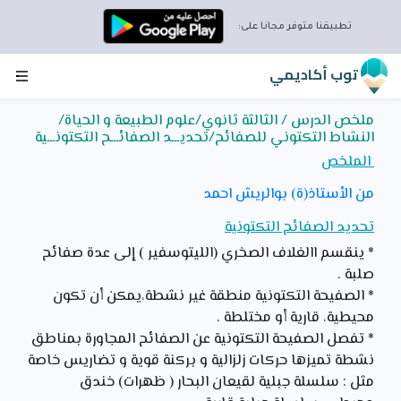
تطبيقنا متوفر مجانا على:
توب أكاديمي
ملخص الدرس / الثالثة ثانوي/علوم الطبيعة و الحياة/
النشاط التكتوني للصفائح/تحديـــد الصفائـــح التكتونـــية
الملخص
من الأستاذ(ة) بوالريش احمد
تحديد الصفائح التكتونية
* ينقسم االغلاف الصخري (الليتوسفير ) إلى عدة صفائح
صلبة .
* الصفيحة التكتونية منطقة غير نشطة،يمكن أن تكون
محيطية، قارية أو مختلطة .
* تفصل الصفيحة التكتونية عن الصفائح المجاورة بمناطق
نشطة تميزها حركات زلزالية و بركنة قوية و تضاريس خاصة
مثل : سلسلة جبلية لقيعان البحار ( ظهرات) خندق