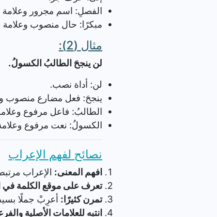
الفصلِ: اسم مجرور وعلامة 
مبكرًا: حال منصوب وعلامة ن
مثال (2):
لن ينجحَ الطالبُ الكسولُ.
لن: أداة نصب.
ينجحَ: فعل مضارع منصوب وع
الطالبُ: فاعل مرفوع وعلامة
الكسولُ: نعت مرفوع وعلامة
نصائح لفهم الإعراب
افهم المعنى:
الإعراب مرتبط 
تعرف على موقع الكلمة في ا
تمرن كثيرًا:
أعرِبْ جملًا بسيط
انتبه للعلامات الأصلية والفرع