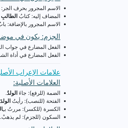
الاسم المجرور بحرف الجر: 
المضاف إليه: كتابُ
الطالبِ
ج
الاسم المجرور بالإضافة: باب
الجزم: يكون في موضع
الفعل المضارع في جواب ا
الفعل المضارع في أداة الش
علامات الإعراب الأصلي
العلامات الأصلية:
الضمة (للرفع): جاءَ
الولدُ
.
الفتحة (للنصب): رأيتُ
الولدَ
.
الكسرة (للكسر): مررتُ بـِ
ال
السكون (للجزم): لم يذهبْ.