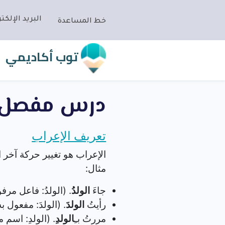
البريد الإلكتر
خط المساعدة
توب أكاديمي
درس مفصل ف
تعريف الإعراب
الإعراب هو تغيير حركة آخر ا
مثال:
جاءَ
الولدُ
. (الولدُ: فاعل مر
رأيتُ
الولدَ
. (الولدَ: مفعول 
مررتُ بـِ
الولدِ
. (الولدِ: اسم