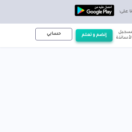
ا على:
سجيل
حسابي
إنضم و تعلم
لأساتذة