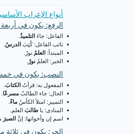
أنواع الإعراب الأساسي
الرفع: يكون في أربعة
الفاعل: جاءَ
التلميذُ
.
نائب الفاعل: كُتِبَ
الدرسُ
.
المبتدأ:
العلمُ
نورٌ.
الخبر: العلمُ
نورٌ
.
النصب: يكون في خمس
المفعول به: قرأتُ
الكتابَ
.
الحال: جاء الطالبُ
مسرعًا
.
التمييز: امتلأ الكأسُ
ماءً
.
المنادى: يا
طالبَ
العلم.
اسم إن وأخواتها: إنَّ
الصبرَ
مف
الجر: يكون في ثلاثة م