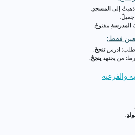
ذهبتُ إلى
المسجدِ
.
ميلٌ.
ُ
المدرسةِ
مفتوحٌ.
ين فقط:
لطلب: ادرس
تنجحْ
.
رط: من يجتهد
ينجحْ
.
ة والفرعية
ولدِ
.