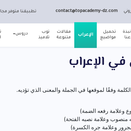
وني
contact@topacademy-dz.com
تطبيقنا متوفر مجان
نبذة
تحميل
مقالات
توب
ت
دروس
الإعراب
عنا
مواضيع
متنوعة
تلاميذ
ا
ي الإعراب
لكلمة وفقًا لموقعها في الجملة والمعنى الذي تؤديه.
فوع وعلامة رفعه الضمة)
به منصوب وعلامة نصبه الفتحة)
 مجرور وعلامة جره الكسرة)