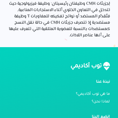
لِجزيئات CMH وظيفتان رئيسيتان؛ وظيفة فيزيولوجية حيث
تتدخل في التعاون الخلوي أثناء الاستجابات المناعية,
فتُقدِّم المستضد أو نواتج تفكيكه للمفاويات T وظيفة
مستضدية إذ تتصرف جزيئات CMH في حالة نقل النسج
كمستضدات بالنسبة للعضوية المتلقية التي تتعرف عليها
على أنها عناصر اللاذات.
توب أكاديمي
نبذة عنا
ما هي توب أكاديمي؟
لماذا نحن؟
انضم إلينا