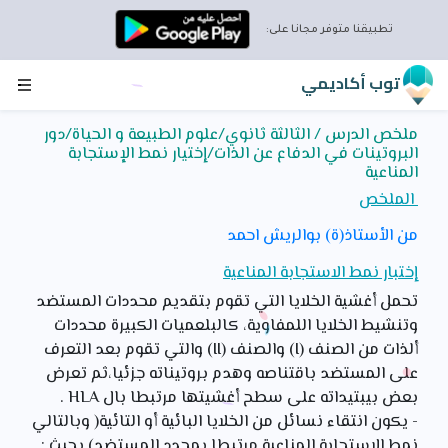
تطبيقنا متوفر مجانا على:
توب أكاديمي
ملخص الدرس / الثالثة ثانوي/علوم الطبيعة و الحياة/دور
البروتينات في الدفاع عن الذات/إختيار نمط الإستجابة
المناعية
الملخص
من الأستاذ(ة) بوالريش احمد
إختبار نمط الاستجابة المناعية
تحمل أغشية الخلايا التي تقوم بتقديم محددات المستضد
وتنشيط الخلايا اللمفاوية، كالبلعميات الكبيرة محددات
ألذات من الصنف (I) والصنف (II) والتي تقوم بعد التعرف
على المستضد باقتناصه وهدم بروتيناته جزئيا،ثم تعرض
بعض بيبتيداته على سطح أغشيتها مرتبطا بال HLA .
- يكون انتقاء نسائل من الخلايا البائية أو التائية( وبالتالي
نمط الاستجابة المناعية مرتبطا بمحدد المستضد) بحيث :