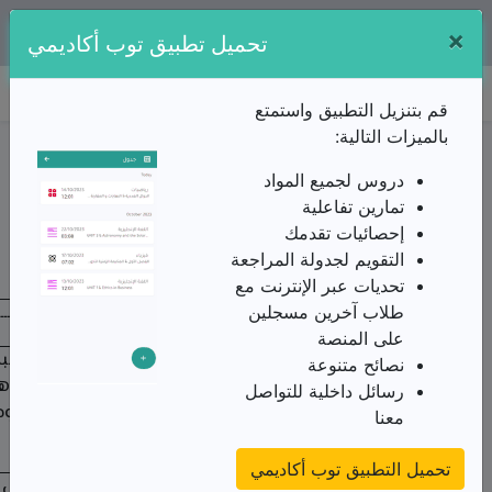
×
تطبيقنا متوفر مجانا على:
تحميل تطبيق توب أكاديمي
توب أكاديمي
قم بتنزيل التطبيق واستمتع
بالميزات التالية:
ملخص الدرس / الثالثة ثانوي/اللغة العربية/القواعد
اللغوية/إذْ-إذا-إذاً-حينئذ
دروس لجميع المواد
الملخص
تمارين تفاعلية
إحصائيات تقدمك
من الأستاذ(ة) بن الحاج مصطفى
التقويم لجدولة المراجعة
الأمثلة
تحديات عبر الإنترنت مع
الأحـــــــوال الإعـــــ
طلاب آخرين مسجلين
الأمثـــــــــــلــــــة
على المنصة
ظرف لما يستقبل
نصائح متنوعة
"
إذا
جاءك المنافقون قالوا نشهد انك لرسول
معنى الشرط وهو
رسائل داخلية للتواصل
الله"
متعلق بجوابه و
معنا
مضاف إليه
تحميل التطبيق توب أكاديمي
ظرف مبني على 