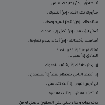
أنا صادقٌ - إذنْ يحترمك الناس .
سأزورك نهار الأحد - إذنْ أنتظرك .
سأتحداك - إذنْ أنتظرَ تنفيذ وعدك .
أعملُ ليلَ نهارَ - إذنْ تَصِلَ إلى هدفك .
أسامحك بأخطائك - إذنْ أعدَك بعدم تكرارها .
أمثلة فيها " إذاً " غير ناصبة
الصادق إذاً محبوب .
إن يكثر كلامُك إذاً يسْأم سامعوك .
إذا أنصف الناس بعضهم بعضاً إذاً يسعدون .
لن أدرس اليوم - إذاً أنت تتكاسل .
أنا أحبُ الفلاش - إذاً أنتِ فلاشيّة
حرف جواب و جزاء مبني على السكون لا محل له من