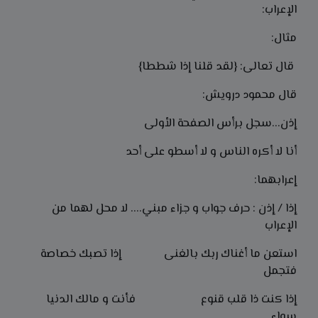
الإعراب:
مثال:
قال تعالى: {لقد قلنا إذا شططا}
قال محمود درويش:
إذن...سجل برأس الصفحة الأولى
أنا لا أكره الناس و لا أسطو على أحد
إعرابهما:
إذا / إذن : حرف جواب و جزاء مبني.... لا محل لهما من
الإعراب
استعن ما أغناك ربك بالغنى إذا تصبك خصاصة
فتجمل
إذا كنت ذا قلب قنوع فأنت و مالك الدنيا
سواء