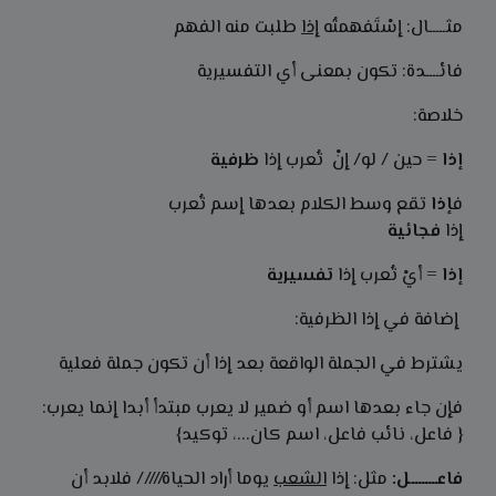
مثـــــال: إسْتَفهمتُه
إذا
طلبت منه الفهم
فائــــدة: تكون بمعنى أي التفسيرية
خلاصة:
إذا
= حين / لو/ إنْ تُعرب إذا
ظرفية
ف
إذا
تقع وسط الكلام بعدها إسم تُعرب
إذا
فجائية
إذا
= أيْ تُعرب إذا
تفسيرية
إضافة في إذا الظرفية:
يشترط في الجملة الواقعة بعد إذا أن تكون جملة فعلية
فإن جاء بعدها اسم أو ضمير لا يعرب مبتدأ أبدا إنما يعرب:
{ فاعل، نائب فاعل، اسم كان...، توكيد}
فاعــــــــل:
مثل: إذا
الشعب
يوما أراد الحياة///// فلابد أن