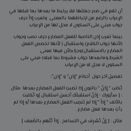
أن تقع في صدر جملتها فلا يرتبط ما بعدها بما قبلها في
الإعراب بالرغم من ارتباطهما بالمعنى وتعرب إذاً حرف
جواب مبني على السكون لا محل لها من الإعراب.
بينما تعرب إذن الناصبة للفعل المضارع حرف نصب وجواب
(لأنها جواب الكلام) واستقبال ( لأنها تخصص الفعل
المضارع بالاستقبال)وجزاء(لأن فيها معنى
الشرط،ومابعدها جواب مشروط بما قبله) مبني على
السكون لا محل له من الإعراب.
تفصيل آخر حول أحكام "إذن" و "إذن":
تُكتب " إذَنْ " بالنون إذا نَصَبتِ الفعل المضارع بعدها .مثال
: [ سأزورك - إذَنْ استقبلَك أحسن استقبال ]و تُكتبت
بالألف " إذاً " إذا لم تَنصِب الفعل المضارع بعدها أو إذا لم
يأتِ بعدها فعل مضارع .
مثال : [ إنْ تُسْرِف في التسامح ، إذاً تُتّهم بالضّعف ]