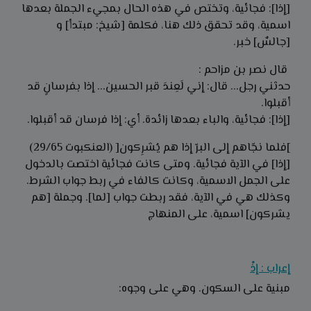
[إذا]: فجائية، وتختص في هذه الحال بمجيء الجملة بعدها
اسمية، وقد تحقق ذلك هنا، فكلمة [شيخ: مبتدأ] و
[جالسٌ] خبر.
قال نصر بن مزاحم :
حدثني رجل... قال: إني لَعِندَ قبر الحسين... إذا بفرسانٍ قد
أقبلوا.
[إذا]: فجائية، والباء بعدها زائدة. أي: إذا فرسان قد أقبلوا.
]فلما نجّاهم إلى البرّ إذا هم يُشرِكون[ (العنكبوت 29/65)
[إذا] في الآية فجائية. ومتى كانت فجائية اختصت بالدخول
على الجمل الاسمية، وكانت كالفاء في ربط جواب الشرط.
وكذلك هي في الآية، فقد ربطت جواب [لما]. وجملة [هم
يشركون] اسمية، على المنهاج
إعراب : إذْ
مبنية على السكون. وهي على وجوه: