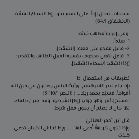
ملاحظة : تدخل [إذاْ] على الاسم نحو: ]إذا السماءُ انشقّت[
(الانشقاق 84/1)
وفي إعرابه مذاهب ثلاثة:
1- مبتدأ.
2- فاعل مقدّم على فعله: [انشقّت].
3- فاعل لفعل محذوف يفسره الفعل الظاهر، والتقدير:
[إذا انشقت السماء انشقت].
تطبيقات من استعمال إذا
(إذا جاء نصر اللهِ والفتح. ورأيتَ الناس يدخلون في دين الله
أفواجاً. فسبّح بحمد ربك... ) (النصر 110/1-3)
[فسبّح]: أمر، وهو جواب [إذا] الشرطية. وقد اقترن بالفاء،
لمّا كان لا يصلح أن يكون فعل شرط.
قال ابن أحمر الكنانيّ
وإذا تكون كريهةٌ أُدعى لها ..... وإذا يُحاسُ الحَيسُ يُدعى
جُندُبُ