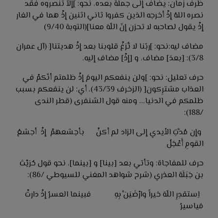
ظرف زمان: يضاف إلى جملة بعده، نحو: ]إلاّ تنصروه فقد
نصره اللهُ إذْ أخرجه الذين كفروا ثاني اثنين إذْ هما في الغار
إذْ يقول لصاحبه لا تحزن إنّ اللّهَ معنا](التوبة 9/40)
مضاف ليه:نحو: ]ربّنا لا تُزغْ قلوبنا بعد إذْ هديتنا[ (آل عمران
3/8): [بعدَ] مضاف، و [إذْ] مضاف إليه.
حرف تعليل: نحو: ]ولن ينفعكم اليومَ إذْ ظلمتم أنّكمْ في
العذاب مشترِكون[ (الزخرف 43/39)، أي: لن ينفعكم بسبب
ظلمكم في الدنيا... ومنه قول الشنفرى (قطر الندى
/188):
وإن مُدَّتِ الأيدي إلى الزاد لم أكنْ بأجشعهمْ إذْ أجشعُ
القومِ أَعْجَلُ
حرف للمفاجاة: وتأتي بعد [بينا] و [بينما]، نحو قول حُرَيْث
بن جَبَلَة العذري (شرح شواهد المغني للسيوطي /86):
اِستقدِرِ اللّهَ خيراً وارْضَيَنَّ بِهِ فبينما العسرُ إذْ دارتْ
مَياسيرُ