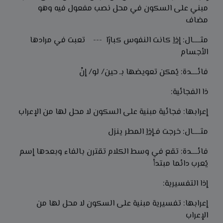
مبني على السكون في محل نصب مفعول فيه وهو
مضاف
مثـــــال:
إذا
كانت النفوس كبارًا --- تعبت في مرادها
الأجسام
فائــــدة: يُمكن تعويضها بـ حين/ لو/ إنْ
ذا الفجائية:
إعرابها: فجائية مبنية على السكون لا محل لها من الإعراب
مثـــــال: خرجت فـ
إذا
المطر ينزل
فائــــدة: تقع في وسط الكلام تقترن بالفاء وبعدها إسم
يُعرب دائما مبتدأ
إذا التفسيرية:
إعرابها: تفسيرية مبنية على السكون لا محل لها من
الإعراب