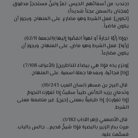
(جندب: من أسمائهم. الحيس: تمرٌ ولبنٌ مستحجرٌ مدقوق،
يُعجَنان بالسمن عجناً شديداً).
[تكون]: فعل الشرط وهو مضارع، على المنهاج. ويجوز أن
يكون ماضياً.
(وإذا رَأَوْا تجارةً أو لهواً انفضّوا إليها)(الجمعة 62/11)
[رأوا]: فعل الشرط وهو ماض، على المنهاج. ويجوز أن
يكون مضارعاً.
]ونزع يدَه فإذا هي بيضاءُ للناظرين[ (الأعراف 7/108)
[إذا] فجائية، وبعدها جملة اسمية، على المنهاج.
قال البرج بن مسهر (لسان العرب 10/243):
ونَدمانٍ يزيد الكأسَ طيباً سقيتُ إذا تغوّرَت النجومُ
[إذا تغوّرت]: إذا ظرفيةٌ بمعنى [حين]، غير متضمنة معنى
الشرط.
قال الأصمعي (زهر الآداب 1/182):
مررت بدار الزبير بالبصرة فإذا شيخٌ قديم... جالس بالباب.
فسلّمت عليه.