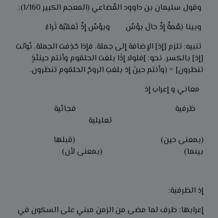
وقول سليمان بن داوود القُضاعي (المعجم الكبير 1/160):
وبينا نِعْمةٌ إذْ حالَ بؤسٌ وبؤسٌ إذْ تَعَقَّبَهُ ثَراءُ
تنبيه: تلزم [إذ] الإضافة إلى جملة، فإذا حُذِفت الجملة، نُوِّنت
[إذ] بالكسر، نحو: ]فلولا إذَا بلغت الحلقوم وأنتم حينئذٍ
تنظرون] = (وأنتم حينَ إذ بلغتِ الروحُ الحلقوم تنظرون.
معاني و إعراب إذ
ظرفية فجائية
تعليلية
(بمعنى حين) (قبلها
بينما) (بمعنى لأن)
إذ الظرفية:
إعرابها: ظرف لما مضى من الزمن مبني على السكون في