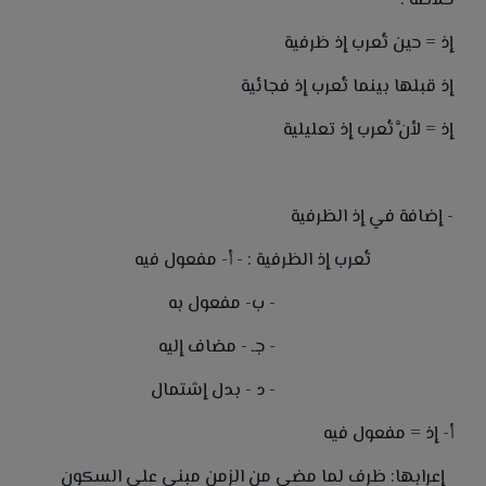
خلاصة :
إذ = حين تُعرب إذ ظرفية
إذ قبلها بينما تُعرب إذ فجائية
إذ = لأنَّ تُعرب إذ تعليلية
- إضافة في إذ الظرفية
تُعرب إذ الظرفية : - أ- مفعول فيه
- ب- مفعول به
- جـ - مضاف إليه
- د - بدل إشتمال
أ- إذ = مفعول فيه
إعرابها: ظرف لما مضى من الزمن مبني على السكون