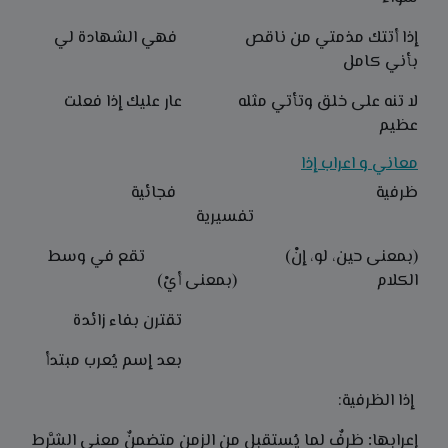
إذا أتتك مذمتي من ناقص فهي الشهادة لي
بأني كامل
لا تنه على خلق وتأتي مثله عار عليك إذا فعلت
عظيم
معاني و اعراب إذا
ظرفية فجائية
تفسيرية
(بمعنى حين، لو، إنْ) تقع في وسط
الكلام (بمعنى أيْ)
تقترن بفاء زائدة
بعد إسم يُعرب مبتدأ
إذا الظرفية:
إعرابها
:
ظرفٌ لما يُستقبل من الزمن متضمنٌ معنى الشَّرط