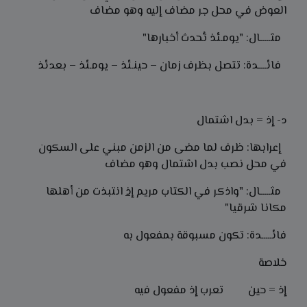
العوض في محل جر مضاف إليه وهو مضاف
مثـــــال: "يومـئذ تُحدث أخبارها"
فائــــدة: تتصل بظرف زمان – حينـئذ – يومـئذ – بعدئذ
د- إذ = بدل اشتمال
إعرابها: ظرف لما مضى من الزمن مبني على السكون
في محل نصب بدل اشتمال وهو مضاف
مثـــــال: "واذكر في الكتاب مريم
إذ
انتبذت من أهلها
مكانا شرقيا"
فائـــــدة: تكون مسبوقة بمفعول به
خلاصة
إذ = حين تعرب إذ مفعول فيه