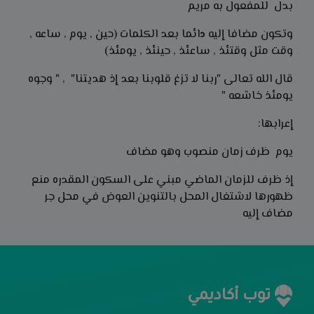
بدل للمفعول به مريم
وتكون مضافا إليه
د
ائما بعد الكلمات (حين , يوم , ساعه ,
وقت مثل وقتئذ , ساعئذ , حينئذ , يومئذ)
قال الله تعالى "ربنا لا تزغ قلوبنا بعد إذ هديتنا" , " وجوه
يومئذ خاشعه "
إعرابها:
يوم
ظرف زمان منصوب وهو مضاف
إذ ظرف للزمان الماضي مبني على السكون المقدره منع
ظهورها لاشتغال المحل بالتنوين العوض في محل جر
مضاف إليه
توب أكاديمي