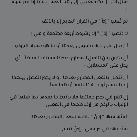
مثال آخر : [ أنتَ دَفَعْتني إلى هذا العمل ، فأنا إذاً غير مَلوم
]
لم تُكتب " إذاً " في القرآن الكريم إلا بالألف .
لا تنصب " إذَنْ " إلا بشروط أربعة مجتمعة و هي :
أن تدل على جواب حقيقي بعدها أو ما هو بمنزلة الجواب .
أن يكون زمن الفعل المضارع بعدها مستقبلاً محضاً - أي
يدل على المستقبل -
أن تتصل بالفعل المضارع بعدها ، و لا يجوز الفصل بينهما
إلا بالقسم أو بـ ' لا ' النافية أو هما معاً
إن تقع في صدر جملتها فلا يرتبط ما بعدها بما قبلها في
الإعراب بالرغم من إرتباطهما في المعنى
أمثلة فيها " إذِنْ " ناصبة للفعل المضارع بعدها:
سأجتهد في دروسي - إذنْ تنجح .