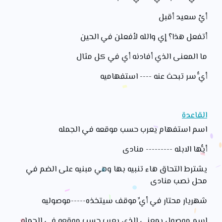
أيْ سعيد أقبل
أتفعل هذا؟ إي والله لأفعلن في الحين
ما المعنى الذي أفادنه أي في كل مثال
أيُّ سر تبحث عنه ---- استفهاميه
القاعدة
اسم استفهام يعرب حسب موقعه في الجمله
أيُّها الابله --------- منادى
يشترط التحاق هاء تنبيه بها وهي مبنيه على الضم في
محل نصب منادى
شهريار محتار في أيِّ موقف سيتخذه-----موصوليه
اسم موصول بمعنى الذي يعرب حسب موقعه في الجمله