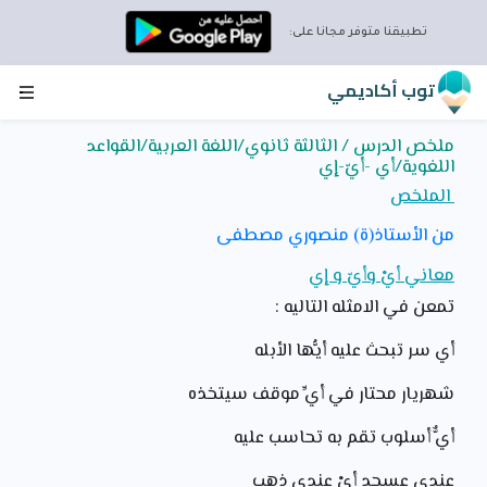
تطبيقنا متوفر مجانا على:
توب أكاديمي
ملخص الدرس / الثالثة ثانوي/اللغة العربية/القواعد
اللغوية/أي -أيّ-إي
الملخص
من الأستاذ(ة) منصوري مصطفى
معاني أيْ وأيّ و إي
تمعن في الامثله التاليه :
أي سر تبحث عليه أيُّها الأبله
شهريار محتار في أيِّ موقف سيتخذه
أيٌّ أسلوب تقم به تحاسب عليه
عندي عسجد أيْ عندي ذهب