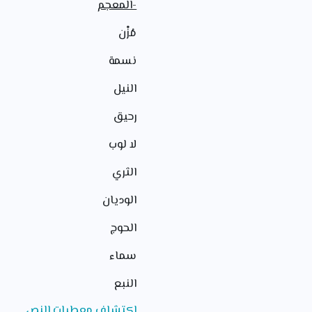
-المعجم
مُزْن البحث ع
نسمة الهد
النيل الأ
رحيق المع
لا لوب المستقبل، ا
الثري الأ
الوديان ا
الحوج الح
سماء الصف
النبع الإح
اكتشاف معطيات النص