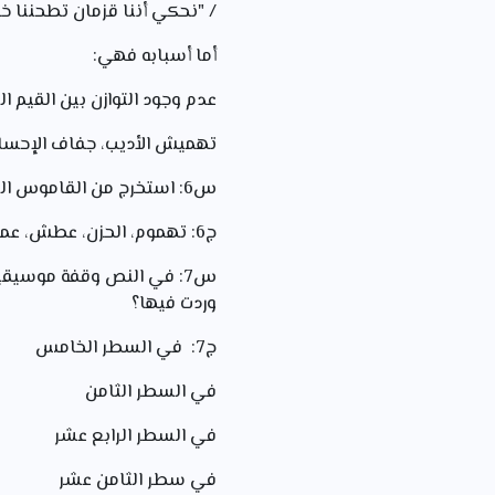
/ "نحكي أننا قزمان تطحننا 
أما أسبابه فهي:
عدم وجود التوازن بين القيم ا
تهميش الأديب، جفاف الإحس
س6: استخرج من القاموس اللغوي الدال على الحزن والألم عند الشاعر
ج6: تهموم، الحزن، عطش، عمياء، القاسي، تطحننا، مملول، يمقت، تاهت، أشقى، يجف
س7: في النص وقفة موسيق
وردت فيها؟
ج7: في السطر الخامس التعجب من حالة الناس
في السطر الثامن ال
في السطر الرابع عشر 
في سطر الثامن عشر 