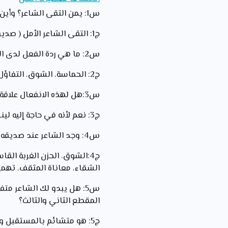
س1: يمن التقى الشاعر؟ وأين تم اللقاء؟
ج1: التقى الشاعر الأمل ( صديق)، تم ذلك اللقاء في شارع هو أشبه بالزجاج فاقع الضوء
س2: ما هي ردة الفعل لدى الشاعر عند هذا اللقاء؟ وكيف تفسر هذه الردة؟
ج2: الحماسة، الشوق، التفاؤل وهذا يفسر حقيقة حزن الألم الشديد واحتياجه
س3:هل لهذه الانفعال علاقة مع قوله" أهذا أنت؟" فسر ؟
ج3: نعم لأنه في حاجة إليه لينسى أحزانه وآلامه وهده الحاجة شديدة
س4: وجد الشاعر عند صديقه متنفسا يفرغ عنده همومه لخص هذه الهموم
ج4:الشوق، الحزن الغربة الق
الشقاء، معاناة المثقف، تهم
س5: هل يبدو لك الشاعر مت
المقطع الثاني والثالث؟
ج5: هو متشائم بالمستقبل 