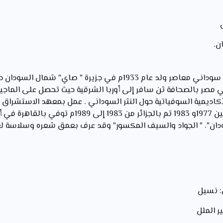
ن.
عبد الرحمن جيلي شاعر وناقد سوداني معاصر ولد عام 1933م في جزيرة " 
194م اشتغل في مصر بالصحافة ثن سافر إلى أوربا الشرقية حيث تحصل على ال
ان"، " الجواد والسيف المكسور" وقد عرف بعمق شعره وسلاسة لغ
: نسيل
 الملل