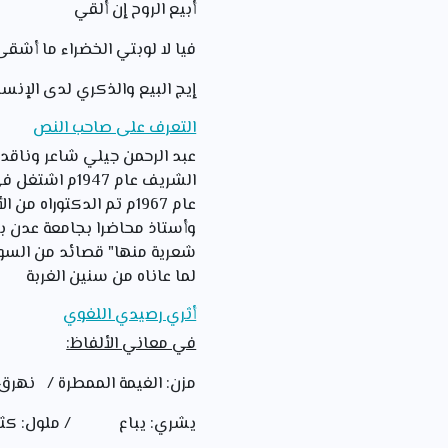
أبيع الروح إن ألقي
فيا لا لوبتي الخضراء ما أشقى
إيج البيع والذكري لدى الإنسا
التعرف على صاحب النص
الشريف عام 7
شعرية منها" قصائد من السود
لما عاناه من سنين الغربة
أثري رصيدي اللغوي
في معاني الألفاظ:
مزن: الغيمة الممطرة / نهرق
يشري: يباع / ملول: كثير