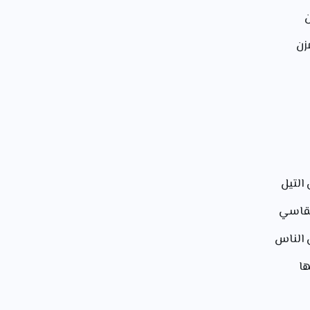
زن
التيل
لقاسي
 الناس
ا