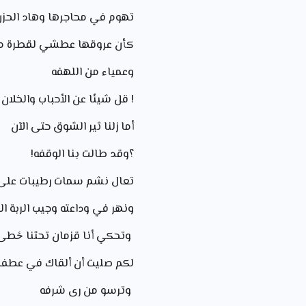
تهوم في محاجرها وهاد الحزن
كأن عروقها عطشي لقطرة م
وعمياء من اللهفه
!
قل شيئا عن الأحباب والخلان
أما زلنا ثير الشوق حتى الآن
؟
وقد طالت بنا الوقفه!
تعال نشم سمات رطيبات على 
ونهر في وداعته وجيب الربة ا
وتحكي أنا قزمان تحثنا ځطى
لكم صليت أن ألقاك في عطفه
وترسو من ری شرفه