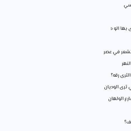
سي
بها الو د
لشعر في عصر
لنهر
الثرى رقه؟
 ثرى الوديان
رع الولهان
ف؟