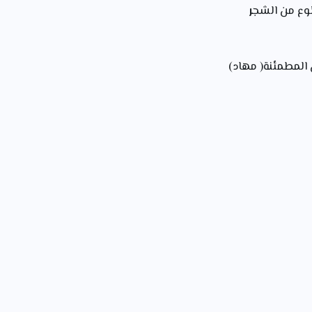
وع من الشج
ر
 المطمئنة( مهاد)