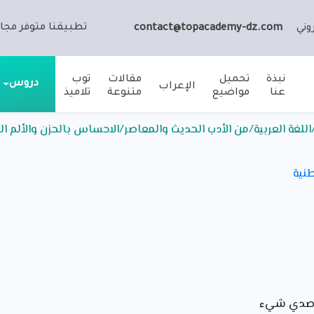
تطبيقنا متوفر مجان
وني
contact@topacademy-dz.com
نبذة
تحميل
مقالات
توب
دروس
الإعراب
عنا
مواضيع
متنوعة
تلاميذ
للغة العربية/من الأدب الحديث والمعاصر/الاحساس بالحزن والألم ال
طنية
ن صدي شيء