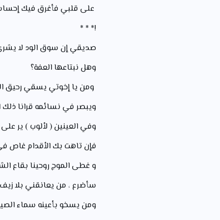
على قلبي فأغرق فيك إحسا
!* * *
صديقي إن سوق الود لا يشرى 
وهل نبتاعها العفة؟
ومن يا إخوتي يسقي رحيق ا
ويبصر في نسائمه قرانا ذلك ا
وفي العينين ( لألوب ) ير على 
فإن تاهت بك الأقدام غاص في
و غطى الموج روحينا بقاع الشا
سأضرع ، من يعانقني بلا زيف
ومن يسخو بأعينه سماء الصي