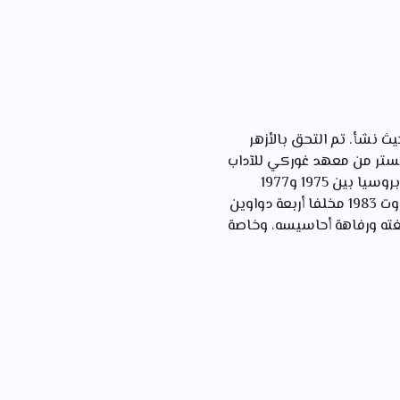
صاي" شمال السودان حيث نشأ. تم التحق بالأزهر
ماجيستر من معهد غوركي للآداب
عام 1967م تم الدكتوراه من الأكاديمية السوفياتية حول النثر السوداني . عمل بمعهد الاستشراق بروسيا بين 1975 و1977
وأستاذ محاضرا بجامعة عدن بين 1977و 1983 تم بالجزائر من 1983 إلى 1989م توفي بالقاهرة في أوت 1983 مخلفا أربعة دواوين
ته ورفاهة أحاسيسه، وخاصة