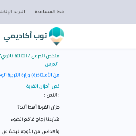
خط المساعدة
البريد الإلكتر
توب أكاديمي
ملخص الدرس / الثالثة ثانوي/ا
الدرس
من الأستاذ(ة) وزارة التربية الو
نص: أحزان الغربة
: النص :
حزان الغربة أهذا أنت؟
شارعنا زجاج فاقع الضوء
وأكداس من الأوجه تبحث ع