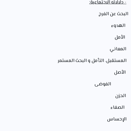
- دلالاته الاجتماعية:
ن الفرج
وء
مل
اني
لتأمل و البحث المستمر
صل
لفوضى
زن
اء
ساس