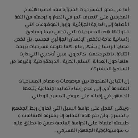
أما في محور المسرحيات المجزأرة فقد انصب اهتمام
المخرجين على التصرف الحر في الحوار و ترجمته من اللغة
الأصلية إلى الدارجة الجزائرية، وإبراز الموضوعات التي
تناولتها هذه المسرحيات التي تحمل قيما ومبادئ
إنسانية عامة لاتخص الإنسان الجزائري فحسب، بل تخص
قضايا الإنسان بشكل عام، كما طرحته مسرحيات بريخت
الثلاثة، ناظم حکمت، كالدرون، سين أوكيزي التي دارت
كلها حول العدالة، السلم، الحرية ، الديمقراطية، وغيرها من
المبادئ المشتركة.
إن التباين الملحوظ بين موضوعات و مصادر المسرحيات
المقدمة أدى إلى عدم إرساء تقاليد اجتماعية يتبعها
الجمهور في إقباله على عروض المسرح الوطني.
ويبقى العمل على دراسة السبل التي تحاول ربط الجمهور
بالمسرح، ولن تتم هذه العملية إلا بمعرفة اهتماماته و
طبيعته اعتمادا على الدراسة العلمية ضمن ما نطلق عليه
ب سوسيولوجية الجمهور المسرحي .