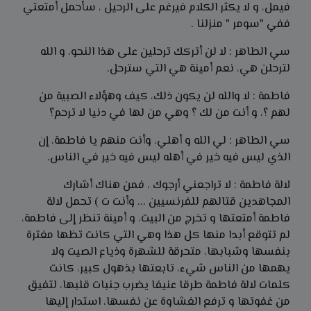
فيمل، و لا يكثر الكلام فيرغم على الرحيل ، سأحمل أمتعتي
ففي "سومر " منزلنا .
سي الطاهر : لا لن أتركك ترحلين على هذا النحو، و الله
لترحلن هي، نعم أمينة هي التي سترحل.
فاطمة : لا والله لن يكون ذلك، كيف وهؤلاء الصبية من
لهم ؟، و أنت من لك ؟ وهي من لها في دنيا لا ترحم؟
سي الطاهر : لي الله و أهلي، وأنت منهم يا فاطمة، إن
الذي ليس فيه خير في أهله ليس فيه خير في
الناس.
لالة فاطمة : لا تراجعني أرجوك ، فمن هناك أشارك
المجاهدين قتالهم للفرنسيين ... وأنت ت ) تحمل لالة
فاطمة أمتعتها و تخرج من البيت، و أمينة تنظر إلى فاطمة،
لم تتوقع أبدا منها كل هذا وهي التي كانت تظها مغترة
بنفسها وشبابها، متحرقة للشهرة وذياع الصيت ولا
يهمها من الناس شيء، تابعتها بذهول كبير، كانت
كلمات لالة فاطمة طرقا عنيفا يضرب جنبات قلبها، لتفيق
من غفوتها و ترفع الغشاوة عن نفسها، استدار إليها