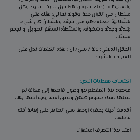
والسليطُ ما يُضاء به، ومن هذا قيل للزيت: سليط وكل
سلطان في القرآن حجة. وقوله تعالى: هلَك عنِّي
سُلْطانِيَهْ، معناه ذهب عني حجتُه. وسُلْطانُ كل شيء:
شِدَّتُه وحِدَّتُه وسَطْوَتُه، والسِّلْطةُ: السهْمُ الطويلُ، والجمع
سِلاطٌ .
الحقل الدلالي
:
لالة / سي/ آل : هذه الكلمات تدل على
السيادة والشرف.
اكتشاف معطيات النص:
موضوع هذا المقطع هو وصول فاطمة إلى مكانة لم
تصلها نساء نسومر كلهن وضيق أمينة زوجة أخيها بها.
أقدمت أمينة بحضرة زوجها سي الطاهر على إهانة أخته
فاطمة.
اعتبر هذا التصرف استهزاء.