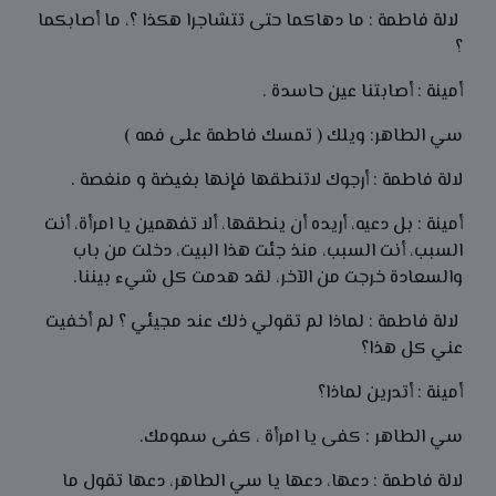
لالة فاطمة : ما دهاكما حتى تتشاجرا هكذا ؟، ما أصابكما
؟
أمينة : أصابتنا عين حاسدة .
سي الطاهر: ويلك ( تمسك فاطمة على فمه )
لالة فاطمة : أرجوك لاتنطقها فإنها بغيضة و منغصة .
أمينة : بل دعيه، أريده أن ينطقها، ألا تفهمين يا امرأة، أنت
السبب، أنت السبب، منذ جئت هذا البيت، دخلت من باب
والسعادة خرجت من الآخر، لقد هدمت كل شيء بيننا.
لالة فاطمة : لماذا لم تقولي ذلك عند مجيئي ؟ لم أخفيت
عني كل هذا؟
أمينة : أتدرين لماذا؟
سي الطاهر : كفى يا امرأة ، کفی سمومك.
لالة فاطمة : دعها، دعها يا سي الطاهر، دعها تقول ما