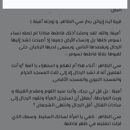
النص:
قرية آيت إيراثن بدار سي الطاهر، و زوجته أمينة )
أمينة: والله، لقد وصلت أختك فاطمة مكانا لم تصله نساء
نسومر كلها بل ونساء الأرض جميعا إذ أصبحت تشد إليها
الرحال ويقصدها الناس، ويسعى لديها الركبان، حتى
لقبوها بلالة فاطمة نسومر .
سي الطاهر : أثناء هذا أم تهكم و استهزاء يا آمنة ؟و أنت
تعلمين أنه لا تشد الرحال إلا إلى ثلاث المسجد الحرام
والمسجد النبوي والمسجد الأقصى.
أمينة : بل قل لي بربك، وأنت سيد القوم ومقدم القبيلة و
وريث المرابطة، أيعقل أن تسترجل المرأة وتقود الرجال إلى
ساحات القتال، أقل الرجال وانتهى الشجعان ؟
سي الطاهر : كفي يا امرأة لسانك السليط، وسمك الذي
لازلت تنفثينه في ظهر فاطمة .