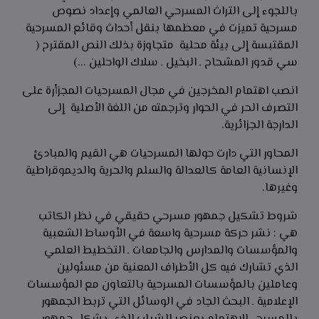
باللجوء إلى التراث المسرحي العالمي وإعداد نصوص
مسرحية تميزت في معظمها بنقل أحداث وقائع المسرحية
المقتبسة إلى بيئة محلية متجاوزة بذلك النص المقترح (
سي قدور المشحاح ـ البخيل ـ سلاك الواحلين ...)
انصب اهتمام المخرجين في مجال المسرحيات المجزأرة على
التصرف الحر في الحوار وترجمته من اللغة الأصلية إلى
الدارجة الجزائرية.
المحاور التي دارت حولها المسرحيات هي القيم والمبادئ
الإنسانية العامة كالعدالة والسلم والحرية والديموقراطية
وغيرها.
شروط تشكيل جمهور مسرحي حقيقي في نظر الكاتب
هي : نشر حركة مسرحية واسعة في الأوساط الشعبية
والمؤسسات والمدارس والجامعات ـ التخطيط العلمي
الذي تشارك فيه كل الأطراف المعنية من مسئولين
وعاملين بالمؤسسات المسرحية بالتعاون مع المؤسسات
الإعلامية ـ البحث الجاد في الوسائل التي تربط الجمهور