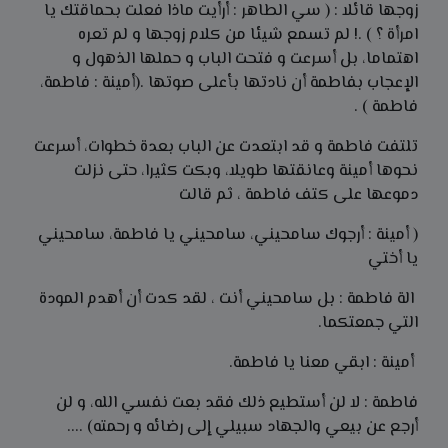
زوجها قائلا : ( سي الطاهر : أرأيت ماذا فعلت بحماقتك يا
امرأة ؟ ) .! لم تسمع شيئا من كلام زوجها و لم تعره
اهتماما، بل أسرعت و فتحت الباب و حملها الذهول و
الإعجاب بفاطمة أن نادتها بأعلى صوتها .(أمينة : فاطمة،
فاطمة ) .
تلتفت فاطمة و قد ابتعدت عن الباب بعدة خطوات، أسرعت
نحوها أمينة وعانقتها طويلا، وبكت كثيرا، حتى نزلت
دموعها على كتف فاطمة ، ثم قالت
( أمينة : أرجوك سامحيني، سامحيني يا فاطمة، سامحيني
يا أختي
الة فاطمة : بل سامحيني أنت ، لقد كدت أن أهدم المودة
التي جمعتكما.
أمينة : ابقي معنا يا فاطمة.
فاطمة : لا لن أستطيع ذلك فقد بعت نفسي الله، و لن
أرجع عن بيعي والجهاد سبيلي إلى رضائه و رحمته) ....