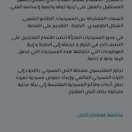
بالمسرح ـ الاهتمام بعنصر الشباب الذي يشكل جمهور
المستقبل بالعمل على تربية ذوقه وتنمية إحساسه الفني.
السمات المشتركة بين المسرحيات: الطابع الشعبي ،
الشكل الكوميدي ، الدارجة ، التقديم على المنصة.
في محور المسرحيات المجزأة انصب اهتمام المخرجين على
التصرف الحر في الحوار و ترجمته إلى الدارجة و إبراز
الموضوعات التي تناولتها هذه المسرحيات التي تحمل
قيما عامة لا خاصة.
تجاوز المقتبسون مشكلة النص المسرحي باللجوء إلى
التراث المسرحي العالمي وإعداد نصوص مسرحية تميزت
بنقل أحداث وقائع المسرحية المقتبسة إلى بيئة محلية
متجاوزة بذلك النص المقترح.
مناقشة معطيات النص: