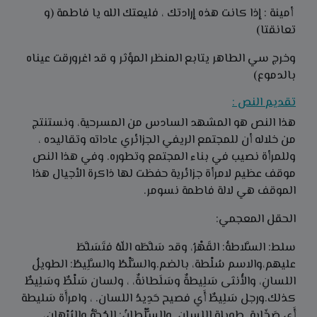
أمينة : إذا كانت هذه إرادتك ، فليعتك الله يا فاطمة (و
تعانقتا)
وخرج سي الطاهر يتابع المنظر المؤثر و قد اغرورقت عيناه
بالدموع)
تقديم النص :
هذا النص هو المشهد السادس من المسرحية، ونستنتج
من خلاله أن للمجتمع الريفي الجزائري عاداته وتقاليده ،
وللمرأة نصيب في بناء المجتمع وتطوره. وفي هذا النص
موقف عظيم لامرأة جزائرية حفظت لها ذاكرة الأجيال هذا
الموقف هي لالة فاطمة نسومر.
الحقل المعجمي:
سلط: السَّلاطةُ: القَهْرُ، وقد سَلَّطَه اللّهُ فتَسَلَّطَ
عليهم،والاسم سُلْطة، بالضم.والسَّلْطُ والسَّلِيطُ: الطويلُ
اللسانِ، والأُنثى سَلِيطةٌ وسَلَطانةٌ، ، ولسان سَلْطٌ وسَلِيطٌ
كذلك.ورجل سَلِيطٌ أَي فصيح حَدِيدُ اللسان. ، وامرأَة سَليطة
أَي صَخّابة. طويلة اللسان..والسُّلْطانُ: الحُجَّةُ والبُرْهان،