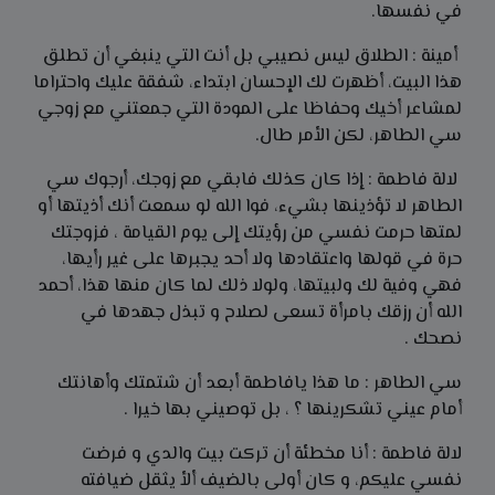
في نفسها.
أمينة : الطلاق ليس نصيبي بل أنت التي ينبغي أن تطلق
هذا البيت، أظهرت لك الإحسان ابتداء، شفقة عليك واحتراما
لمشاعر أخيك وحفاظا على المودة التي جمعتني مع زوجي
سي الطاهر، لكن الأمر طال.
لالة فاطمة : إذا كان كذلك فابقي مع زوجك، أرجوك سي
الطاهر لا تؤذينها بشيء، فوا الله لو سمعت أنك أذيتها أو
لمتها حرمت نفسي من رؤيتك إلى يوم القيامة ، فزوجتك
حرة في قولها واعتقادها ولا أحد يجبرها على غير رأيها،
فهي وفية لك ولبيتها، ولولا ذلك لما كان منها هذا، أحمد
الله أن رزقك بامرأة تسعى لصلاح و تبذل جهدها في
نصحك .
سي الطاهر : ما هذا يافاطمة أبعد أن شتمتك وأهانتك
أمام عيني تشكرينها ؟ ، بل توصيني بها خيرا .
لالة فاطمة : أنا مخطئة أن تركت بيت والدي و فرضت
نفسي علیکم، و كان أولى بالضيف ألأ يثقل ضيافته