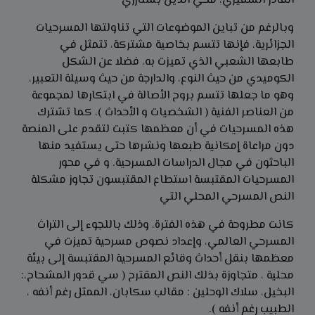
القادر السفيري، محي الدين بشتارزي
وبالرغم من تباين الموضوعات التي تناولتها المسرحيات
الجزائرية، فإنها تتسم بخاصية مشتركة، تتمثل في
طابعها الشعبي الذي تميزت به، فضلا عن الشكل
الكوميدي من حيث النوع، والدارجة من حيث وسيلة التعبير،
وهو ما جعلها تتسم بروح الأصالة في ابتكارها لمجموعة
من العناصر الفنية ( الشخصيات و الأحداث )، كما تشترك
هذه المسرحيات في أن معظمها كتبت لتقدم على المنصة
دون مراعاة إمكانية طبعها ونشرها حتى يستفيد منها
الباحثون في مجال الدراسات المسرحية. و في محور
المسرحيات المقتبسة استطاع المقتبسون تجاوز مشكلة
النص المسرحي المحلي التي
كانت مطروحة في هذه الفترة، وذلك باللجوء إلى التراث
المسرحي العالمي، وإعداد نصوص مسرحية تميزت في
معظمها
بنقل أحداث وقائع المسرحية المقتبسة إلى بيئة
محلية ، متجاوزة بذلك النص المقترح ( سي قدور المشحاح،:
البخيل، سلاك الوحلين : مقالب سكابان، الممثل رغم أنفه ،
الطبيب رغم أنفه ).