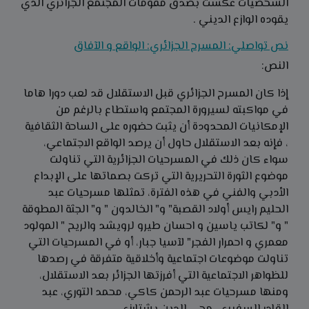
الشخصيات عكست بصدق مقومات المجتمع الجزائري الذي
يقوده الوازع الديني .
نص تواصلي: المسرح الجزائري: الواقع و الآفاق
النص:
إذا كان المسرح الجزائري قبل الاستقلال قد لعب دورا هاما
في مواكبته لسيرورة المجتمع واستطاع بالرغم من
الإمكانيات المحدودة أن يثبت حضوره على الساحة الثقافية
، فإنه بعد الاستقلال حاول أن يرصد الواقع الاجتماعي،
سواء كان ذلك في المسرحيات الجزائرية التي تناولت
موضوع الثورة التحريرية التي تركت بصماتها على الإبداع
الأدبي والفني في هذه الفترة، تمثلها مسرحيات عبد
الحليم رايس أولاد القصبة" و" الخالدون " و" الجثة المطوقة
" و" لكاتب ياسين و احسان طيرو لرويشد والريح " المولود
معمري و احمرار الفجر" لآسيا جبار، أو في المسرحيات التي
تناولت موضوعات اجتماعية وأخلاقية متفرقة في رصدها
للظواهر الاجتماعية التي أفرزتها الجزائر بعد الاستقلال،
ومنها مسرحيات عبد الرحمن کاکي، محمد التوري، عبد