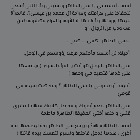
أمينة : أتشتمني يا سي الطاهر وتسبني و أنا التي أسعى
للحفاظ على كرامتك وكرامة آل محمد بن عیسی؟، فالمرأة
لبيتها وزوجها و أولادها، لا للأزقة والعراء مكشوفة لمن
هب ودب من الرجال ، و
...سي الطاهر : کفی ، : کفی .
أمينة: لن أسكت فأختكم مرغت رؤوسكم في الوحل.
سي الطاهر : الوحل هو أنت يا امرأة السوء .(ويصفعها
على خدها فتصيح في وجهه )
أمينة : أو تضربني يا سي الطاهر ؟ وقد كنت سيدة في
قومي
سي الطاهر : نعم أضربك و قد صار كلامك سهاما تخترق
قلبي و ظهر أختي العفيفة الطاهرة فاطمة .
أمينة : الطاهرة هه؟ و يرفع سي الطاهر يده ليصفعها مرة
أخرى ، عندها تدخل فاطمة وتسرع لتمسك بيده قائلة )