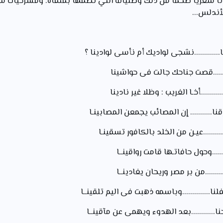
1932 مخلفا ديوانا شعريا ضخما من ذلك وطنياته التي نظمها بمنفاه. ومسرحيا
لأندلس...
.............نشجى لواديك أم نأسى لوادينا ؟
........قصت جناحك جالت فى حواشينا
........أخـا الغريب : وظلا غير نادينا
........... إن المصائب يجمعن المصابينـا
......عيـن من الخلد بالكافور تسقينـا
.....وحول حافاتـها قامت رواقينــا
.......من بر مصر وريحان يغادينــا
.............وباسمه ذهبت فى اليم تلقينــا
............بعد الهدوء ويهمى عن مآقينــا