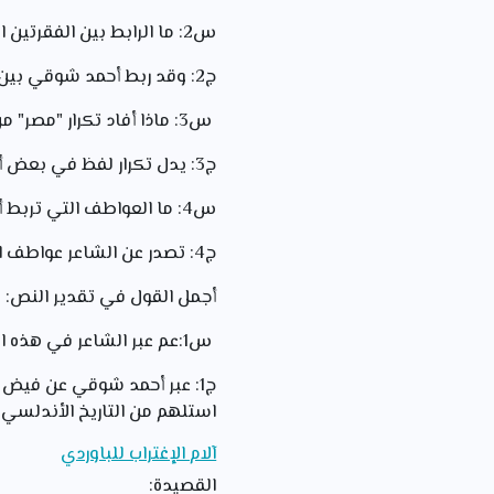
س2: ما الرابط بين الفقرتين الأولى والثانية؟
ج2: وقد ربط أحمد شوقي بين الفقرتين باللفظ "لكن" الذي يفيد الإستدراك وذلك ما يجعل الفقرتين مرتبطتين معنى ومبنى.
س3: ماذا أفاد تكرار "مصر" من حيث البناء الفكري؟
ج3: يدل تكرار لفظ في بعض أبيات القصيدة على ترابطها فكريا وانسجام المعاني بينها.
س4: ما العواطف التي تربط أبيات القصيدة كلها؟
ج4: تصدر عن الشاعر عواطف الحنين واألشواق في العديد من أبيات القصيدة، مثل الأبيات الرابع والعاشر والسابع عشر والأخير .
أجمل القول في تقدير النص:
س1:عم عبر الشاعر في هذه القصيدة؟ وما وسيلته في ذلك؟
ج1: عبر أحمد شوقي عن فيض
استلهم من التاريخ الأندلسي 
آلام الإغتراب للباوردي
القصيدة: