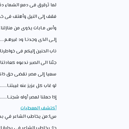
لما تَرقرق فى دمع السّماءِ دمًا.
فقف إلى النيل وأهتف فى خمائله.
وأس مـابات يذوى من منازلنا....
إلـى الذى وجدنـا ود غيرهـم.....
ناب الحنين إليكم فى خواطرنا....
جئنا الى الصبر ندعوه كعادتنا...
سعيا إلى مصر نقضى حق ذاكرنا..
لو غاب كل عزيز عنه غيبتنـا.......
إذا حملنا لمصر أوله شجنــا.....
أكتشف المعطيات
س1:من يخاطب الشاعر في بداية القصيدة؟
ج1: يخاطب الشاعر في بداية القصيدة الباكي على واد في الأندلس.