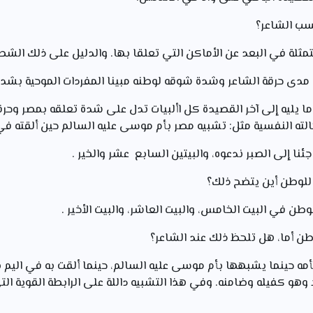
 وما يليه إلى آخر القصيدة كل األبيات تدل على شدة تعلقه بمصر وح
حالته النفسية مثل: تشبيه مصر بأم موسى عليه السالم حين ألقته في 
جئنا إلى الصبر ندعوه، والبيتين السابع عشر والخير .
أمه حينما يشبهها بأم موسى عليه السالم، حينما ألقت به في اليم ب
 وهو كفيله وضامنه. وفي هذا التشبيه داللة على الرابطة القوية الت