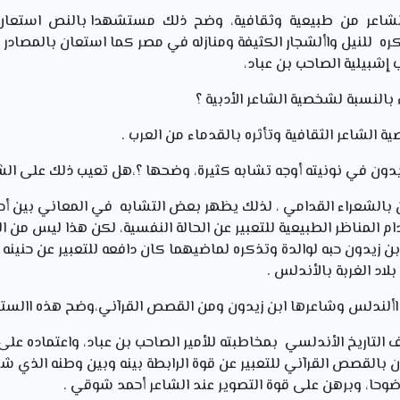
الشاعر من طبيعية وثقافية، وضح ذلك مستشهدا بالنص استعان 
ه للنيل واألشجار الكثيفة ومنازله في مصر كما استعان بالمصادر ا
إشبيلية الصاحب بن عباد،
ين بالشعراء القدامي ، لذلك يظهر بعض التشابه في المعاني بين 
 المناظر الطبيعية للتعبير عن الحالة النفسية، لكن هذا ليس من ال
فابن زيدون حبه لوالدة وتذكره لماضيهما كان دافعه للتعبير عن حنين
لاد الغربة بالأندلس .
ف التاريخ الأندلسي بمخاطبته للأمير الصاحب بن عباد، واعتماده على
ن بالقصص القرآني للتعبير عن قوة الرابطة بينه وبين وطنه الذي ش
وحا، وبرهن على قوة التصوير عند الشاعر أحمد شوقي .