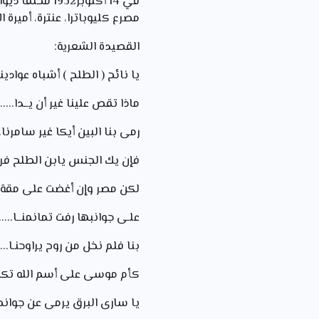
في 14 أكتوبر
مصرع كليوباترا، عنترة، أميرة ا
القصيدة الشعرية:
يا نائح ( الطلح ) أشباه عوادينا
ماذا تقص علينا غير أن يــدا..
رمى بنا البين أيكا غير سامرنا....
فإن يك الجنس يابن الطلح فرقنا
لكن مصر وإن أغضت على مقة....
علـى جوانبها رفت تمانمنــا.....
بنا فلم نخل من روح يراوحنـا.....
كأم موسى على أسم الله تكفلنا.
يا سارى البرق يرمى عن جوانحنا