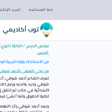
خط المساعدة
البريد الإلكتر
توب أكاديمي
ملخص الدرس / الثالثة ثانوي/ا
الدرس
من الأستاذ(ة) وزارة التربية الو
من وحي المنفى لأحمد شوق
شوقي وحيد والديه ورغم ذلك
االبتدائية في كتاب ثم انتقل 
لكلية الحقوق ولما أنشئ فيها
ويعد أحمد شوقي رائد النهضة 