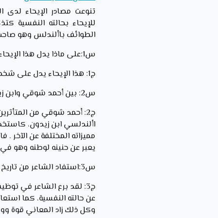
تنوعت مصادر الإيحاء لدى 
للإيحاء بحالته النفسية كتذكر
الطوائف باألندلس وهو صاحب 
س1:على ماذا يدل هذا الإيحاء بالنسبة لشخصية الشاعر الأدبية ؟
ج1: هذا الإيحاء يدل على شخصية الشاعر الثقافية وتأثره بالقدماء من العرب .
س2: بين أحمد شوقي وابن زيدون في نونيته أوجه تشابه كثيرة، وضحها ؟،هل تعيب ذلك على الشاعر؟ لماذا؟
ج2: أحمد شوقي من المتأثر
األندلسي ابن زيدون، كاستخدام
مميزاته المختلفة عن الآخر . 
يعبر عن حنينه لوطنه وهو في ب
س3:استفاد الشاعر من تاريخ األندلس وشاعرها ابن زيدون ومن القصص القرآني،وضح هذه االستفادة وقيمتها الفنية.؟
ج3: لقد برع الشاعر في توظي
عن حالته النفسية، كما استعا
وكل ذلك زاد المعاني قوة ووض