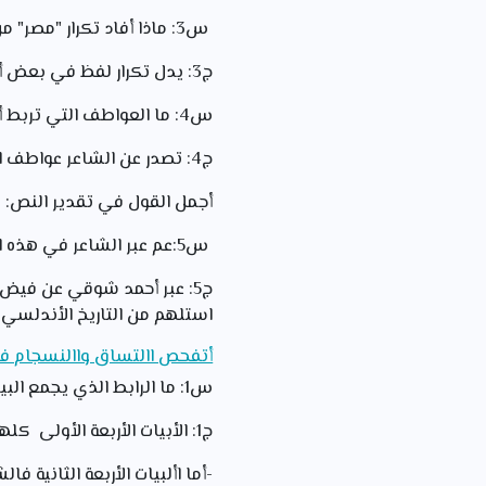
س3: ماذا أفاد تكرار "مصر" من حيث البناء الفكري؟
ج3: يدل تكرار لفظ في بعض أبيات القصيدة على ترابطها فكريا وانسجام المعاني بينها.
س4: ما العواطف التي تربط أبيات القصيدة كلها؟
ج4: تصدر عن الشاعر عواطف الحنين واألشواق في العديد من أبيات القصيدة، مثل الأبيات الرابع والعاشر والسابع عشر والأخير .
أجمل القول في تقدير النص:
س5:عم عبر الشاعر في هذه القصيدة؟ وما وسيلته في ذلك؟
ج5: عبر أحمد شوقي عن في
استلهم من التاريخ الأندلسي 
أتفحص االتساق واالنسجام ف
س1: ما الرابط الذي يجمع البيات الأربعة الأولى ؟ ثم الأبيات الأربعة الثانية ؟
ج1: الأبيات الأربعة الأولى كلها خطاب موجه للصاحب بن عباد، وتجمع الشاعر به مصيبة فقدهما لواديهما.
-أما األبيات الأربعة الثانية ف