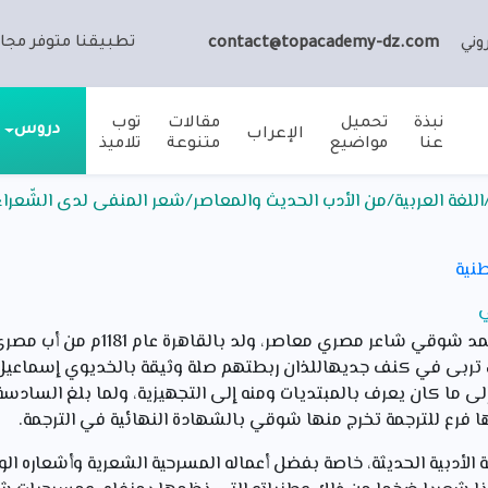
تطبيقنا متوفر مجان
وني
contact@topacademy-dz.com
نبذة
تحميل
مقالات
توب
دروس
الإعراب
عنا
مواضيع
متنوعة
تلاميذ
للغة العربية/من الأدب الحديث والمعاصر/شعر المنفى لدى الشّعراء و
طنية
ي
تعرف الشاعر أحمد شوقي: أحمد شوقي شاعر م
 تربى في كنف جديهاللذان ربطتهم صلة وثيقة بالخديوي إسماعي
إلى ما كان يعرف بالمبتديات ومنه إلى التجهيزية، ولما بلغ الساد
 فرع للترجمة تخرج منها شوقي بالشهادة النهائية في الترجمة.
الأدبية الحديثة، خاصة بفضل أعماله المسرحية الشعرية وأشعاره ال