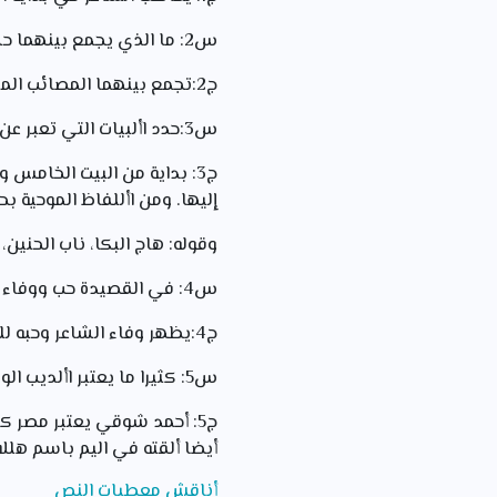
س2: ما الذي يجمع بينهما حسب الشاعر؟
ج2:تجمع بينهما المصائب المتمثلة في البعد عن الأماكن التي تعلقا بها. والدليل على ذلك الشطر الثاني من البيت الرابع .
س3:حدد األبيات التي تعبر عن مدى حرقة الشاعر وشدة شوقه لوطنه مبينا المفردات الموحية بشدة حالته النفسية؟
ج3: بداية من البيت الخامس
إليها. ومن األلفاظ الموحية ب
وقوله: هاج البكا، ناب الحنين، 
س4: في القصيدة حب ووفاء للوطن أين يتضح ذلك؟
ج4:يظهر وفاء الشاعر وحبه للوطن في البيت الخامس، والبيت العاشر، والبيت الأخير .
س5: كثيرا ما يعتبر األديب الوطن أما، هل تلحظ ذلك عند الشاعر؟
ج5: أحمد شوقي يعتبر مصر ك
أيضا ألقته في اليم باسم هللا
أناقش معطيات النص