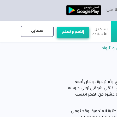
ا على:
تسجيل
حسابي
إنضم و تعلم
الأساتذة
 الّرواد
صري معاصر، ولد بالقاهرة عام 1181م من أب مصري وأم تركية . وكان أحمد
ل. تلقى شوقي أولى دروسه
سة عشرة من العمر انتسب
وطنية الملحمية. وقد توفي