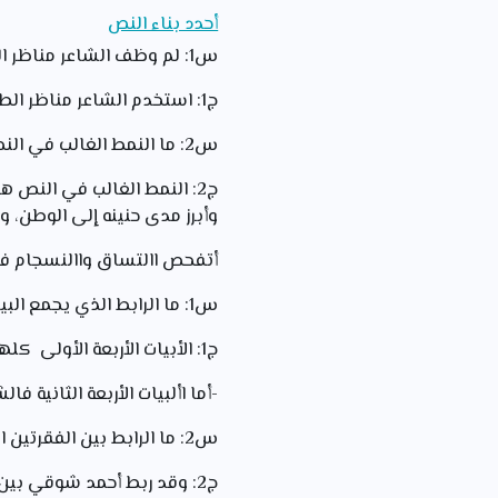
أحدد بناء النص
س1: لم وظف الشاعر مناظر الطبيعة للتعبير عن حالته النفسية؟
ج1: استخدم الشاعر مناظر الطبيعة للتعبير عن حالته النفسية لأنها تبين بدقة ما يختلج في داخله وتصف مشاعره بوضوح .
س2: ما النمط الغالب في النص؟ وضح ذلك ؟
ج2: النمط الغالب في النص 
وأبرز مدى حنينه إلى الوطن، 
أتفحص االتساق واالنسجام ف
س1: ما الرابط الذي يجمع البيات الأربعة الأولى ؟ ثم الأبيات الأربعة الثانية ؟
ج1: الأبيات الأربعة الأولى كلها خطاب موجه للصاحب بن عباد، وتجمع الشاعر به مصيبة فقدهما لواديهما.
-أما األبيات الأربعة الثانية ف
س2: ما الرابط بين الفقرتين الأولى والثانية؟
ج2: وقد ربط أحمد شوقي بين الفقرتين باللفظ "لكن" الذي يفيد الإستدراك وذلك ما يجعل الفقرتين مرتبطتين معنى ومبنى.