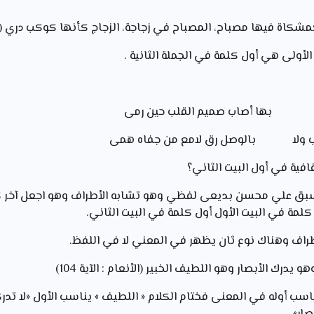
 كمشكاة فيها مصباح، المصباح في زجاجة، الزجاج كأنها كوكب دري (النور 
الأولى هي أول كلمة في الجملة الثانية .
ت بها أصاب صميم القلب حين رمی
يب ولا بالوصل رق لامع من جفاه همی
قافية في أول البيت الثاني؟
ا سبق علي محسن بدیعی لفظي وهو تشابه الأطراف وهو اجعل آخر کا
 كلمة في البيت الأول أول كلمة في البيت الثاني.
أطراف وهناك نوع ثان يظهر في المعني لا في اللفظ.
 يدرك الأبصار وهو اللطيف الخبير (الأنعام : الآية 104)
اسب أوله في المعنى فختام الكلام « اللطيف » يناسب الأول «لا تدركه