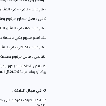
- وانظر إلى هذه الجملة : يق
- ما إعراب « ترقی » في المثال 
ترقی : فعل مضارع مرفوع وعلا
- ما إعراب «غلا» في المثال الث
علا: اسم مجرور بفي وعلامة جر
- ما إعراب «القاضي» في المثال
القاضي : فاعل مرفوع وعلامة ر
إذا بعض الكلمات لا يكون إعراب
بياء أو بواو. وإما لاشتغال ال
2- في مجال البلاغة :
تشابه الأطراف تعرفت على كثي