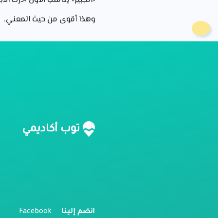
«الجبير» يناسب الأول «درك الأب
وهذا أقوى من حيث المعني.
ن
توب أكاديمي
م
ل
انضم إلينا
Facebook