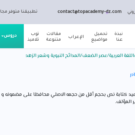
تطبيقنا متوفر مجان
وني
contact@topacademy-dz.com
نبذة
تحميل
مقالات
توب
دروس
الإعراب
عنا
مواضيع
متنوعة
تلاميذ
اللغة العربية/عصر الضعف/المدائح النبوية وشعر الزهد
در
يد كتابة نص بحجم أقل من حجمه الاصلي محافظا على مضمونه و تر
ر المؤلف.