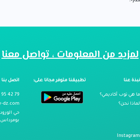
صار».
لمزيد من المعلومات ، تواصل معنا
بذة عنا
تطبيقنا متوفر مجانا على:
اتصل بنا
ا هي توب أكاديمي؟
79 42 95 024
ماذا نحن؟
y-dz.com
حي الورود 
بومرداس ، 
Instagram