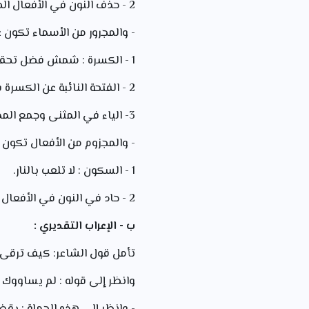
2 - حذف النون في الأفعال الخمسة: المجرمون لن يفلحوا.
- والمجرور من الأسماء تكون ع
1 - الكسرة : شمش فضل تحقق الظن فيه.
2 - الفتحة النائبة عن الكسرة في الممنوع من الصرف : يا ابن آدم.
3- الياء في المثنى وجمع المذكر السالم والأسماء الخمسة : ابتعد عن المجرمين. اغتن بأخيك.
- والمجزوم من الأفعال تكون ع
1 - السكون : لا تلعب بالنار.
2 - حاد في النون في الأفعال الخمسة : لا تلعبي بالنار.
ب - الإعراب التقديري :
تأمل قول الشاعر: کیف ترق
وانظر إلى قوله : لم يسا