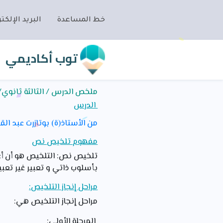
خط المساعدة
البريد الإلكتر
توب أكاديمي
ملخص الدرس / الثالثة ثانوي/
الدرس
من الأستاذ(ة) بوتازرت عبد القا
مفهوم تلخيص نص
تلخيص نص: التلخيص هو أن أع
بأسلوب ذاتي و تعبير غير تعبي
مراحل إنجاز التلخيص:
مراحل إنجاز التلخيص هي:
المرحلة الأولى: