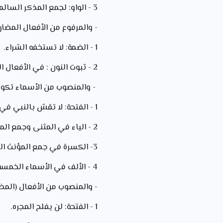
3 - الواو: لجمع المذكر السالم والأسماء الخمسة : (قد أفلح المؤمنون)، "أخو الحلم دأبه الإغضاء"
- والمرفوع من الأفعال المضارع
1 - الضمة: لا تستخفه الشراء.
2 - ثبوت النون : في الأفعال الخمسة : (مرج البحرين يلتقيان).
- والمنصوب من الأسماء تكون 
1 - الفتحة: لا تقش بالنبي في الفضل خلقا.
2 - الياء في المثنى وجمع المذكر السالم: شاهدت حصتين تثقيفيتين.
3- الكسرة في جمع المؤنث السالم: كافات الطالبات النجيبات.
4 - الألف في الأسماء الخمسة: فتح الرجل فاه
- والمنصوب من الأفعال (المضا
1 - الفتحة: لن يفلح المجره.