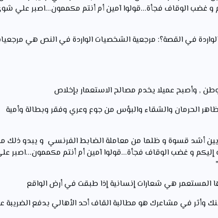
كم و غضب الوقاف فجأة...قولوا آمين أم أنتم مكممون...اصبر علي شو
لواردة في القصة؟: مرجعية الشخصيات الواردة في النص هي مرجعيات
طن , وأصبح عميلا يخدم مصالح الاستعمار بإخلاص
ظاهر الحرمان والشقاء والبؤس من جوع وعري وفقر وبطالة وأمية
ريين أشد قسوة و ظلما من معاملة الضابط الفرنسي و يبدو ذلك من
ه إليكم و غضب الوقاف فجأة...قولوا آمين أم أنتم مكممون...اصبر ع
بها المستعمر هي شعارات إنسانية إذا طبقت في أرض الواقع
 وأثر في مشاعرك هو مطالبة القاف أحد الأهالي بدفع الضريبة عن