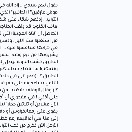
يقول لكم سيدي... زاد الله ف
موش عارفين" ! الدانبير" الذي
التراب... زدتهم شقاء على شقا
كانت القلوب قد بلغت الحناج
الحاصل أن الآلة العجيبة الت
من استغلوا ستر الليل، وتسرب
في خزانها فتنافسوا عليه ...
يشربونها من نبع وحید ...حفرة
الطريق تشقه الدولة ليصل إل
وتتمكنوا من قضاء مصالحکم... 
الطريق ؟.. (نعم هي في حاجة إ
الناس يساعدونه على حفر قبر 
؟!) وقال الوقاف بغضب : من ذ
على أذني ! في مقدوري أن أذكر 
الآن عشرين أو ثلاثين حمارا ل
يقوى على رفع
الفؤوس أو دفع 
إلى هنا كي أعاقبكم رغم خطور
الأرجل الآن تخرج من تحت التر