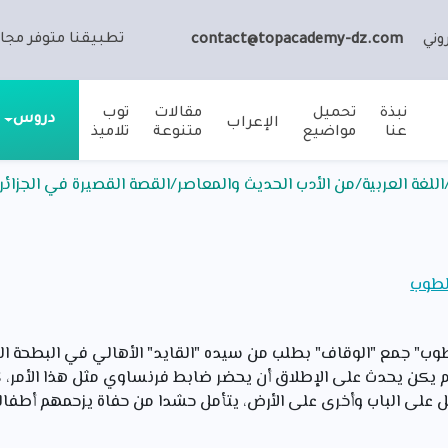
تطبيقنا متوفر مجان
وني
contact@topacademy-dz.com
نبذة
تحميل
مقالات
توب
دروس
الإعراب
عنا
مواضيع
متنوعة
تلاميذ
للغة العربية/من الأدب الحديث والمعاصر/القصة القصيرة في الجزائر
الطوب
وب" جمع "الوقاف" بطلب من سيده "القايد" الأهالي في البطحة ال
لم يكن يحدث على الإطلاق أن يحضر ضابط فرنساوي مثل هذا الأمر،
رجل على الباب وأخرى على الأرض، يتأمل حشدا من حفاة يزحمهم أطفال