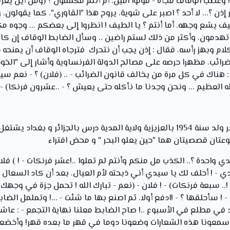
 ! وغضب الوقاف فجأة - قولوا آمين، أم أنتم مکممون ؟ (ومن أين يعرف
إذن ؟... لا أحد ؟ اصبر على شوية، يروح هذا "القاوري"، كما يقولون، و
 كيف يشع وجهه. أما أنتم ؟ یا الطيف ! انظروا إلى بعضكم ... وجوه
 تهدمون، وأكثر من ذلك لستم راضين .. وسأل الضابط الوقاف إن كان
الكلام وبهز رأسه، فقال : إذن يجب أن نتحرك فترجاه الوقاف أن يمنحه
رائب، مظهرا حرصه على مصالح الدولة الفرنساوية وأشار إلى "الخوج
 : هناك في كل مرة من يخالف قانون الضرائب - .. (فلان) ؟ - نعم 
له العظيم ... ونحن وجدنا ما نأكله حتى يعيش ؟ - ..عشرون فرنكا) - ..
الكاتب هو قاص جزائري معاصر ولد سنة 1954 بالعزيزية ولاية المدية درس بالجزائر و
موعتان قصصيتان هما "حين يعلو البحر " و محض افتراء
 واحدة ؟.. الكذب مل منكم وأنتم لم تملوا ..!عشر فرنكات - ! ) فلان
ادي - ! أحلف لك يا سيدي أني ذبحته لأم العيال، بعد أن كاد السعال 
.. سبعة فرنكات) - ! فلان - (نعم - تبارك الله ! تحمل جزة في وجهك،
- ! سأحلقها ؟ - !ادفع أولا، ثم اصنع بها ما شئت - ...! وتململ الض
 في مطلع في الأسبوع ..! صاح الضابط معلنا نهاية
التجمع - : عاش
أسمعونا هذه الشعارات وضعونا دوما في قهر ما بعده قهر! وأخضعونا