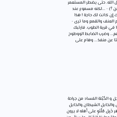
ل الله، حتى يضطر المستعمر
هن ؟) - ...لكنه مسموع عند
 إن كانت لك حاجة ! هذا
م العنف والقمع وما ترى -
ا في قرية الطوب، فارتبك
م... وضرب الضابط الووطوح
ثا عن منفذ... وهام على
جل و الخُبْلة الفساد من جراحة
لخابل والخابل الشيطان والخابل
خَبِل مُلْتَوٍ على أَهله لا يرون