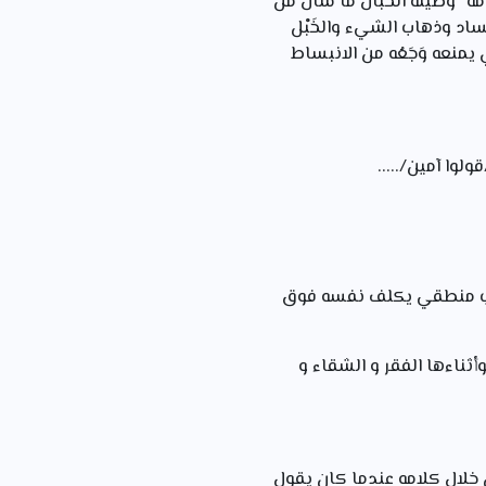
امة" وطينة الخَبَال ما سالَ من
ل الفساد وذهاب الشيء والخَبْل
لذي يمنعه وَجَعُه من الانبساط
وا آمين/.....
بب منطقي يكلف نفسه فوق
وأثناءها الفقر و الشقاء و
خلال كلامه عندما كان يقول