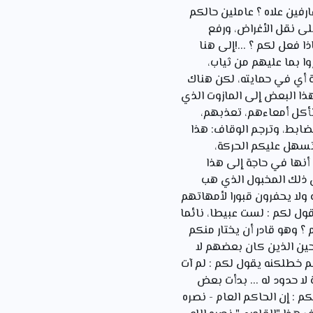
رفين علاه ؟ عاملين حالكم
على نقل الأغراض، ورفع
ا فعل لكم ؟ ...!إلى هنا
 بما عليهم من ثياب،
ة أي في حمايته، لكن هناك
ذا البعض إلى المازوت الذي
أكل أمعاءهم، تعذبهم،
لضابط، وترجم الوقاف: هذا
تسهل عليكم الحركة،
 أنها في حاجة إلى هذا
ثل ذلك المخبول الذي هب
ولا يحفرون قبورا لأمهاتهم
ول لكم : لست عبيطا، نائما
 ؟ وهو قادر أن يختار منكم
لحين الذين كان بعضهم لا
م خطلكنه يقول لكم : لم آت
ا حدود له ... بدأت بعض
م : إن الحاكم العام - نصره