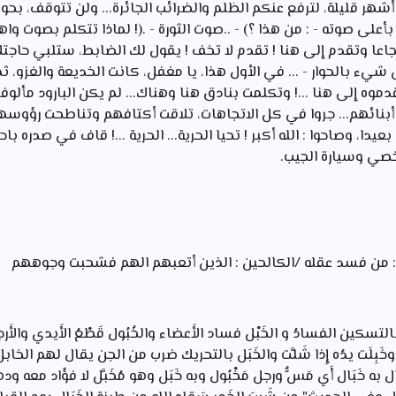
شهر قليلة، لترفع عنكم الظلم والضرائب الجائرة... ولن تتوقف، بحو
 بأعلى صوته - : من هذا ؟) - ..صوت الثورة - .(! لماذا تتكلم بصوت وا
جاعا وتقدم إلى هنا ! تقدم لا تخف ! يقول لك الضابط، ستلبي حاجتك
شيء بالحوار - ... في الأول هذا، یا مغفل، كانت الخديعة والغزو، ث
دموه إلى هنا ...! وتكلمت بنادق هنا وهناك... لم يكن البارود مألوف
بنائهم... جروا في كل الاتجاهات، تلاقت أكتافهم وتناطحت رؤوسه
، وصاحوا : الله أكبر ! تحيا الحرية...
الحرية ...! قاف في صدره باح
شخصي وسيارة
الجيب.
 : من فسد عقله /الكالحين : الذين أتعبهم الهم فشحبت وجوههم
التسكين الفسادُ و الخَبْل فساد الأَعضاء والخُبُول قَطْعُ الأَيدي والأَر
أَى وخَبِلَت يدُه إِذا شَلَّت والخَبَل بالتحريك ضرب من الجن يقال لهم ا
به خَبَال أَي مَسٌّ ورجل مَخْبُول وبه خَبَل وهو مُخَبَّل لا فؤَاد معه ودهر 