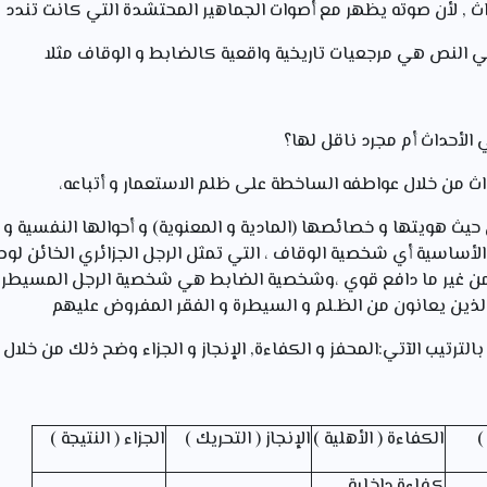
اث , لأن صوته يظهر مع أصوات الجماهير المحتشدة التي كانت تندد با
ي النص هي مرجعيات تاريخية واقعية كالضابط و الوقاف مثلا
الأحداث أم مجرد ناقل لها؟
اث من خلال عواطفه الساخطة على ظلم الاستعمار و أتباعه،
 هويتها و خصائصها (المادية و المعنوية) و أحوالها النفسية و 
اسية أي شخصية الوقاف ، التي تمثل الرجل الجزائري الخائن لوطن
غير ما دافع قوي ،وشخصية الضابط هي شخصية الرجل المسيطر ع
لذين يعانون من الظـلم و السيطرة و الفقر المفروض عليهم
لترتيب الآتي:المحفز و الكفاءة, الإنجاز و الجزاء وضح ذلك من خلال 
)
الكفاءة ( الأهلية )
الإنجاز ( التحريك )
الجزاء ( النتيجة )
كفاءة داخلية