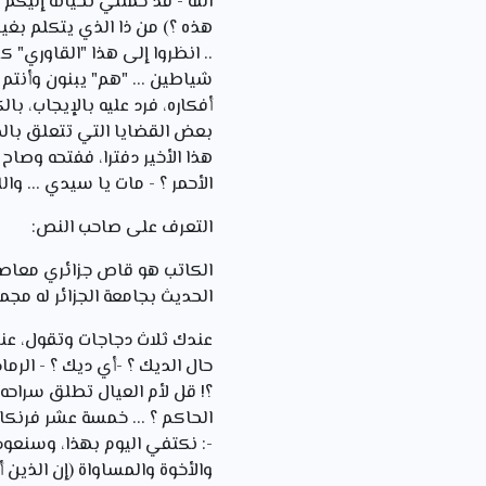
الله - قد حملني تحياته إليكم
هذه ؟) من ذا الذي يتكلم بغير 
.. انظروا إلى هذا "القاوري"
شياطين ... "هم" يبنون وأنتم
أفكاره، فرد عليه بالإيجاب، ب
بعض القضايا التي تتعلق بالض
هذا الأخير دفترا، ففتحه وصاح
الأحمر ؟ - مات يا سيدي ... وال
التعرف على صاحب النص:
الحديث بجامعة الجزائر له مج
عندك ثلاث دجاجات وتقول، عندي
حال الديك ؟ -أي ديك ؟ - الرم
؟! قل لأم العيال تطلق سراحه !
الحاكم ؟ ... خمسة عشر فرنكا 
-: نكتفي اليوم بهذا، وسنعود
والأخوة والمساواة (إن الذين 