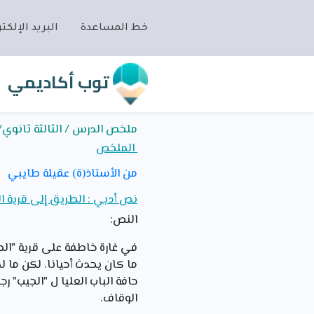
خط المساعدة
البريد الإلكتر
توب أكاديمي
ملخص الدرس / الثالثة ثانوي/ا
الملخص
من الأستاذ(ة) عقيلة طايبي
نص أدبي : الطريق إلى قرية 
النص:
في غارة خاطفة على قرية "الط
ما كان يحدث أحيانا، لكن ما 
حافة الباب العليا ل "الجيب" 
الوقاف.