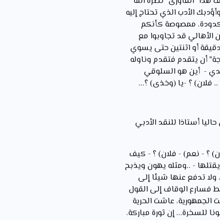
 هذا "القاوری" نصره الله
أؤدبك الأدب الذي تحتاج إليه
 مكدودة، ممصوصة كأنكم
 الأهالي قد تجاوبوا مع
 دقيقة أو اثنتين حتى يسوي
ة" أن يتقدم فتقدم وناوله
سيدي - أين هو السلوقي
 فلان) ؟ -یا (وخذی) ؟...
 بغداد يشتغل حاليا أستاذا للنقد الأدبي
) ؟ - نعم) - فلان) ؟ - كيف
يقتلها - ..ومثله يهون ويذبح
 ولا تدفع عنها شيئا إلى
ابط فسارع الوقاف إلى القول
ت الجمهورية، عاشت الحرية
 للسخرة... إن ثورة مباركة،