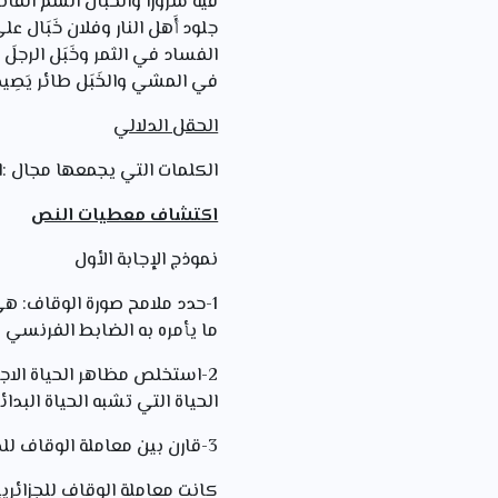
فيه سروراً والخَبَال السَّمُّ ا
جلود أَهل النار وفلان خَبَال على
الفساد في الثمر وخَبَل الرجلَ عن 
في المشي والخَبَل طائر يَصِيح ال
الحقل الدلالي
الكلمات التي يجمعها مجال :ال
اكتشاف معطيات النص
نموذج الإجابة الأول
1-حدد ملامح صورة الوقاف:
ما يأمره به الضابط الفرنسي
2-استخلص مظاهر الحياة الاجتم
الحياة التي تشبه الحياة البدائ
3-قارن بين معاملة الوقاف للجزائريين و بين معاملة الضابط الفرنسي ماذا تستنتج؟:
كانت معاملة الوقاف للجزائر