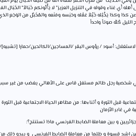
لقاتل وفي الحديث" من شَرِبَ الخَمر سَقاه الله من طينة الخَبَال يوم القي
 أَهله أَي عَناء وقوله في التنزيل العزيز" لا يَأْلُونكم خَبَالاً" الخَبَا
كذا وكذا يَخْبُله خَبْلاً عَقَله وحَبَسه ومَنَعه والمُخَبَّل من الوَجَع ا
ليل كُلَّه صوتاً واحداً
استغلال: أسود / رؤوس البقر /المساجين/الكالحين/حمارا [تشبيه]/قول
 هي شخصية رجل ظالم مستغل قاس على الأهالي يغضب من غير س
اعية قبل الثورة و أثناءها: من مظاهر الحياة الاجتماعية قبل الثورة 
ية في غابر الأزمان
يين اشد قسوة و ظلما من معاملة الضابط الفرنسي و يبدو ذلك من 