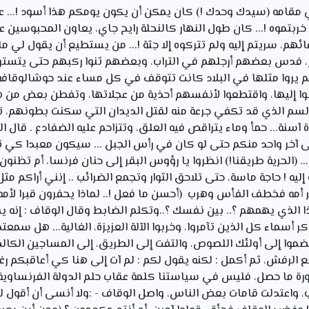
ي مقامه (سيدك وحدك !) كان يمكن أن يكون يومكم هذا أسود !... عا
 خربتموه !... كان طول النهار كالنحلة رايح جاي، يعاون المحبوسين 
ئهم، سریتم إليه ولم تتركوه إلا جثة !... من يستطيع أن يقول لي ماذ
ر، فدس بعضهم أرجلهم في التراب، وبعضهم ثنوا ركبهم حتى يتستروا
ي لم يروا مثلها في البلاد كانت تتوقف في كل مساء عند حوشالوقاف
وا إليها، واقتطعوا لأنفسهم أحذية من عجلاتها، وتفطن بعض من ه
 السم الذي قد
تكفي جرعة منه لقتل الديدان التي سكنت بطونهم، ت
 آسنة... حمأ وماء يتراقص فيه العلق، وتتزاحم عليه الضفادع . قال ا
ى آخر واحد منكم حتى لو كان في رأس الجبل ... سیکون معبدا كي 
(الحرية طريقنا!) انظروا یا رؤوس البقر إلى حنان فرنسا، أم تظنون
ليه ! حاجة ماسة، حتى تلاحق الثوار وتجمع الضرائب .. إنني أراكم م
أمه فخطف الفأس وهرب (أحسن ما فعل !.. لماذا يحفرون قبرا لأمه 
ا الذي يهمهم ؟.. بين نفسك ؟..وتكلم الضابط وقال الوقاف : إنه يق
أسماء كل الذين تآمروا، وخربوا الآلة العزيزة، الغالية... هل سمعتم
ينضموا إلى أولئك اللصوص، والتفت إلى الطريق، إلى المساجين الكا
الرفش، ثم أكمل : لكنه يقول لكم : لم آت إلى هنا كي أعاقبكم رغ
ة ما حصل، فليس في سياستنا كلمة عقاب حلم الدولة الفرنساوية ل
اب، واعتدلت قامات بعض الناس، واصل الوقاف - :ولا أنسى أن أقول لك