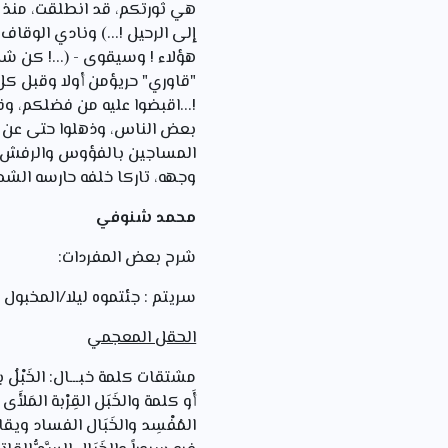
هي ثورتكم، قد انطلقت، منذ أ
إلى الرحيل !...) ونادي الوقاف
هؤلاء ! وسيقوى - (...! كن ش
"قاوري" حريؤمن أولا وقبل كل 
!...اقبضوا عليه من فضلكم، وق
بعض الناس، وذهلوا حتى عن أ
المساجين بالفؤوس والرفش بعيدا
وجهه، تاركا خلفه حارسه ال
محمد شنوفي
شرح بعض المفردات:
سريتم : جئتموه ليلا/المخبول
الحقل المعجمي
مشتقات كلمة خبـــال: الخَبْلُ ب
أَو كلمة والخَبَل القِرْبة المَل
المُفْسِد والخَبَال الفساد ويقال 