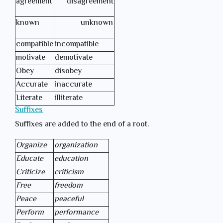
agreement
disagreement
known
unknown
compatible
incompatible
motivate
demotivate
Obey
disobey
Accurate
inaccurate
Literate
illiterate
Suffixes
Suffixes are added to the end of a root.
Organize
organization
Educate
education
Criticize
criticism
Free
freedom
Peace
peaceful
Perform
performance