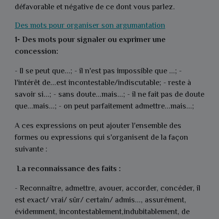
défavorable et négative de ce dont vous parlez.
Des mots pour organiser son argumantation
1- Des mots pour signaler ou exprimer une
concession:
- Il se peut que...; - il n'est pas impossible que ...; -
l'intérêt de...est incontestable/indiscutable; - reste à
savoir si...; - sans doute...mais...; - il ne fait pas de doute
que...mais...; - on peut parfaitement admettre...mais...;
A ces expressions on peut ajouter l'ensemble des
formes ou expressions qui s'organisent de la façon
suivante :
La reconnaissance des faits :
- Reconnaître, admettre, avouer, accorder, concéder, il
est exact/ vrai/ sûr/ certain/ admis..., assurément,
évidemment, incontestablement,indubitablement, de