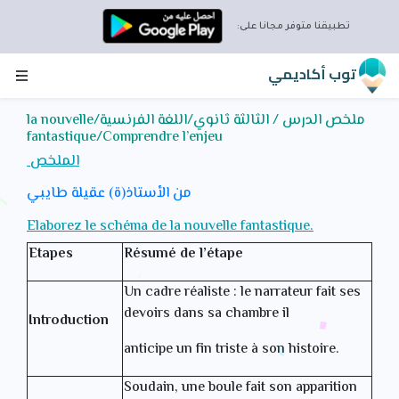
×
تحميل تطبيق توب أكاديمي
تطبيقنا متوفر مجانا على:
توب أكاديمي
اقتصد الإنترنت و إستمتع بتطبيق توب أكاديمي
ملخص الدرس / الثالثة ثانوي/اللغة الفرنسية/la nouvelle
بإستعمال التطبيق للمراجعة ستوفر الإنترنت و تتمتع بمحتوى
fantastique/Comprendre l’enjeu
غني يمكنك من التفوق في الدراسة
الملخص
إضغط على زر التحميل الان لتلتحق بالتلاميذ الذين يتفوقون
بفضل التطبيق توب أكاديمي
من الأستاذ(ة) عقيلة طايبي
تطبيق ١٠٠% جزائري و موافق للبرنامج الدراسي
Elaborez le schéma de la nouvelle fantastique.
تحميل التطبيق توب أكاديمي
Etapes
Résumé de l’étape
Un cadre réaliste : le narrateur fait ses
devoirs dans sa chambre il
Introduction
anticipe un fin triste à son histoire.
Soudain, une boule fait son apparition