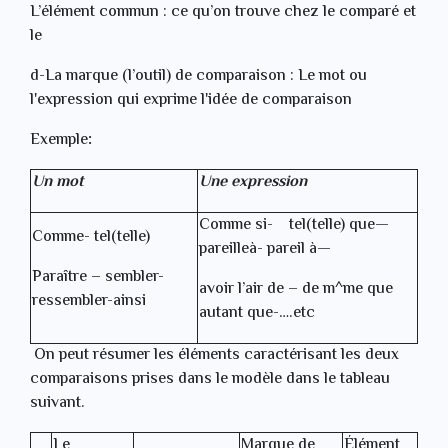
L’élément commun : ce qu’on trouve chez le comparé et
le
d-La marque (l’outil) de comparaison : Le mot ou
l'expression qui exprime l'idée de comparaison
Exemple
:
Un mot
Une expression
Comme si- tel(telle) que—
Comme- tel(telle)
pareilleà- pareil à—
Paraître – sembler-
avoir l’air de – de m^me que
ressembler-ainsi
autant que-….etc
On peut résumer les éléments caractérisant les deux
comparaisons prises dans le modèle dans le tableau
suivant.
Le
Marque de
Élément