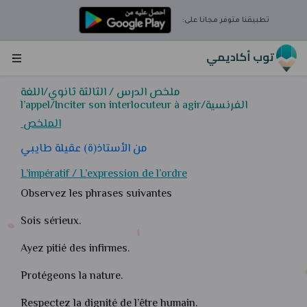
×
تطبيقنا متوفر مجانا على:
تحميل تطبيق توب أكاديمي
توب أكاديمي
قم بتنزيل التطبيق واستمتع
بالميزات التالية:
ملخص الدرس / الثالثة ثانوي/اللغة
الفرنسية/l’appel/Inciter son interlocuteur à agir
دروس لجميع المواد
الملخص
تمارين تفاعلية
إحصائيات تقدمك
من الأستاذ(ة) عقيلة طايبي
التقويم لجدولة المراجعة
L’impératif / L’expression de l’ordre
تحديات عبر الإنترنت مع
Observez les phrases suivantes
طلاب آخرين مسجلين
على المنصة
Sois sérieux.
نصائح متنوعة
رسائل داخلية للتواصل
Ayez pitié des infirmes.
معنا
Protégeons la nature.
تحميل التطبيق توب أكاديمي
Respectez la dignité de l’être humain.