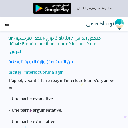
تطبيقنا متوفر مجانا على:
قم بتنزيل التطبيق واستمتع
بالميزات التالية:
توب أكاديمي
دروس لجميع المواد
ملخص الدرس / الثالثة ثانوي/اللغة الفرنسية/un
تمارين تفاعلية
débat/Prendre position : concéder ou réfuter
إحصائيات تقدمك
الدرس
التقويم لجدولة المراجعة
تحديات عبر الإنترنت مع
من الأستاذ(ة) وزارة التربية الوطنية
طلاب آخرين مسجلين
Inciter l'interlocuteur à agir
على المنصة
L'appel, visant à faire réagir l'interlocuteur, s'organise
نصائح متنوعة
en :
رسائل داخلية للتواصل
معنا
- Une partie expositive.
تحميل التطبيق توب أكاديمي
- Une partie argumentative.
- Une partie exhortative.