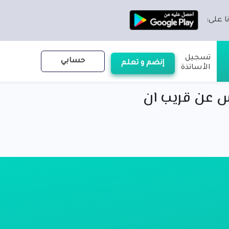
ا على:
تسجيل
حسابي
إنضم و تعلم
الأساتذة
س عن قريب ان