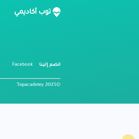
ن
توب أكاديمي
م
ل
انضم إلينا
Facebook
©2023 Topacademy