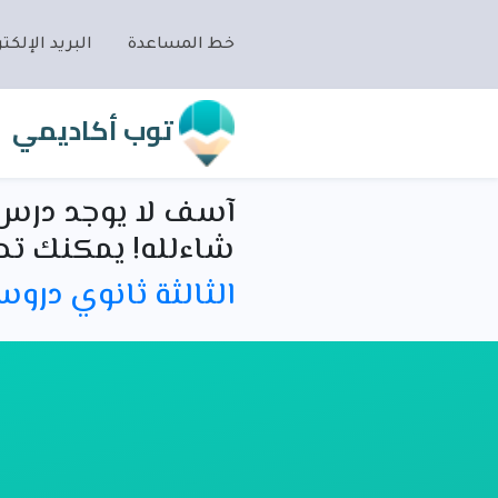
خط المساعدة
البريد الإلكتر
توب أكاديمي
آسف لا يوجد درس 
شاءلله! يمكنك تص
الثالثة ثانوي درو