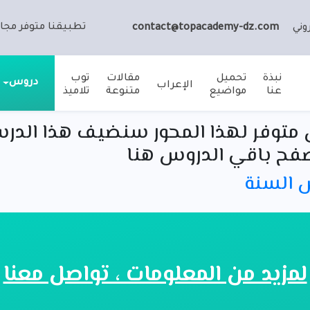
تطبيقنا متوفر مجان
وني
contact@topacademy-dz.com
نبذة
تحميل
مقالات
توب
دروس
الإعراب
عنا
مواضيع
متنوعة
تلاميذ
متوفر لهذا المحور سنضيف هذا الدر
فح باقي الدروس هنا
س السنة
لمزيد من المعلومات ، تواصل معنا