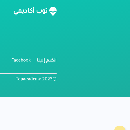
ن
توب أكاديمي
م
ل
انضم إلينا
Facebook
©2023 Topacademy