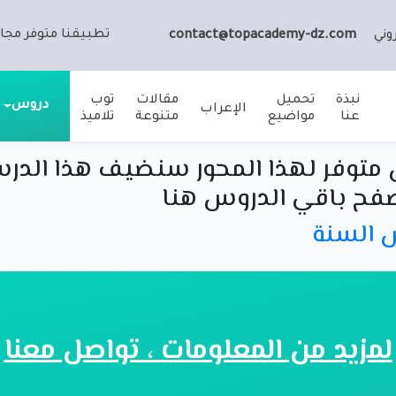
تطبيقنا متوفر مجان
وني
contact@topacademy-dz.com
نبذة
تحميل
مقالات
توب
دروس
الإعراب
عنا
مواضيع
متنوعة
تلاميذ
متوفر لهذا المحور سنضيف هذا الدر
فح باقي الدروس هنا
س السنة
لمزيد من المعلومات ، تواصل معنا