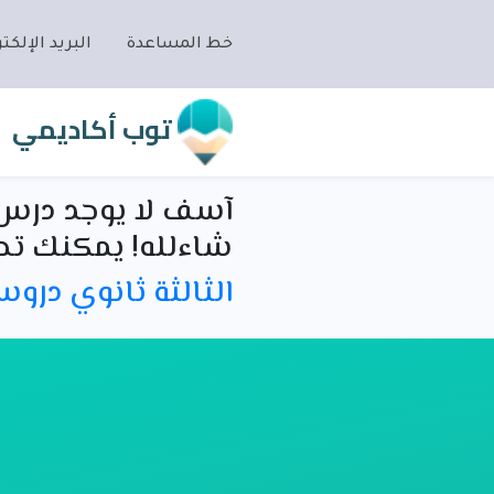
خط المساعدة
البريد الإلكتر
توب أكاديمي
آسف لا يوجد درس 
شاءلله! يمكنك تص
الثالثة ثانوي درو