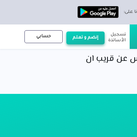
ا على:
تسجيل
حسابي
إنضم و تعلم
الأساتذة
س عن قريب ان