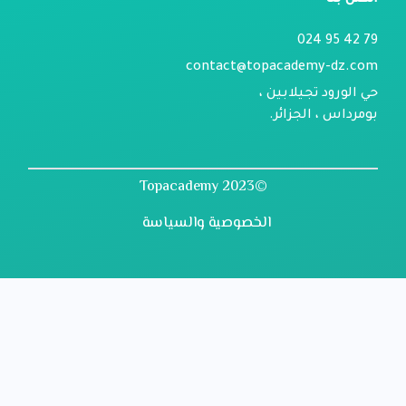
اتصل بنا
79 42 95 024
contact@topacademy-dz.com
حي الورود تجيلابين ،
بومرداس ، الجزائر.
©2023 Topacademy
الخصوصية والسياسة