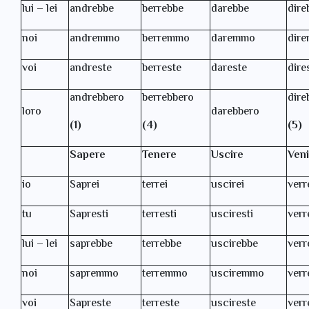
lui – lei
andrebbe
berrebbe
darebbe
dire
noi
andremmo
berremmo
daremmo
dir
voi
andreste
berreste
dareste
dire
andrebbero
berrebbero
dire
loro
darebbero
(1)
(4)
(5)
Sapere
Tenere
Uscire
Veni
io
Saprei
terrei
uscirei
verr
tu
Sapresti
terresti
usciresti
verr
lui – lei
saprebbe
terrebbe
uscirebbe
verr
noi
sapremmo
terremmo
usciremmo
ver
voi
Sapreste
terreste
uscireste
verr