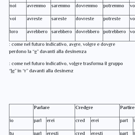
noi
avremmo
saremmo
dovremmo
potremmo
v
voi
avreste
sareste
dovreste
potreste
vo
loro
avrebbero
sarebbero
dovrebbero
potrebbero
vo
: come nel futuro indicativo, av
e
re, vol
e
re e dov
e
re
perdono la “
e
” davanti alla desinenza
: come nel futuro indicativo, vo
le
re trasforma il gruppo
“
l
e
” in “r” davanti alla desinenz
Parlare
Cred
e
re
Partire
io
parl
erei
cred
erei
part
tu
parl
eresti
cred
eresti
part