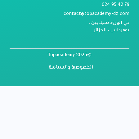
79 42 95 024
contact@topacademy-dz.com
حي الورود تجيلابين ،
بومرداس ، الجزائر.
©2023 Topacademy
الخصوصية والسياسة