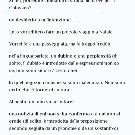
Scusi,
potrebbe
indicarmi la strada più breve per il
Colosseo?
un
desiderio
o un’
intenzione
Loro
vorrebbero
fare un piccolo viaggio a Natale.
Vorrei
fare una passeggiata, ma fa troppo freddo.
nella lingua parlata, un
dubbio
o una
perplessità
(di
solito, il dubbio è introdotto dalle espressioni non so
se, non sono sicuro / certo che)
In quel negozio i commessi sono maleducati. Non sono
certo che ci
tornerei
ancora.
Al posto tuo, non so se lo
farei
.
una
notizia di cui non si ha conferma
o
a cui non si
crede
(di solito, è introdotta dalla preposizione
secondo seguita da un pronome o da un sostantivo)