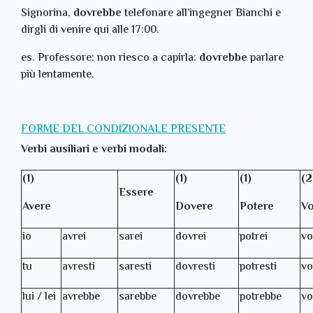
Signorina,
dovrebbe
telefonare all’ingegner Bianchi e
dirgli di venire qui alle 17:00.
es. Professore: non riesco a capirla:
dovrebbe
parlare
più lentamente.
FORME DEL CONDIZIONALE PRESENTE
Verbi ausiliari e verbi modali:
(1)
(1)
(1)
(2
Essere
Avere
Dovere
Potere
Vo
io
avrei
sarei
dovrei
potrei
vo
tu
avresti
saresti
dovresti
potresti
vo
lui / lei
avrebbe
sarebbe
dovrebbe
potrebbe
vo