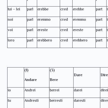
lui – lei
parl
erebbe
cred
erebbe
part
noi
parl
eremmo
cred
eremmo
part
voi
parl
ereste
cred
ereste
part
loro
parl
erebbero
cred
erebbero
part
(1)
(3)
Dare
Dire
Andare
Bere
io
Andrei
berrei
darei
direi
tu
Andresti
berresti
daresti
dire