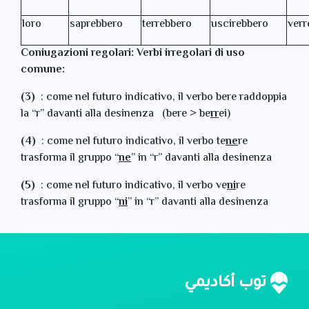
loro
saprebbero
terrebbero
uscirebbero
verr
Coniugazioni regolari: Verbi irregolari di uso
comune:
(3)
: come nel futuro indicativo, il verbo bere raddoppia
la “r” davanti alla desinenza (bere > be
rr
ei)
(4)
: come nel futuro indicativo, il verbo te
ne
re
trasforma il gruppo “
ne
” in “r” davanti alla desinenza
(5)
: come nel futuro indicativo, il verbo ve
ni
re
trasforma il gruppo “
ni
” in “r” davanti alla desinenza
توب أكاديمي