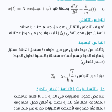
وحلها هو
النواس الثقالي
تعريف النواس الثقالي :هو كل جسم صلب بامكانه
الاهتزاز حول محور أفقي
ثابت ولا يمر من مركز عطالته
النواس البسيط
يتألف من خيط طويل غير مرن طوله
مهمل الكتلة معلق
بنهايته الحرة جسم أبعاده مهملة بالنسبة لطول الخيط
(جسم نقطي)
عبارة دور النواس :
على التسلسل R,L,C الاهتزازات في الدارة
يتناقص خمود الاهتزازات في الدارة R,L,C كلما تناقصت
المقاومة المكافئة للدارة بحيث لو أمكن جعل المقاومة
المكافئة معدومة لأصبحت الاهتزازات دورية غير متخامدة