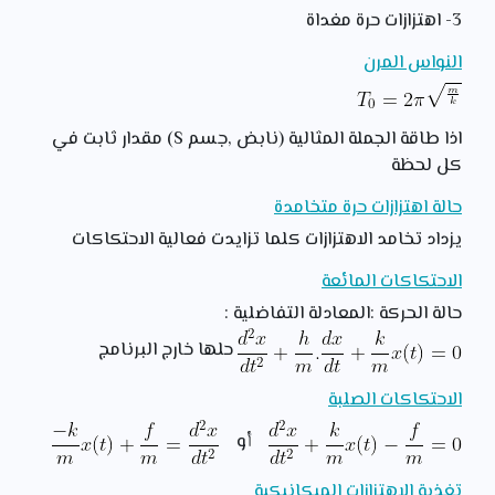
3- اهتزازات حرة مغداة
النواس المرن
اذا طاقة الجملة المثالية (نابض ,جسم S) مقدار ثابت في
كل لحظة
حالة اهتزازات حرة متخامدة
يزداد تخامد الاهتزازات كلما تزايدت فعالية الاحتكاكات
الاحتكاكات المائعة
حالة الحركة :المعادلة التفاضلية :
حلها خارج البرنامج
الاحتكاكات الصلبة
أو
تغذية الاهتزازات الميكانيكية