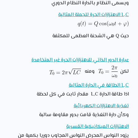
ويسمى النظام بالدارة النظام الدوري
L,C الاهتزازات الحرة للجملة المثالية
حيث Q هي الشحنة العظمى للمكثفة
عبارة الدور الذاتي للاهتزازات الحرة غير المتخامدة
لكن
ومنه
L,C الطاقة في الدارة المثالية
اذا طاقة الدارة L,C مقدار ثابت في كل لحظة
تغذية الاهتزازات الكهربائية
وكأن دارة التغذية قامت بدور مقاومة سالبة
الاهتزازات الميكانيكية القسرية
يزود النواس المحرض النواس المجاوب دوريا بكمية من