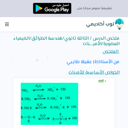
تطبيقنا متوفر مجانا على:
توب أكاديمي
ملخص الدرس / الثالثة ثانوي/هندسة الطرائق/الكيمياء
العضوية/الأميــــنات
الملخص
من الأستاذ(ة) عقيلة طايبي
الخواص الأساسية للأمينات