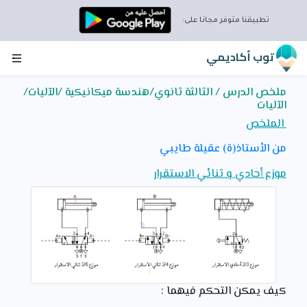
تطبيقنا متوفر مجانا على:
توب أكاديمي
ملخص الدرس / الثالثة ثانوي/هندسة ميكانيكية /الآلیات/
الآلیات
الملخص
من الأستاذ(ة) عقيلة طايبي
موزع أحادي و ثنائي الاستقرار
كيف يمكن التحكم فيهما :