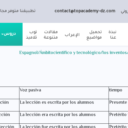
تطبيقنا متوفر مجان
وني
contact@topacademy-dz.com
نبذة
تحميل
مقالات
توب
دروس
الإعراب
عنا
مواضيع
متنوعة
تلاميذ
E
Voz pasiva
tiempo
cción
La lección es escrita por los alumnos
Presente 
cción
La lección era escrita por los alumnos
Pretérito
lección
La lección fue escrita por los alumnos
Pretérito