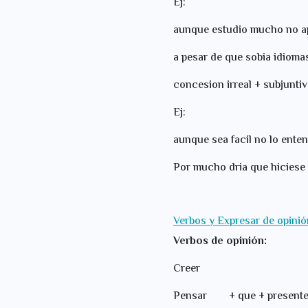
Ej:
aunque estudio mucho no a
a pesar de que sobia idioma
concesion irreal + subjuntiv
Ej:
aunque sea facil no lo enten
Por mucho dria que hiciese i
Verbos y Expresar de opinió
Verbos de opinión:
Cre
Pensar + que + p