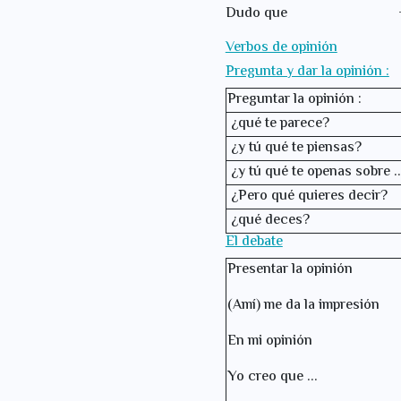
Dudo que + sub
Verbos de opinión
Pregunta y dar la opinión :
Preguntar la opinión :
¿qué te parece?
¿y
tú
qué te piensas?
¿y
tú
qué te openas sobre ..
¿Pero qué quieres decir?
¿qué deces?
El debate
Presentar la opinión
(Amí) me da la impresión
En mi opinión
Yo creo que ...