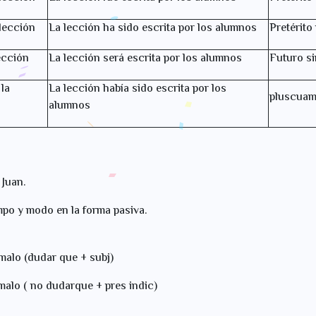
lección
La lección ha sido escrita por los alumnos
Pretérito
ección
La lección será escrita por los alumnos
Futuro s
la
La lección había sido escrita por los
pluscuam
alumnos
Juan.
mpo y modo en la forma pasiva.
malo (dudar que + subj)
alo ( no dudarque + pres indic)