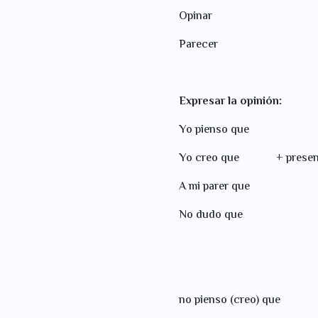
Opin
Pare
Expresar la opinión:
Yo pienso que
Yo creo que
+
presen
A mi parer que
No dudo que
no pienso (creo) que