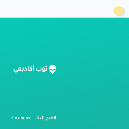
ن
توب أكاديمي
م
ل
انضم إلينا
Facebook