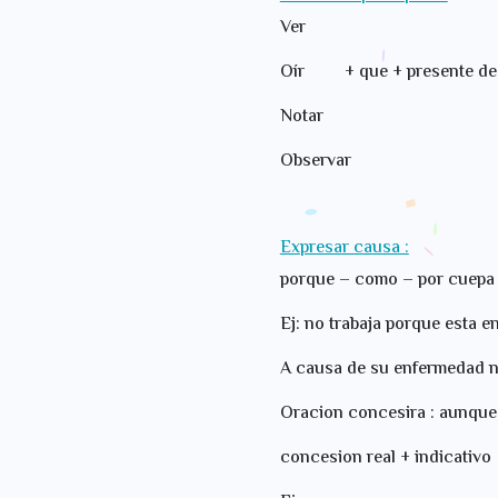
Ve
Oír + que + pre
Not
Obser
Expresar causa :
porque – como – por cuepa 
Ej: no trabaja porque esta 
A causa de su enfermedad no
Oracion concesira : aunque
concesion real + indicativo