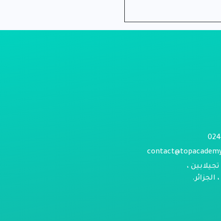
contact@topacadem
تجيلابين ،
الجزائر.