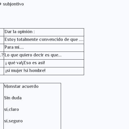
jontivo
Dar la opinión :
Estoy totalmente convencido de que ....
Para mí....
.?
Lo que quiero decir es que...
¡ qué va!¡Eso es así!
¡sí mujer !sí hombre!
Monstar acuerdo
Sin duda
sí,claro
sí,seguro