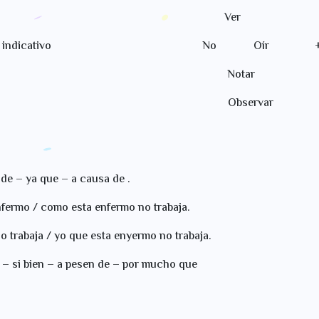
r Ver
sente de indicativo No Oír + que + 
ar Notar
var Observar
de – ya que – a causa de .
enfermo / como esta enfermo no trabaja.
 trabaja / yo que esta enyermo no trabaja.
 – si bien – a pesen de – por mucho que