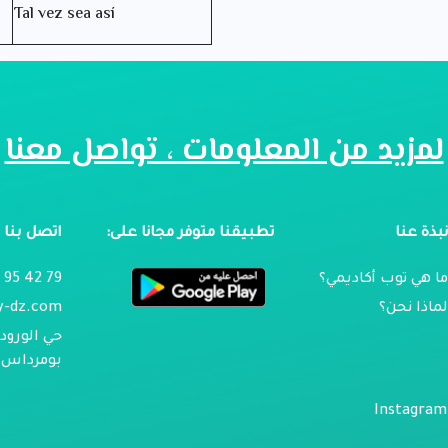
Tal vez sea así
لمزيد من المعلومات ، تواصل معنا
بذة عنا
تطبيقنا متوفر مجانا على:
اتصل بنا
ا هي توب أكاديمي؟
79 42 95 024
ماذا نحن؟
y-dz.com
حي الورود 
بومرداس ، 
Instagram