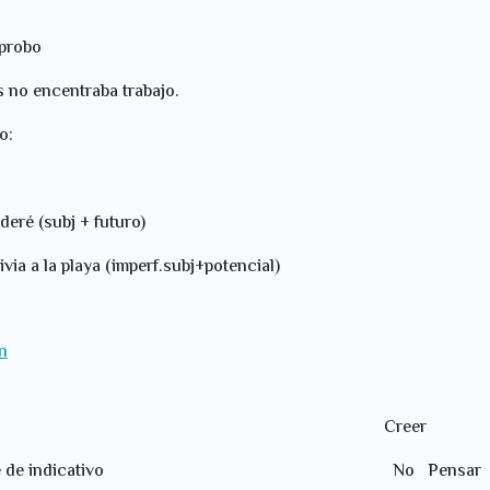
probo
s no encentraba trabajo.
o:
deré (subj + futuro)
via a la playa (imperf.subj+potencial)
n
er Creer
resente de indicativo No Pensar + qu