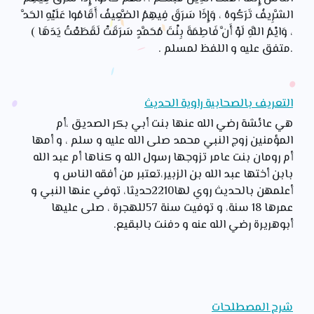
الشَّرِيفُ تَرَكُوهُ ، وَإِذَا سَرَقَ فِيهِمُ الضَّعِيفُ أَقَامُوا عَلَيْهِ الحَدَّ
، وَايْمُ اللَّهِ لَوْ أَنَّ فَاطِمَةَ بِنْتَ مُحَمَّدٍ سَرَقَتْ لَقَطَعْتُ يَدَهَا )
.متفق عليه و اللفظ لمسلم .
التعريف بالصحابية راوية الحديث
هي عائشة رضي الله عنها بنت أبي بكر الصديق ،أم
المؤمنين زوج النبي محمد صلى الله عليه و سلم ، و أمها
أم رومان بنت عامر تزوجها رسول الله و كناها أم عبد الله
بابن أختها عبد الله بن الزبير،تعتبر من أفقه الناس و
أعلمهن بالحديث روي لها2210حديثا، توفي عنها النبي و
عمرها 18 سنة، و توفيت سنة 57للهجرة ، صلى عليها
أبوهريرة رضي الله عنه و دفنت بالبقيع.
شرح المصطلحات