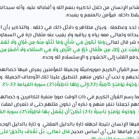
شاعر الإنسان من خلال تذكيره بنعم الله و أفضاله عليه، وأنه سبحا
قظ داخله، فيؤمن بالمنعم و يعبده.
 لا تحد وعظمته ، وبيان مظاهر و دلائل ذلك في خلقه ، والتذكير بأن 
انه وتعالى معه يراه و يراقبه ولا يغيب عنه مثقال ذرة في السماوا
و شر قال تعالى:
وَمَا تَكُونُ فِي شَأْنٍ وَمَا تَتْلُو مِنْهُ مِن قُرْآنٍ وَلَا تَعْمَلُو
زُبُ عَن رَّبِّكَ مِن مِّثْقَالِ ذَرَّةٍ فِي الْأَرْضِ وَلَا فِي السَّمَاءِ وَلَا أَصْغَرَ مِن ذَٰ
رسم القرآن الكريم صوروضيئة وجميلة للمؤمنين يعرض فيها خصالهم و 
حبهم و نحب أن نكون منهم ،لتنطبق علينا تلك الأوصاف الجميلة، و
وُجُوهٌ يَوْمَئِذٍ نَّاضِرَةٌ (22)إِلَىٰ رَبِّهَا نَاظِرَةٌ(23).سورة القيامة 22-23
ا رسم القرآن الكريم في ذات الوقت صورا منفرة للكافرين و خصالهم 
م تجعلنا ننفر منهم و نكره أن نكون مثلهم.حتى لا نتعرض لمقت ا
:
وَوُجُوهٌ يَوْمَئِذٍ بَاسِرَةٌ (24) تَظُنُّ أَن يُفْعَلَ بِهَا فَاقِرَةٌ(25).سورة القيامة 24-25
يها الإنسان نتيجة لجهله تارة بالدليل العقلي و تارة بالدليل الوج
عدم قيامها على أي أساس صحيح،
قال تعالى:
بَلْ نَقْذِفُ بِالْحَقِّ عَلَى 