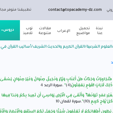
تطبيقنا متوفر مجان
وني
contact@topacademy-dz.com
نبذة
تحميل
مقالات
توب
دروس
الإعراب
عنا
مواضيع
متنوعة
تلاميذ
العلوم الشرعية/القرآن الكريم والحديث الشريف/أساليب القرآن في 
د
ُتَجَاوِرَاتٌ وَجَنَّاتٌ مِّنْ أَعْنَابٍ وَزَرْعٌ وَنَخِيلٌ صِنْوَانٌ وَغَيْرُ صِنْوَانٍ يُسْقَىٰ
لِكَ لَآيَاتٍ لِّقَوْمٍ يَعْقِلُونَ
(4)
"
.سورة الرعد 4
ْرِ عَمَدٍ تَرَوْنَهَا ۖ وَأَلْقَىٰ فِي الْأَرْضِ رَوَاسِيَ أَن تَمِيدَ بِكُمْ وَبَثَّ فِيهَا مِن 
ُلِّ زَوْجٍ كَرِيمٍ
(10)
"
.سورة لقمان 10
 بُطُونِ أُمَّهَاتِكُمْ لَا تَعْلَمُونَ شَيْئًا وَجَعَلَ لَكُمُ السَّمْعَ وَالْأَبْصَارَ وَالْأَفْئِ