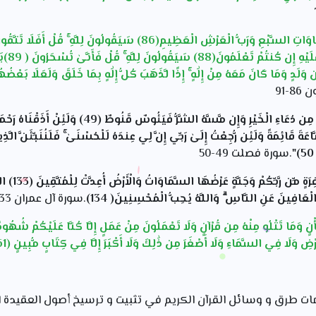
كُلِّ شَيْء
َذَ اللَّهُ مِن وَلَدٍ وَمَا كَانَ مَعَهُ مِنْ إِلَٰهٍ ۚ إِذًا لَّذَهَبَ كُلُّ إِلَٰهٍ بِمَا خَلَقَ وَلَعَلَا 
-91
"لَّا يَسْأَمُ الْإِنسَانُ مِن دُعَاءِ الْخَيْرِ وَإِن مَّسَّهُ الش
َةَ قَائِمَةً وَلَئِن رُّجِعْتُ إِلَىٰ رَبِّي إِنَّ لِي عِندَهُ لَلْحُسْنَىٰ ۚ فَلَنُنَبِّئَنَّ الَّذ
.سورة فصلت 49-50
"وَسَارِعُوا إِلَ
ْعَافِينَ عَنِ النَّاسِ ۗ وَاللَّهُ يُحِبُّ الْمُحْسِنِينَ( 134)
.سورة آل عمران 133-134
َمَا تَتْلُو مِنْهُ مِن قُرْآنٍ وَلَا تَعْمَلُونَ مِنْ عَمَلٍ إِلَّا كُنَّا عَلَيْكُمْ شُهُودًا
رْضِ وَلَا فِي السَّمَاءِ وَلَا أَصْغَرَ مِن ذَٰلِكَ وَلَا أَكْبَرَ إِلَّا فِي كِتَابٍ مُّبِينٍ (61)
مات طرق و وسائل القرآن الكريم في تثبيت و ترسيخ أصول العقيدة ا