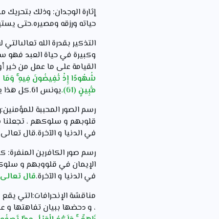
إثارة الوجدان: وذلك بتحريك م
حياته ورزقه ومصيره،حتى يستي
التذكير بقدرة الله تعالىالتي
وكبيرة في حياة العبد فهو سبح
القيامة على ما عمل من خير أ
شُهُودًا إِذْ تُفِيضُونَ فِيهِ ۚ وَمَا يَعْ
مُّبِينٍ (61).
يونس 61.كل هذا يدفع القلب إلى الخشوع و الإستسلام لله وحده.
رسم الصور المحببة للمؤمنين:
قلوبهم و سلوكهم ، تجعلنا ن
في الدنيا و الآخرة.قال تعالى:
رسم صور الكافرين المنفرة: كم
الإيمان في قلووبهم و سلوكه
في الدنيا و الآخرة.
قال تعالى
مناقشة الإنحرافات:التي يقع ف
، و دحضها ببيان تفاهتها و 