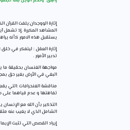
زَاهِقٌ ۚ وَلَكُمُ الْوَيْلُ مِمَّا تَصِفُونَ (18).سورة الأنب
إثارة الووجدان:يلفت القرآن ال
المشاهد المكررة .إذ تشمل آي
يستقبل هذه الامور كأنه يراها
إثارة العقل : ليتفكر في خلق ا
تدبير الأمور .
مواجهة الغنسان بحقيقة ما يد
البغي في الأرض بغير حق بمجرد
مناقشة الغنحرافات :التي يقع 
تفاهتها و عدم قياهما على د
التذكير بأن الله مع الإنسان ي
الشامل الذي لا يغيب عنه مثقا
إيراد القصص التي تثبت الإيمان