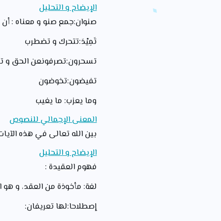
الإيضاح و التحليل
صنوان:جمع صنو و معناه : أن يك
تَمِيْدَ:تتحرك و تضطرب
تسحرون:تصرفونعن الحق و تعب
تفيضون:تخوضون
وما يعزب: ما يغيب
المعنى الإجمالي للنصوص
بين الله تعالى في هذه الآيا
الإيضاح و التحليل
فهوم العقيدة :
لغة: مأخوذة من العقد، و هو ا
إصطلاحا:لها تعريفان: