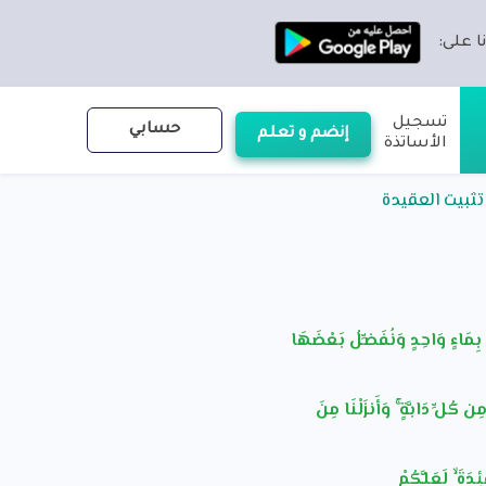
ا على:
تسجيل
حسابي
إنضم و تعلم
الأساتذة
تثبيت العقيدة
 بِمَاءٍ وَاحِدٍ وَنُفَضِّلُ بَعْضَهَا
كُلِّ دَابَّةٍ ۚ وَأَنزَلْنَا مِنَ
دَةَ ۙ لَعَلَّكُمْ