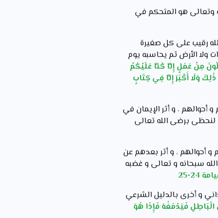
نه وتعالى هو المتحكم في
الله رقيب على كل صغيرة
ت ولا الأرض ثم يحاسبه يوم
نَ مِنْ عَمَلٍ إِلَّا كُنَّا عَلَيْكُمْ
لِكَ وَلَا أَكْبَرَ إِلَّا فِي كِتَابٍ
أحوالهم ، و أثر الإيمان في
 لنحظى برضى الله تعالى
و أحوالهم ، و أثر بعدهم عن
لله سبحانه و تعالى و غضبه
داني و أخرى بالدليل الشرعي
الْبَاطِلِ فَيَدْمَغُهُ فَإِذَا هُوَ