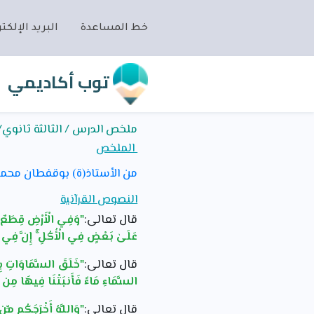
خط المساعدة
البريد الإلكتر
توب أكاديمي
ملخص الدرس / الثالثة ثانوي/
الملخص
من الأستاذ(ة) بوقفطان محم
النصوص القرآنية
قال تعالى:
"وَفِي الْأَرْضِ قِطَعٌ مّ
عَلَىٰ بَعْضٍ فِي الْأُكُلِ ۚ إِنَّ فِي ذَٰ
قال تعالى:
"خَلَقَ السَّمَاوَاتِ بِغَي
السَّمَاءِ مَاءً فَأَنبَتْنَا فِيهَا مِن ك
قال تعالى:
"وَاللَّهُ أَخْرَجَكُم مِّن