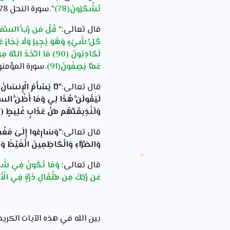
تَشْكُرُونَ(78)"
.سورة النحل 78
قال تعالى:
لَكَاذِبُونَ (90) مَا اتَّخ
عَمَّا يَصِفُونَ(91).
سورة المؤمنون 86
قال تعالى:
لَيَقُولَنَّ هَٰذَا لِي وَمَا أَظُنُّ السَّاع
وَلَنُذِيقَنَّهُم مِّنْ عَذَابٍ غَلِيظٍ ( 50)"
قال تعالى:
وَالضَّرَّاءِ وَالْكَاظِمِينَ الْغَيْظَ وَال
قال تعالى:
وَمَا تَكُونُ فِي شَأْنٍ و
عَن رَّبِّكَ مِن مِّثْقَالِ ذَرَّةٍ فِي الْأَ
بين الله في هذه الآيات الكري