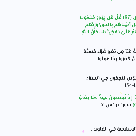
" قُلْ مَن رَّبُّ السَّمَاوَاتِ السَّبْعِ وَرَبُّ الْعَرْشِ الْعَظِيمِ(86) سَيَقُولُونَ لِلَّهِ ۚ قُلْ أَفَلَا تَتَّقُونَ (87) قُلْ مَن بِيَدِهِ مَلَكُوتُ
ٍ وَهُوَ يُجِيرُ وَلَا يُجَارُ عَلَيْهِ إِن كُنتُمْ تَعْلَمُونَ(88) سَيَقُولُونَ لِلَّهِ ۚ قُلْ فَأَنَّىٰ تُسْحَرُونَ ( 89)بَلْ أَتَيْنَاهُم بِالْحَقِّ وَإِنَّهُمْ
بَعْضُهُمْ عَلَىٰ بَعْضٍ ۚ سُبْحَانَ اللَّهِ
َّرُّ فَيَئُوسٌ قَنُوطٌ (49) وَلَئِنْ أَذَقْنَاهُ رَحْمَةً مِّنَّا مِن بَعْدِ ضَرَّاءَ مَسَّتْهُ
ِينَ كَفَرُوا بِمَا عَمِلُوا
ىٰ مَغْفِرَةٍ مِّن رَّبِّكُمْ وَجَنَّةٍ عَرْضُهَا السَّمَاوَاتُ وَالْأَرْضُ أُعِدَّتْ لِلْمُتَّقِينَ (133) الَّذِينَ يُنفِقُونَ فِي السَّرَّاءِ
 إِذْ تُفِيضُونَ فِيهِ ۚ وَمَا يَعْزُبُ
.سورة يونس 61
لاسلامية في القلوب .