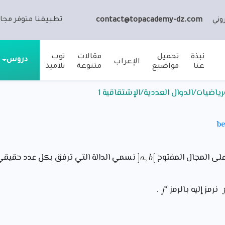
تطبيقنا متوفر مجان
وني
contact@topacademy-dz.com
نبذة
تحميل
مقالات
توب
دروس
الإعراب
عنا
مواضيع
متنوعة
تلاميذ
ياضيات/الدوال العددية/الإشتقاقية 1
على المجال المفتوح
نسمي الدالة التي ترفق بكل عدد حقيق
نرمز إليه بالرمز
.