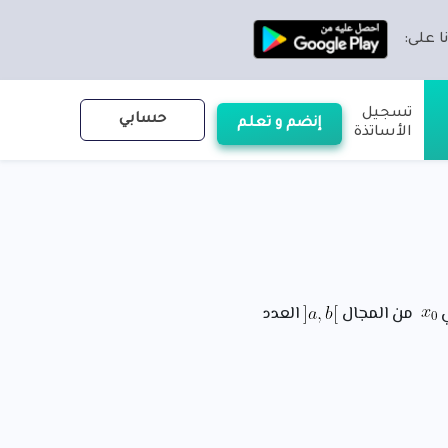
ا على:
تسجيل
حسابي
إنضم و تعلم
الأساتذة
ي
من المجال
العدد