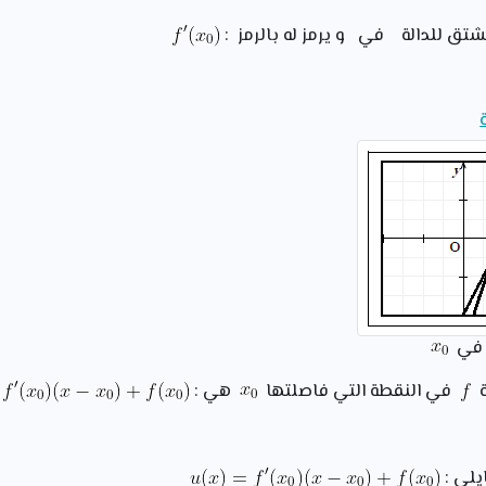
شتق للدالة في و يرمز له بالرمز :
ق في
ة
في النقطة التي فاصلتها
هي :
لي :