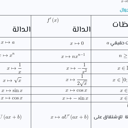
وال
ت
الدالة
الدالة
قي
لة للإشتقاق على