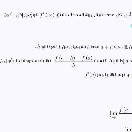
أجل كل عدد حقيقي
العدد المشتق
هو
إذن :
,
و
عددان حقيقيان من
مع
.
د
إذا قبلت النسبة
، نهاية محدودة لما يؤول
إ
و نرمز لها بالرمز
.