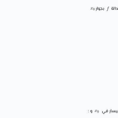
دالة
بجوار
ليسار في
و :