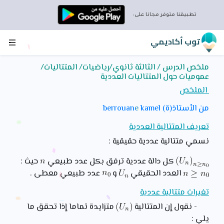
تطبيقنا متوفر مجانا على:
توب أكاديمي
ملخص الدرس / الثالثة ثانوي/رياضيات/ المتتاليات/
عموميات حول المتتاليات العددية
الملخص
من الأستاذ(ة) berrouane kamel
تعريف المتتالية العددية
نسمي متتالية عددية حقيقية :
كل دالة عددية ترفق بكل عدد طبيعي
حيث :
العدد الحقيقي
و
عدد طبيعي معطى .
تغيرات متتالية عددية
- نقول إن المتتالية
متزايدة تماما إذا تحقق ما
يلي :