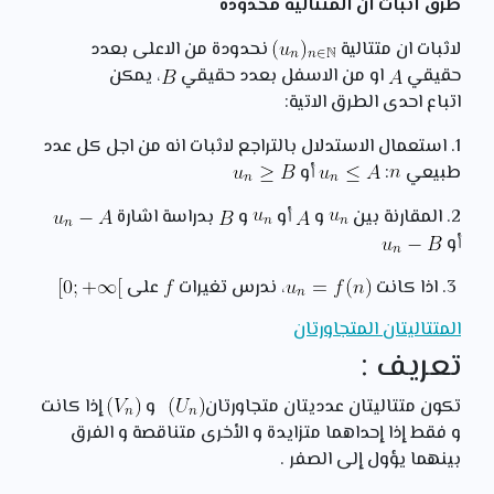
طرق اثبات ان المتتالية محدودة
لاثبات ان متتالية
نحدودة من الاعلى بعدد
حقيقي
او من الاسفل بعدد حقيقي
، يمكن
اتباع احدى الطرق الاتية:
1. استعمال الاستدلال بالتراجع لاثبات انه من اجل كل عدد
طبيعي
:
أو
2. المقارنة بين
و
أو
و
بدراسة اشارة
أو
3. اذا كانت
، ندرس تغيرات
على
المتتاليتان المتجاورتان
تعريف :
تكون متتاليتان عدديتان متجاورتان
و
إذا كانت
و فقط إذا إحداهما متزايدة و الأخرى متناقصة و الفرق
بينهما يؤول إلى الصفر .