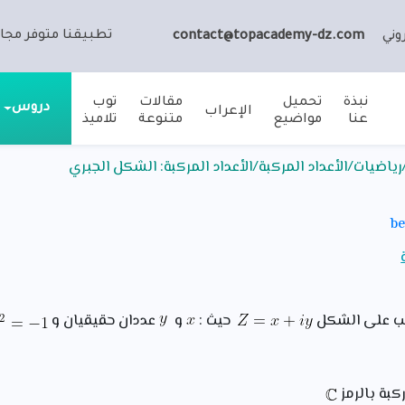
تطبيقنا متوفر مجان
وني
contact@topacademy-dz.com
نبذة
تحميل
مقالات
توب
دروس
الإعراب
عنا
مواضيع
متنوعة
تلاميذ
ياضيات/الأعداد المركبة/الأعداد المركبة: الشكل الجبري
ب على الشكل
حيث :
و
عددان حقيقيان و
ركبة بالرمز