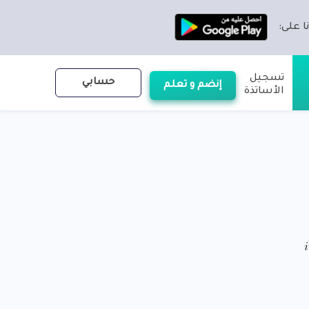
ا على:
تسجيل
حسابي
إنضم و تعلم
الأساتذة