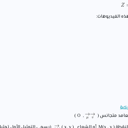
ذه الفيديوهات:
كبة
عامد متجانس (
, O )
(يسمى التمثيل الأول تمثيل