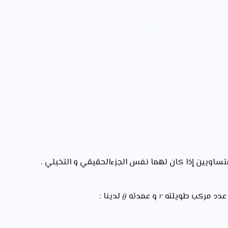
ساويين إذا كان لهما نفس الجزءالحقيقي و التخيلي .
دد مركب طويلته
و عمدته
لدينا :