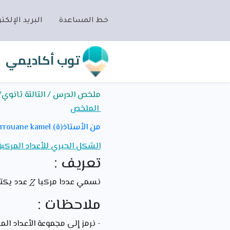
خط المساعدة
البريد الإلكتر
توب أكاديمي
ملخص الدرس / الثالثة ثانوي/ر
الملخص
من الأستاذ(ة) berrouane kamel
الشكل الجبري للأعداد المركبة
تعريف :
نسمي عددا مركبا
عدد يكت
ملاحظات :
- نرمز إلى مجموعة الأعداد الم