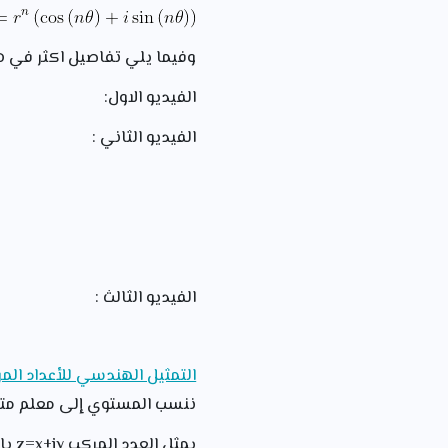
وفيما يلي تفاصيل اكثر في ه
الفيديو الاول:
الفيديو الثاني :
الفيديو الثالث :
التمثيل الهندسي للأعداد المر
ننسب المستوي إلى معلم مت
يمثل العدد المركب z=x+iy بالنقطة ( M(x , y أو الشعاع ( x, y )