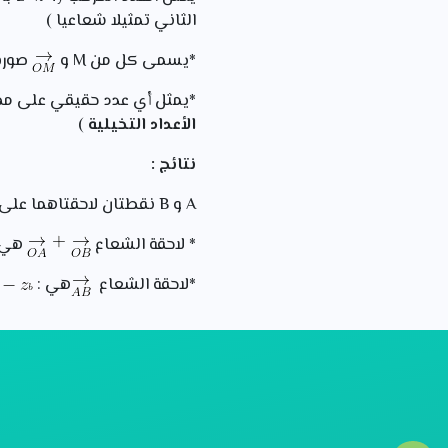
الثاني تمثيلا شعاعيا )
*يسمى كل من M و
صورة ال
*يمثل أي عدد حقيقي على محو
الأعداد التخيلية
)
نتائج :
A و B نقطتان لاحقتاهما على الترتيب :
* لاحقة الشعاع
هي 
*لاحقة الشعاع
هي :