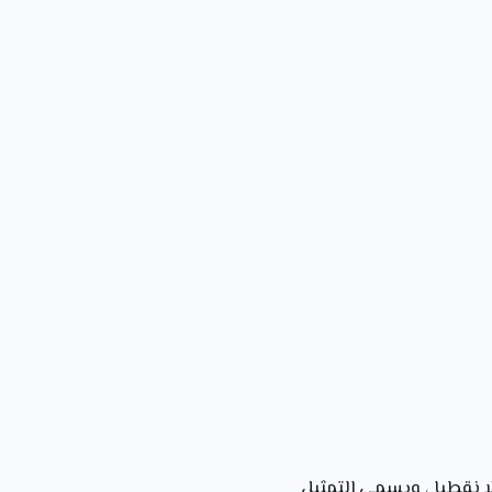
ا نقطيا ، ويسمى التمثيل