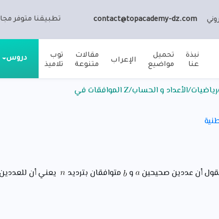
تطبيقنا متوفر مجان
وني
contact@topacademy-dz.com
نبذة
تحميل
مقالات
توب
دروس
الإعراب
عنا
مواضيع
متنوعة
تلاميذ
/الأعداد و الحساب/Z الموافقات في
طنية
لقول أن عددين صحيحين
و
متوافقان بترديد
يعني أن للعددين