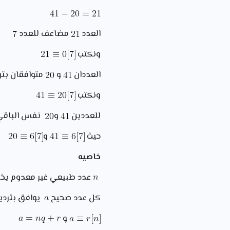
العدد
مضاعف للعدد
ونكتب
العددان
و
متوافقان بتر
ونكتب
للعددين
و
نفس الباقي
حيث
و
خاصيه
عدد طبيعي غير معدوم يخ
كل عدد صحيح
يوافق بتردي
و