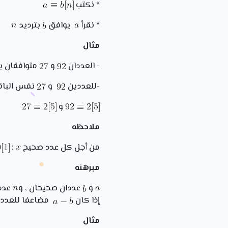
* نكتب
* نقرأ
يوافق
بترديد
مثال
- العددان
و
متوافقان ب
-للعددين
و
نفس الباق
و
ملاحظه
من أجل كل عدد صحيح
:
مبرهنه
و
عددان صحيحان , و
عدد 
إذا كان
مضاعفا للعدد
مثال