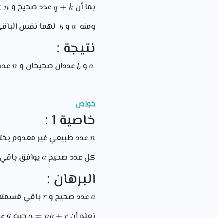
بما أن
عدد صحيح و
ومنه
و
لهما نفس الباقي 
نتيجة :
و
عددان صحيحان و
عدد 
خواص
خاصية 1 :
عدد طبيعي غير معدوم يخ
كل عدد صحيح
يوافق باقي
البرهان :
عدد صحيح و
باقي قسمته
نعلم أن
حيث
عد