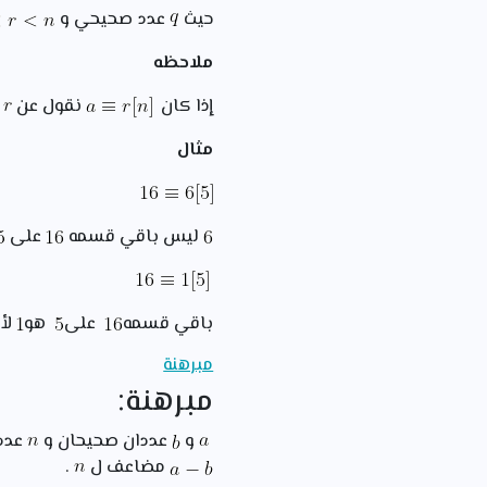
حيث
عدد صحيحي و
ملاحظه
إذا كان
نقول عن
أ
مثال
ليس باقي قسمه
على
باقي قسمه
على
هو
لأ
مبرهنة
مبرهنة:
و
عددان صحيحان و
عدد 
مضاعف ل
.