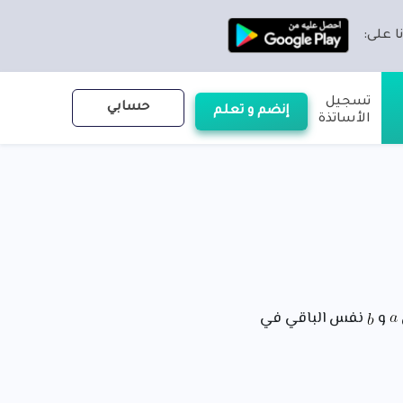
ا على:
تسجيل
حسابي
إنضم و تعلم
الأساتذة
و
نفس الباقي في