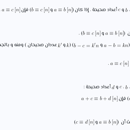
و
أعداد صحيحة . إذا كان (
و
) فإن
.
 (
و
) .
و
) (
و
عددان صحيحان ) ومنه و بال
.
،
و
أعداد صحيحة :
) فإن
ث أن (
و
)