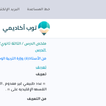
خط المساعدة
البريد الإلكتر
توب أكاديمي
ملخص الدرس / الثالثة ثانوي/رياضيات
الدرس
من الأستاذ(ة) وزارة التربية الو
تعريف
تعريف
عدد طبيعي غير معدوم , ا
القسمه الإقليديه على
.
من التعريف