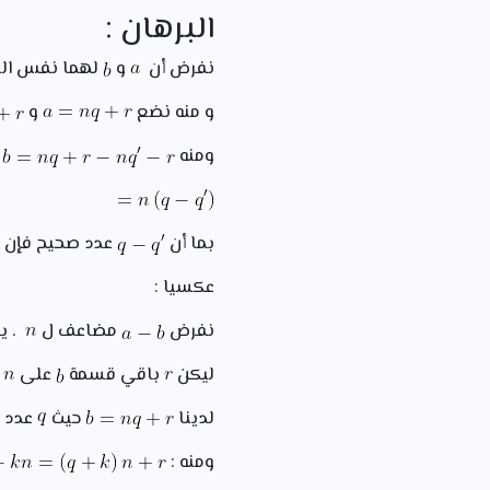
البرهان :
نفرض أن
و
لهما نفس ال
و منه نضع
و
ومنه
بما أن
عدد صحيح فإن
عكسيا :
نفرض
مضاعف ل
. ي
ليكن
باقي قسمة
على
.
لدينا
حيث
عدد 
ومنه :