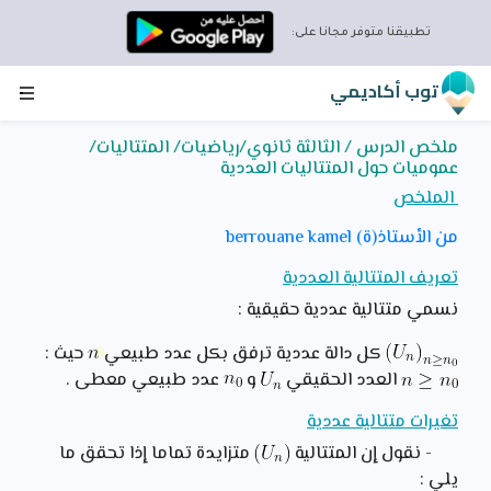
تطبيقنا متوفر مجانا على:
توب أكاديمي
ملخص الدرس / الثالثة ثانوي/رياضيات/ المتتاليات/
عموميات حول المتتاليات العددية
الملخص
من الأستاذ(ة) berrouane kamel
تعريف المتتالية العددية
نسمي متتالية عددية حقيقية :
كل دالة عددية ترفق بكل عدد طبيعي
حيث :
العدد الحقيقي
و
عدد طبيعي معطى .
تغيرات متتالية عددية
- نقول إن المتتالية
متزايدة تماما إذا تحقق ما
يلي :