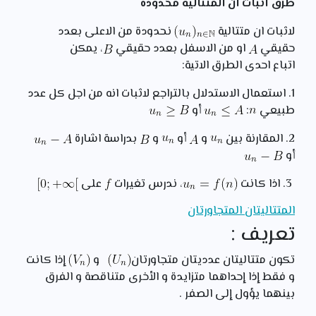
طرق اثبات ان المتتالية محدودة
لاثبات ان متتالية
نحدودة من الاعلى بعدد
حقيقي
او من الاسفل بعدد حقيقي
، يمكن
اتباع احدى الطرق الاتية:
1. استعمال الاستدلال بالتراجع لاثبات انه من اجل كل عدد
طبيعي
:
أو
2. المقارنة بين
و
أو
و
بدراسة اشارة
أو
3. اذا كانت
، ندرس تغيرات
على
المتتاليتان المتجاورتان
تعريف :
تكون متتاليتان عدديتان متجاورتان
و
إذا كانت
و فقط إذا إحداهما متزايدة و الأخرى متناقصة و الفرق
بينهما يؤول إلى الصفر .