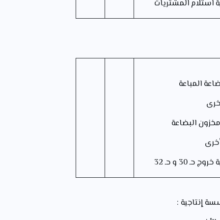
 استلام المشتريات
اعة المباعة
أخرى
ن البضاعة
أخرى
حـ 30 و حـ 32
سة إنتاجية :