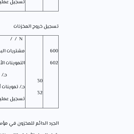
تسجيل عملية
تسجيل خروج المخزنات
N / /
600
مشتريات البض
602
التموينات ال
حـ/ مخزو
30
حـ/ تموينات 
32
تسجيل عملية خروج 
الجرد الدائم للمخزون في مؤس