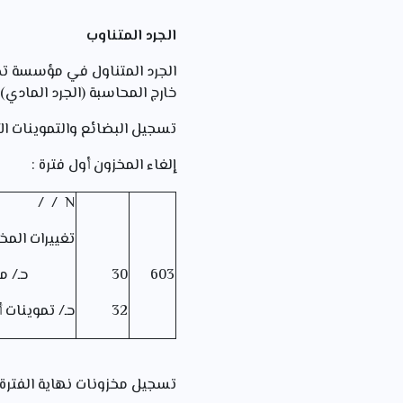
الجرد المتناوب
خارج المحاسبة (الجرد المادي) حـ 30 و حـ 32) لا تسجل فيهم أي حركة خلال الفترة ويقتصر على تسجيل فواتي
تسجيل البضائع والتموينات الأ
إلغاء المخزون أول فترة :
N / /
تغييرات المخ
603
30
حـ/ مخزو
32
حـ/ تموينات 
تسجيل مخزونات نهاية الفترة ب