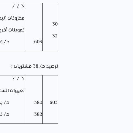
N / /
مخزونات البض
30
تموينات أخر
32
603
حـ/ تغيير
ترصيد حـ/ 38 مشتريات :
N / /
تغييرات المخ
603
380
حـ/ بضاع
382
حـ/ تموين