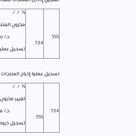
تسجيل إدخال المنتجات للمخاز
N / /
مخزون المنت
355
حـ/ تغيير 
724
تسحيل عملية
تسجيل عملية إخراج المنتجات :
N / /
تغيير مخزون 
724
حـ/ مخزون
355
تسجيل خروج حـ/ 35 من 