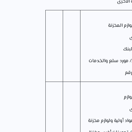
 الأخرى
وازم المخزنة
ى
نك
رد سلع والخدمات
رقم
وازم
ى
ولية ولوازم مخزنة