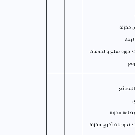
 مخزنة
نك
رد سلع والخدمات
رقع
البضائع
ى
ة مخزنة
وينات أخرى مخزنة