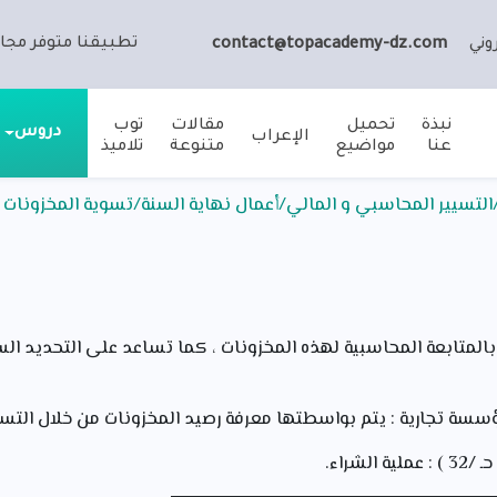
تطبيقنا متوفر مجان
وني
contact@topacademy-dz.com
نبذة
تحميل
مقالات
توب
دروس
الإعراب
عنا
مواضيع
متنوعة
تلاميذ
التسيير المحاسبي و المالي/أعمال نهاية السنة/تسوية المخزونات
 بالمتابعة المحاسبية لهذه المخزونات ، كما تساعد على التحديد ا
ؤسسة تجارية : يتم بواسطتها معرفة رصيد المخزونات من خلال الت