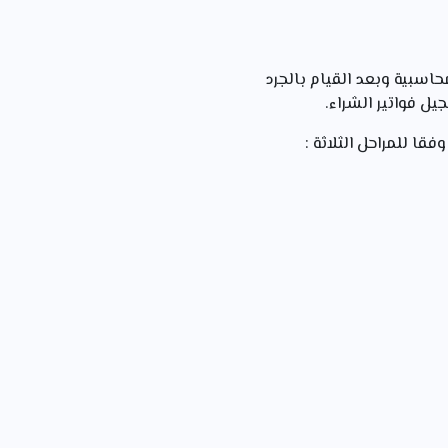
مخزون النهائي (مخ2) في نهاية الفترة المحاسبية وبعد القيام بالجرد
ا للمراحل الثلاثة :