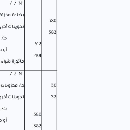
N / /
بضاعة مخزنة
380
تموينات أخرى
382
حـ/ الب
512
أو حـ/ مو
401
فاتورة شراء 
N / /
30
حـ/ مخزونات 
32
تموينات أخر
حـ/ بضاع
380
أو حـ/ تم
382