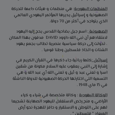
المنظمات اليهودية
: هي منظمات و هيئات داعمة للحركة
الصهيونية و إسرائيل يديرها المؤتمر اليهودي العالمي
الذي يتواجد في أكثر من 70 دولة.
الصهيونية
: اسم جبل بضاحية القدس يحج إليه اليهود
لاعتقادهم أن نبي الله داوود DAVID مدفون بهذا المكان
، تحولت إلى حركة سياسية عنصرية تطالب بجمع يهود
الشتات و اتخاذ فلسطين وطنا قوميا .
إسرائيل :
كلمة ربانية جاء ذكرها في القرآن الكريم في
إشارة إلى النبي يعقوب عليه السلام مكونة من شقين
اسرا و تعني عبد و ئيل و تعني الله أي عبد الله و هي
التسمية التي اختارتها الحركة الصهيونية للدولة الناشئة
في 15 ماي 1948 .
الوكالة اليهودية
: وكالة متخصصة في شراء و كراء
الأراضي و منح رخص الاستغلال لليهود الصهاينة تشجيعا
لهم على التوطن و الاستقرار و حافز للهجرة نحو أرض
الميعاد " فلسطين " .