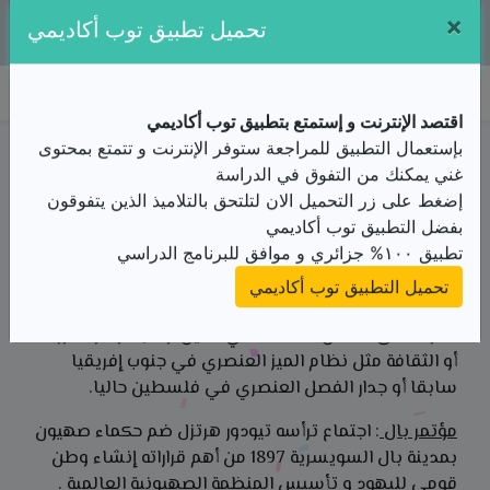
×
تطبيقنا متوفر مجانا على:
تحميل تطبيق توب أكاديمي
توب أكاديمي
اقتصد الإنترنت و إستمتع بتطبيق توب أكاديمي
ملخص الدرس / الثالثة ثانوي/تاريخ و جغرافيا/تطور العالم
بإستعمال التطبيق للمراجعة ستوفر الإنترنت و تتمتع بمحتوى
الثالت 1945م و1989م/المفاهيم، الشخصيات، والأحداث
غني يمكنك من التفوق في الدراسة
الملخص
إضغط على زر التحميل الان لتلتحق بالتلاميذ الذين يتفوقون
من الأستاذ(ة) زغبة عبد المالك
بفضل التطبيق توب أكاديمي
تطبيق ١٠٠% جزائري و موافق للبرنامج الدراسي
المفاهيم
تحميل التطبيق توب أكاديمي
التمييز العنصري
: هي فصل جماعة من البشر بالقانون أو
العرف على أساس الاختلاف في الدين أو البشرة أو الثروة
أو الثقافة مثل نظام الميز العنصري في جنوب إفريقيا
سابقا أو جدار الفصل العنصري في فلسطين حاليا.
مؤتمر بال
: اجتماع ترأسه تيودور هرتزل ضم حكماء صهيون
بمدينة بال السويسرية 1897 من أهم قراراته إنشاء وطن
قومي لليهود و تأسيس المنظمة الصهيونية العالمية .