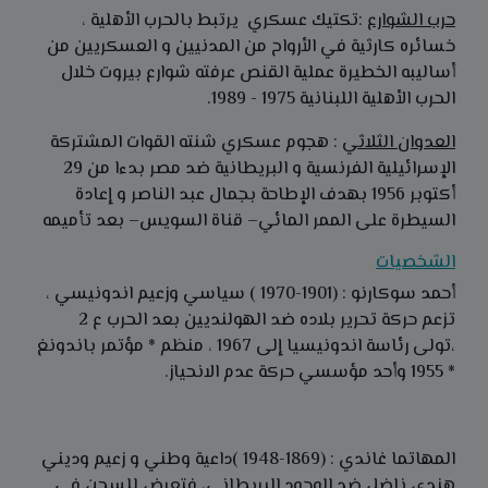
حرب الشوارع
:تكتيك عسكري يرتبط بالحرب الأهلية ،
خسائره كارثية في الأرواح من المدنيين و العسكريين من
أساليبه الخطيرة عملية القنص عرفته شوارع بيروت خلال
الحرب الأهلية اللبنانية 1975 - 1989.
العدوان الثلاثي
: هجوم عسكري شنته القوات المشتركة
الإسرائيلية الفرنسية و البريطانية ضد مصر بدءا من 29
أكتوبر 1956 بهدف الإطاحة بجمال عبد الناصر و إعادة
السيطرة على الممر المائي– قناة السويس– بعد تأميمه
الشخصيات
أحمد سوكارنو : (1901-1970 ) سياسي وزعيم اندونيسي ،
تزعم حركة تحرير بلاده ضد الهولنديين بعد الحرب ع 2
،تولى رئاسة اندونيسيا إلى 1967 ، منظم * مؤتمر باندونغ
* 1955 وأحد مؤسسي حركة عدم الانحياز.
المهاتما غاندي : (1869-1948 )داعية وطني و زعيم وديني
هندي ناضل ضد الوجود البريطاني، فتعرض للسجن في