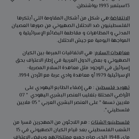
13سبتمبر 1993 بواشنطن.
الانتفاضة
:هي شكل من أشكال المقاومة التي أبتكرها
الفلسطينيون ضد الاحتلال الصهيوني من صورها العصيان
المدني و المظاهرات و مقاطعة البضائع الإسرائيلية و
المواجهة اليومية مع جيش الاحتلال.
معاهدات السلام
: هي الاتفاقيات المبرمة بين الكيان
الصهيوني و بعض الدول العربية في إطار الاعتراف بحق
إسرائيل في الوجود مثل معاهدة السلام المصرية-
الإسرائيلية 1979 أو معاهدة وادي عربة مع الأردن 1994.
تهويد فلسطين
: هي إضفاء الطابع اليهودي على
الأراضي المحتلة بتغليب العنصر البشري اليهودي " 07
ملايين نسمة " على العنصر البشري العربي " 05 ملايين
فلسطيني ".
فلسطينيو الشتات
: هم اللاجئون من المهجرين قسرا من
الشعب الفلسطيني بعد قيام الكيان الصهيوني في 15
ماي 1948 الذي صادر جميع ممتلكاتهم ويرفض الاعتراف