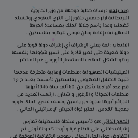
وعد بلفور
: رسالة خطية موجهة من وزير الخارجية
البريطانية آرثر جيمس بلفور إلى الثري اليهودي روتشيلد
تضمنت وعدا باسم جلالة الملك بمساعدة الحركة
الصهيونية بإقامة وطن قومي لليهود بفلسطين .
الانتداب
: لغة يعني الإشراف أي إشراف دولة قوية على
دولة ضعيفة حتى تصير قادرة على تسير شؤونها بنفسها
و هو الشكل المهذب للاستعمار الأوروبي غير المباشر.
الميليشيات الصهيونية
:منظمات إرهابية متطرفة هدفها
تثبيت الاحتلال الصهيوني بفلسطين تأسست بعـــد ح ع 1
قدر عدد أفرادها بأكثر من 60 ألف سنة 1946 أبرزها
منظمات الهجانا و الأرغون و شتارن ، ارتكبت العديد من
الجرائم أبرزها مجزرة دير ياسين ونسف فندق الملك داوود
بمدينة القدس ، تعتبر نواة الجيش الإسرائيلي الحالي .
الحكم الذاتي
:هو تأسيس سلطة فلسطينية تمارس
إشراف داخلي على قطاع غزة و أريحا كمرحلة أولى ثم
التفاوض حول الحل النهائي بموجب الاتفاقية الموقعة في