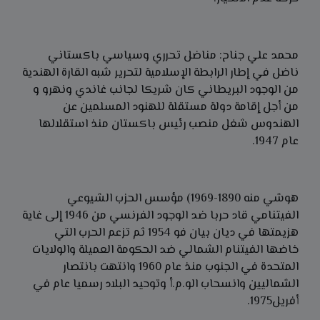
محمد علي جناح: مناضل تحرري وسياسي باكستاني
ناضل في إطار الرابطة الإسلامية لتحرير شبه القارة الهندية
من الوجود البريطاني كان شريكا لجانب غاندي ونهرو و
من أجل إقامة دولة مستقلة للهنود المسلمين عن
الهندوس شغل منصب رئيس باكستان منذ استقلالها
عام 1947.
هوشي منه 1890-1969) مؤسس الحزب الشيوعي
الفيتنامي قاد حربا ضد الوجود الفرنسي من 1946 إلى غاية
هزيمتها في ديان بيان فو 1954 ثم تزعم الحرب التي
خاضها الفيتنام الشمالي ضد الحكومة العميلة والولايات
المتحدة في الجنوب منذ عام 1960 وانتهت بانتصار
الشماليين وانسحاب الو.م.أ وتوحيد البلاد رسميا عام في
أفريل1975.