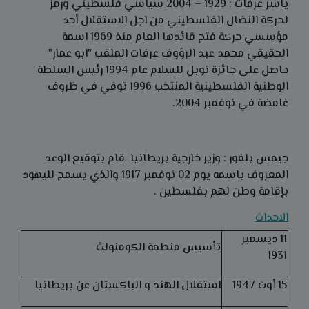
ياسر عرفات : 1929 – 2004 سياسي فلسطيني ورمز
لحركة النضال الفلسطيني من اجل الاستقلال أحد
مؤسسي حركة فتح قائدها العام منذ 1969 اسمة
الحقيقي محمد عبد الرؤوف عرفات الملقب "ابو عمار"
حاصل على جائزة نوبل للسلام عام 1994 رئيس السلطة
الوطنية الفلسطينية المنتخب 1996 توفي في ظروف
غامضة في نوفمبر 2004.
جيمس بلفور : وزير خارجية بريطانيا ،قام بتوقيع الوعد
المعروف باسمه يوم 02 نوفمبر 1917 والذي يسمح لليهود
بإقامة وطن لهم بفلسطين .
الاحداث
11 ديسمبر
تأسيس منظمة الكومنولث
1931
15 أوت 1947
استقلال الهند و الباكستان عن بريطانيا