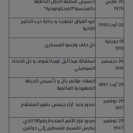
20 مارس
تأسيس منظمة الدول الناطقة
1970
بالفرنسية*الفرنكوفونية*
غزو العراق للكويت و بداية حرب الخليج
02 أوت 1990
الثانية
01 جويلية
حل حلف وارسو العسكري
1991
26 ديسمبر
استقالة ميخائيل غورباتشوف و حل الاتحاد
1991
السوفيتي
انعقاد مؤتمر بال و تأسيس الحركة
29 أوت 1897
الصهيونية العالمية
20 نوفمبر
صدور وعد آرثر جيمس بلفور المشئوم
1917
29 نوفمبر
صدور قرار الأمم المتحدة رقم181 الذي
1947
يكرس تقسيم فلسطين إلى دولتين.