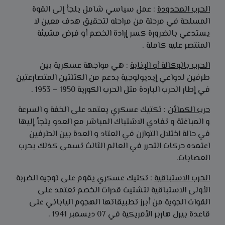
الحرب المحدودة
: عمل سياسي شامل يلجأ إلى القوة
المسلحة في مرحلة من مراحله لتحقيق هدف معين لا
يستدعي بالضرورة كسر إرادة الخصم أو فرض مشيئة
المنتصر عليه كاملة .
الحرب بالوكالة أو الإنابة
: هي مواجهة عسكرية بين
طرفين لدواعي إيديولوجية بدعم من الكتلتين المتصارعتين
في إطار الحرب الباردة مثل الحرب الكورية 1950 – 1953 .
حرب الكمائن
: تكتيك عسكري يعتمد على الخفة و السرعة
و المباغتة و تفادي الاشتباك المباشر مع العدو يلجأ إليها
في حالة اختلال التوازن في العتاد و العدة بين الطرفين
اعتمده حركات التحرر في العالم الثالث تسمى كذلك بحرب
العصابات.
الحرب الاستباقية
: تكتيك عسكري يقوم على توجيه الضربة
الأولى الاستباقية لتشتيت قدرات الخصم تعتمد على
القوات الجوية من أبرز تطبيقاتها الهجوم الياباني على
قاعدة بيرل هاربر الأمريكية في 07 ديسمبر 1941 .