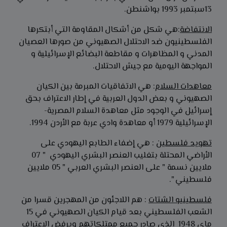
13سبتمبر 1993 بواشنطن.
الانتفاضة
:هي شكل من أشكال المقاومة التي أبتكرها
الفلسطينيون ضد الاحتلال الصهيوني من صورها العصيان
المدني و المظاهرات و مقاطعة البضائع الإسرائيلية و
المواجهة اليومية مع جيش الاحتلال.
معاهدات السلام
: هي الاتفاقيات المبرمة بين الكيان
الصهيوني و بعض الدول العربية في إطار الاعتراف بحق
إسرائيل في الوجود مثل معاهدة السلام المصرية-
الإسرائيلية 1979 أو معاهدة وادي عربة مع الأردن 1994.
تهويد فلسطين
: هي إضفاء الطابع اليهودي على
الأراضي المحتلة بتغليب العنصر البشري اليهودي " 07
ملايين نسمة " على العنصر البشري العربي " 05 ملايين
فلسطيني ".
فلسطينيو الشتات
: هم اللاجئون من المهجرين قسرا من
الشعب الفلسطيني بعد قيام الكيان الصهيوني في 15
ماي 1948 الذي صادر جميع ممتلكاتهم ويرفض الاعتراف