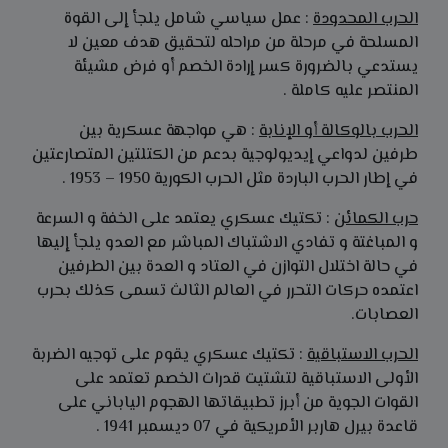
الحرب المحدودة
: عمل سياسي شامل يلجأ إلى القوة
المسلحة في مرحلة من مراحله لتحقيق هدف معين لا
يستدعي بالضرورة كسر إرادة الخصم أو فرض مشيئة
المنتصر عليه كاملة .
الحرب بالوكالة أو الإنابة
: هي مواجهة عسكرية بين
طرفين لدواعي إيديولوجية بدعم من الكتلتين المتصارعتين
في إطار الحرب الباردة مثل الحرب الكورية 1950 – 1953 .
حرب الكمائن
: تكتيك عسكري يعتمد على الخفة و السرعة
و المباغتة و تفادي الاشتباك المباشر مع العدو يلجأ إليها
في حالة اختلال التوازن في العتاد و العدة بين الطرفين
اعتمده حركات التحرر في العالم الثالث تسمى كذلك بحرب
العصابات.
الحرب الاستباقية
: تكتيك عسكري يقوم على توجيه الضربة
الأولى الاستباقية لتشتيت قدرات الخصم تعتمد على
القوات الجوية من أبرز تطبيقاتها الهجوم الياباني على
قاعدة بيرل هاربر الأمريكية في 07 ديسمبر 1941 .