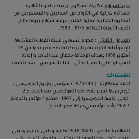
حرب الشوارع
:تكتيك عسكري يرتبط بالحرب الأهلية ،
خسائره كارثية في الأرواح من المدنيين و العسكريين من
أساليبه الخطيرة عملية القنص عرفته شوارع بيروت خلال
الحرب الأهلية اللبنانية 1975 - 1989.
العدوان الثلاثي
: هجوم عسكري شنته القوات المشتركة
الإسرائيلية الفرنسية و البريطانية ضد مصر بدءا من 29
أكتوبر 1956 بهدف الإطاحة بجمال عبد الناصر و إعادة
السيطرة على الممر المائي– قناة السويس– بعد تأميمه
الشخصيات
أحمد سوكارنو : (1901-1970 ) سياسي وزعيم اندونيسي ،
تزعم حركة تحرير بلاده ضد الهولنديين بعد الحرب ع 2
،تولى رئاسة اندونيسيا إلى 1967 ، منظم * مؤتمر باندونغ
* 1955 وأحد مؤسسي حركة عدم الانحياز.
المهاتما غاندي : (1869-1948 )داعية وطني و زعيم وديني
هندي ناضل ضد الوجود البريطاني، فتعرض للسجن في