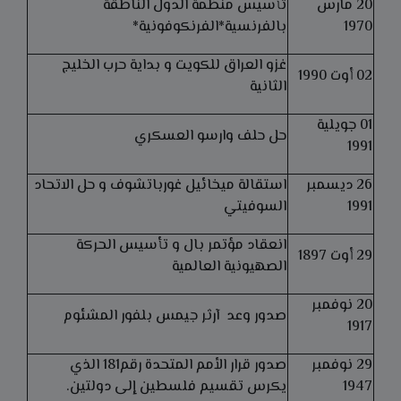
20 مارس
تأسيس منظمة الدول الناطقة
1970
بالفرنسية*الفرنكوفونية*
غزو العراق للكويت و بداية حرب الخليج
02 أوت 1990
الثانية
01 جويلية
حل حلف وارسو العسكري
1991
26 ديسمبر
استقالة ميخائيل غورباتشوف و حل الاتحاد
1991
السوفيتي
انعقاد مؤتمر بال و تأسيس الحركة
29 أوت 1897
الصهيونية العالمية
20 نوفمبر
صدور وعد آرثر جيمس بلفور المشئوم
1917
29 نوفمبر
صدور قرار الأمم المتحدة رقم181 الذي
1947
يكرس تقسيم فلسطين إلى دولتين.