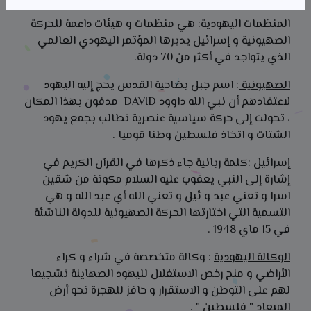
المنظمات اليهودية
: هي منظمات و هيئات داعمة للحركة
الصهيونية و إسرائيل يديرها المؤتمر اليهودي العالمي
الذي يتواجد في أكثر من 70 دولة.
الصهيونية
: اسم جبل بضاحية القدس يحج إليه اليهود
لاعتقادهم أن نبي الله داوود DAVID مدفون بهذا المكان
، تحولت إلى حركة سياسية عنصرية تطالب بجمع يهود
الشتات و اتخاذ فلسطين وطنا قوميا .
إسرائيل :
كلمة ربانية جاء ذكرها في القرآن الكريم في
إشارة إلى النبي يعقوب عليه السلام مكونة من شقين
اسرا و تعني عبد و ئيل و تعني الله أي عبد الله و هي
التسمية التي اختارتها الحركة الصهيونية للدولة الناشئة
في 15 ماي 1948 .
الوكالة اليهودية
: وكالة متخصصة في شراء و كراء
الأراضي و منح رخص الاستغلال لليهود الصهاينة تشجيعا
لهم على التوطن و الاستقرار و حافز للهجرة نحو أرض
الميعاد " فلسطين " .