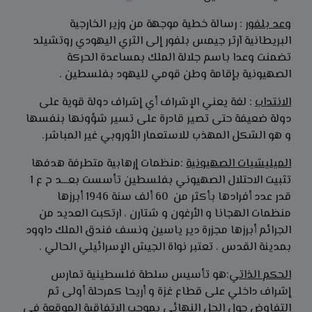
وعد بلفور
: رسالة خطية موجهة من وزير الخارجية
البريطانية آرثر جيمس بلفور إلى الثري اليهودي روتشيلد
تضمنت وعدا باسم جلالة الملك بمساعدة الحركة
الصهيونية بإقامة وطن قومي لليهود بفلسطين .
الانتداب
: لغة يعني الإشراف أي إشراف دولة قوية على
دولة ضعيفة حتى تصير قادرة على تسير شؤونها بنفسها
و هو الشكل المهذب للاستعمار الأوروبي غير المباشر.
الميليشيات الصهيونية
:منظمات إرهابية متطرفة هدفها
تثبيت الاحتلال الصهيوني بفلسطين تأسست بعـــد ح ع 1
قدر عدد أفرادها بأكثر من 60 ألف سنة 1946 أبرزها
منظمات الهجانا و الأرغون و شتارن ، ارتكبت العديد من
الجرائم أبرزها مجزرة دير ياسين ونسف فندق الملك داوود
بمدينة القدس ، تعتبر نواة الجيش الإسرائيلي الحالي .
الحكم الذاتي
:هو تأسيس سلطة فلسطينية تمارس
إشراف داخلي على قطاع غزة و أريحا كمرحلة أولى ثم
التفاوض حول الحل النهائي بموجب الاتفاقية الموقعة في