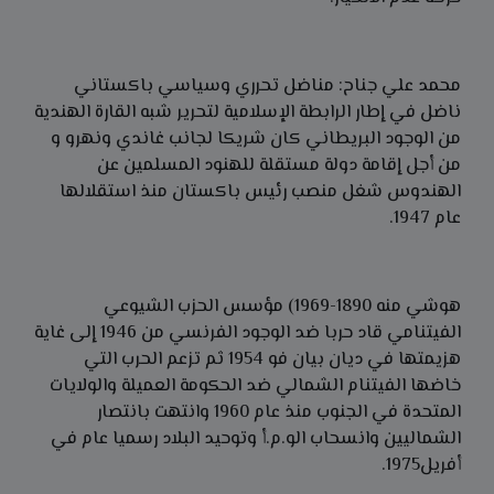
محمد علي جناح: مناضل تحرري وسياسي باكستاني
ناضل في إطار الرابطة الإسلامية لتحرير شبه القارة الهندية
من الوجود البريطاني كان شريكا لجانب غاندي ونهرو و
من أجل إقامة دولة مستقلة للهنود المسلمين عن
الهندوس شغل منصب رئيس باكستان منذ استقلالها
عام 1947.
هوشي منه 1890-1969) مؤسس الحزب الشيوعي
الفيتنامي قاد حربا ضد الوجود الفرنسي من 1946 إلى غاية
هزيمتها في ديان بيان فو 1954 ثم تزعم الحرب التي
خاضها الفيتنام الشمالي ضد الحكومة العميلة والولايات
المتحدة في الجنوب منذ عام 1960 وانتهت بانتصار
الشماليين وانسحاب الو.م.أ وتوحيد البلاد رسميا عام في
أفريل1975.