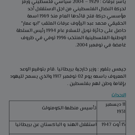
ياسر عرفات : 1929 – 2004 سياسي فلسطيني ورمز
لحركة النضال الفلسطيني من اجل الاستقلال أحد
مؤسسي حركة فتح قائدها العام منذ 1969 اسمة
الحقيقي محمد عبد الرؤوف عرفات الملقب "ابو عمار"
حاصل على جائزة نوبل للسلام عام 1994 رئيس السلطة
الوطنية الفلسطينية المنتخب 1996 توفي في ظروف
غامضة في نوفمبر 2004.
جيمس بلفور : وزير خارجية بريطانيا ،قام بتوقيع الوعد
المعروف باسمه يوم 02 نوفمبر 1917 والذي يسمح لليهود
بإقامة وطن لهم بفلسطين .
الاحداث
11 ديسمبر
تأسيس منظمة الكومنولث
1931
15 أوت 1947
استقلال الهند و الباكستان عن بريطانيا