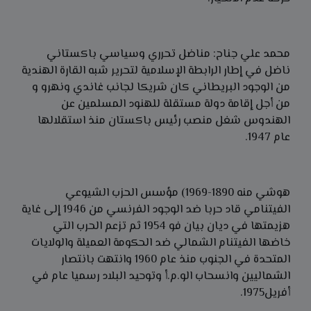
محمد علي جناح: مناضل تحرري وسياسي باكستاني
ناضل في إطار الرابطة الإسلامية لتحرير شبه القارة الهندية
من الوجود البريطاني كان شريكا لجانب غاندي ونهرو و
من أجل إقامة دولة مستقلة للهنود المسلمين عن
الهندوس شغل منصب رئيس باكستان منذ استقلالها
عام 1947.
هوشي منه 1890-1969) مؤسس الحزب الشيوعي
الفيتنامي قاد حربا ضد الوجود الفرنسي من 1946 إلى غاية
هزيمتها في ديان بيان فو 1954 ثم تزعم الحرب التي
خاضها الفيتنام الشمالي ضد الحكومة العميلة والولايات
المتحدة في الجنوب منذ عام 1960 وانتهت بانتصار
الشماليين وانسحاب الو.م.أ وتوحيد البلاد رسميا عام في
أفريل1975.