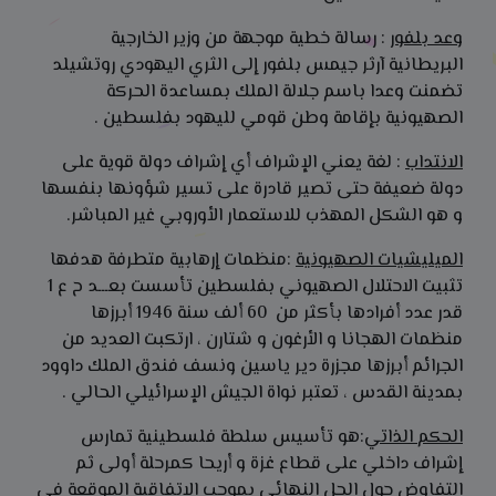
وعد بلفور
: رسالة خطية موجهة من وزير الخارجية
البريطانية آرثر جيمس بلفور إلى الثري اليهودي روتشيلد
تضمنت وعدا باسم جلالة الملك بمساعدة الحركة
الصهيونية بإقامة وطن قومي لليهود بفلسطين .
الانتداب
: لغة يعني الإشراف أي إشراف دولة قوية على
دولة ضعيفة حتى تصير قادرة على تسير شؤونها بنفسها
و هو الشكل المهذب للاستعمار الأوروبي غير المباشر.
الميليشيات الصهيونية
:منظمات إرهابية متطرفة هدفها
تثبيت الاحتلال الصهيوني بفلسطين تأسست بعـــد ح ع 1
قدر عدد أفرادها بأكثر من 60 ألف سنة 1946 أبرزها
منظمات الهجانا و الأرغون و شتارن ، ارتكبت العديد من
الجرائم أبرزها مجزرة دير ياسين ونسف فندق الملك داوود
بمدينة القدس ، تعتبر نواة الجيش الإسرائيلي الحالي .
الحكم الذاتي
:هو تأسيس سلطة فلسطينية تمارس
إشراف داخلي على قطاع غزة و أريحا كمرحلة أولى ثم
التفاوض حول الحل النهائي بموجب الاتفاقية الموقعة في