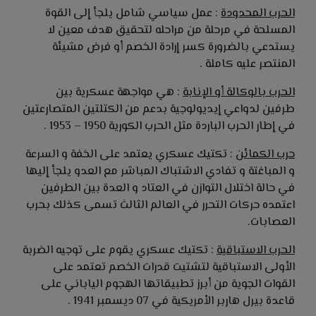
الحرب المحدودة
: عمل سياسي شامل يلجأ إلى القوة
المسلحة في مرحلة من مراحله لتحقيق هدف معين لا
يستدعي بالضرورة كسر إرادة الخصم أو فرض مشيئة
المنتصر عليه كاملة .
الحرب بالوكالة أو الإنابة
: هي مواجهة عسكرية بين
طرفين لدواعي إيديولوجية بدعم من الكتلتين المتصارعتين
في إطار الحرب الباردة مثل الحرب الكورية 1950 – 1953 .
حرب الكمائن
: تكتيك عسكري يعتمد على الخفة و السرعة
و المباغتة و تفادي الاشتباك المباشر مع العدو يلجأ إليها
في حالة اختلال التوازن في العتاد و العدة بين الطرفين
اعتمده حركات التحرر في العالم الثالث تسمى كذلك بحرب
العصابات.
الحرب الاستباقية
: تكتيك عسكري يقوم على توجيه الضربة
الأولى الاستباقية لتشتيت قدرات الخصم تعتمد على
القوات الجوية من أبرز تطبيقاتها الهجوم الياباني على
قاعدة بيرل هاربر الأمريكية في 07 ديسمبر 1941 .