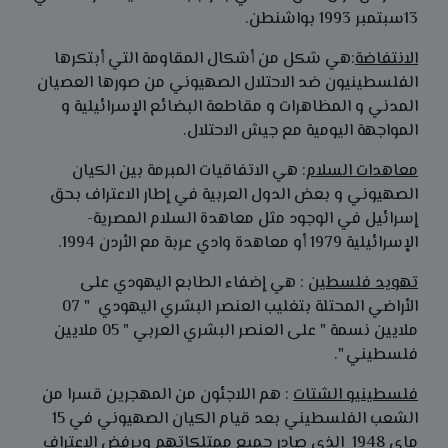
13سبتمبر 1993 بواشنطن.
الانتفاضة
:هي شكل من أشكال المقاومة التي أبتكرها
الفلسطينيون ضد الاحتلال الصهيوني من صورها العصيان
المدني و المظاهرات و مقاطعة البضائع الإسرائيلية و
المواجهة اليومية مع جيش الاحتلال.
معاهدات السلام
: هي الاتفاقيات المبرمة بين الكيان
الصهيوني و بعض الدول العربية في إطار الاعتراف بحق
إسرائيل في الوجود مثل معاهدة السلام المصرية-
الإسرائيلية 1979 أو معاهدة وادي عربة مع الأردن 1994.
تهويد فلسطين
: هي إضفاء الطابع اليهودي على
الأراضي المحتلة بتغليب العنصر البشري اليهودي " 07
ملايين نسمة " على العنصر البشري العربي " 05 ملايين
فلسطيني ".
فلسطينيو الشتات
: هم اللاجئون من المهجرين قسرا من
الشعب الفلسطيني بعد قيام الكيان الصهيوني في 15
ماي 1948 الذي صادر جميع ممتلكاتهم ويرفض الاعتراف