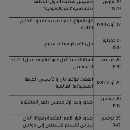
20 مارس
تأسيس منظمة الدول الناطقة
1970
بالفرنسية*الفرنكوفونية*
غزو العراق للكويت و بداية حرب الخليج
02 أوت 1990
الثانية
01 جويلية
حل حلف وارسو العسكري
1991
26 ديسمبر
استقالة ميخائيل غورباتشوف و حل الاتحاد
1991
السوفيتي
انعقاد مؤتمر بال و تأسيس الحركة
29 أوت 1897
الصهيونية العالمية
20 نوفمبر
صدور وعد آرثر جيمس بلفور المشئوم
1917
29 نوفمبر
صدور قرار الأمم المتحدة رقم181 الذي
1947
يكرس تقسيم فلسطين إلى دولتين.