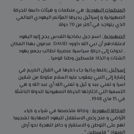
المنظمات اليهودية
: هي منظمات و هيئات داعمة للحركة
الصهيونية و إسرائيل يديرها المؤتمر اليهودي العالمي
الذي يتواجد في أكثر من 70 دولة.
الصهيونية
: اسم جبل بضاحية القدس يحج إليه اليهود
لاعتقادهم أن نبي الله داوود DAVID مدفون بهذا المكان
، تحولت إلى حركة سياسية عنصرية تطالب بجمع يهود
الشتات و اتخاذ فلسطين وطنا قوميا .
إسرائيل :
كلمة ربانية جاء ذكرها في القرآن الكريم في
إشارة إلى النبي يعقوب عليه السلام مكونة من شقين
اسرا و تعني عبد و ئيل و تعني الله أي عبد الله و هي
التسمية التي اختارتها الحركة الصهيونية للدولة الناشئة
في 15 ماي 1948 .
الوكالة اليهودية
: وكالة متخصصة في شراء و كراء
الأراضي و منح رخص الاستغلال لليهود الصهاينة تشجيعا
لهم على التوطن و الاستقرار و حافز للهجرة نحو أرض
الميعاد " فلسطين " .