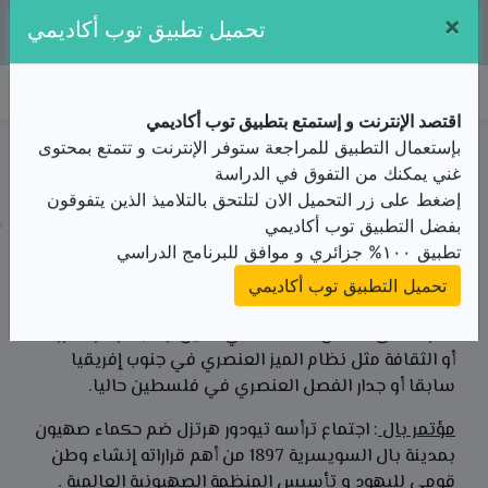
×
تطبيقنا متوفر مجانا على:
تحميل تطبيق توب أكاديمي
توب أكاديمي
اقتصد الإنترنت و إستمتع بتطبيق توب أكاديمي
ملخص الدرس / الثالثة ثانوي/تاريخ و جغرافيا/تطور العالم
بإستعمال التطبيق للمراجعة ستوفر الإنترنت و تتمتع بمحتوى
الثالت 1945م و1989م/المفاهيم، الشخصيات، والأحداث
غني يمكنك من التفوق في الدراسة
الملخص
إضغط على زر التحميل الان لتلتحق بالتلاميذ الذين يتفوقون
من الأستاذ(ة) زغبة عبد المالك
بفضل التطبيق توب أكاديمي
تطبيق ١٠٠% جزائري و موافق للبرنامج الدراسي
المفاهيم
تحميل التطبيق توب أكاديمي
التمييز العنصري
: هي فصل جماعة من البشر بالقانون أو
العرف على أساس الاختلاف في الدين أو البشرة أو الثروة
أو الثقافة مثل نظام الميز العنصري في جنوب إفريقيا
سابقا أو جدار الفصل العنصري في فلسطين حاليا.
مؤتمر بال
: اجتماع ترأسه تيودور هرتزل ضم حكماء صهيون
بمدينة بال السويسرية 1897 من أهم قراراته إنشاء وطن
قومي لليهود و تأسيس المنظمة الصهيونية العالمية .