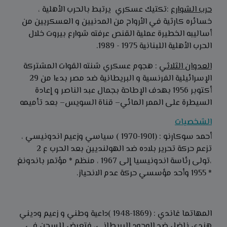
حرب الشوارع
:تكتيك عسكري يرتبط بالحرب الأهلية ،
خسائره كارثية في الأرواح من المدنيين و العسكريين من
أساليبه الخطيرة عملية القنص عرفته شوارع بيروت خلال
الحرب الأهلية اللبنانية 1975 - 1989.
العدوان الثلاثي
: هجوم عسكري شنته القوات المشتركة
الإسرائيلية الفرنسية و البريطانية ضد مصر بدءا من 29
أكتوبر 1956 بهدف الإطاحة بجمال عبد الناصر و إعادة
السيطرة على الممر المائي– قناة السويس– بعد تأميمه
الشخصيات
أحمد سوكارنو : (1901-1970 ) سياسي وزعيم اندونيسي ،
تزعم حركة تحرير بلاده ضد الهولنديين بعد الحرب ع 2
،تولى رئاسة اندونيسيا إلى 1967 ، منظم * مؤتمر باندونغ
* 1955 وأحد مؤسسي حركة عدم الانحياز.
المهاتما غاندي : (1869-1948 )داعية وطني و زعيم وديني
هندي ناضل ضد الوجود البريطاني، فتعرض للسجن في