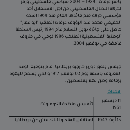
ياسر عرفات : 1929 – 2004 سياسي فلسطيني ورمز
لحركة النضال الفلسطيني من اجل الاستقلال أحد
مؤسسي حركة فتح قائدها العام منذ 1969 اسمة
الحقيقي محمد عبد الرؤوف عرفات الملقب "ابو عمار"
حاصل على جائزة نوبل للسلام عام 1994 رئيس السلطة
الوطنية الفلسطينية المنتخب 1996 توفي في ظروف
غامضة في نوفمبر 2004.
جيمس بلفور : وزير خارجية بريطانيا ،قام بتوقيع الوعد
المعروف باسمه يوم 02 نوفمبر 1917 والذي يسمح لليهود
بإقامة وطن لهم بفلسطين .
الاحداث
11 ديسمبر
تأسيس منظمة الكومنولث
1931
15 أوت 1947
استقلال الهند و الباكستان عن بريطانيا