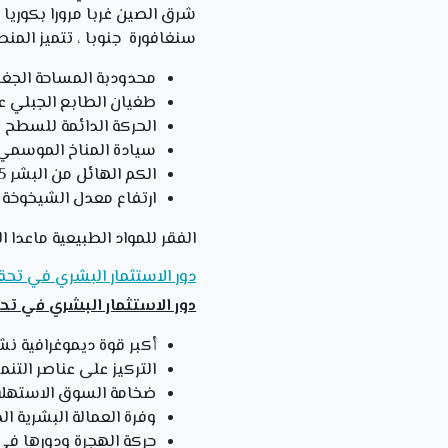
شرق الصين غربا مرورا بكوريا 
سنغافورة جنوبا ، تتميز المن
محدودبة المساحة الجغرافية ( أق
طغيان الطابع الجبلي على السطح ( 80%
الحركة الدائمة للسطح ب
سيادة المناخ الموسمي
الكم الهائل من البشر 1.5 مليار نسمة تقريبا (ربع سكان الأرض).
ارتفاع معدل الشيخوخة
الفقر للمواد الطبيعية ماعدا ا
دور الاستثمار البشري في تحق
دور الاستثمار البشري في ت
أكبر قوة ديموغرافية نش
التركيز على عناصر التنمي
ضخامة السوق الاستهلاكي
وفرة العمالة البشرية ال
حركة الهجرة ودورها في