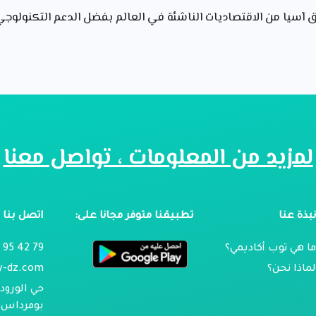
سيا من الاقتصاديات الناشئة في العالم بفضل الدعم التكنولوجي ال
لمزيد من المعلومات ، تواصل معنا
بذة عنا
تطبيقنا متوفر مجانا على:
اتصل بنا
ا هي توب أكاديمي؟
79 42 95 024
ماذا نحن؟
y-dz.com
حي الورود 
بومرداس ، 