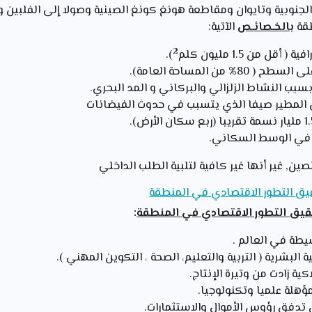
الجنوبية وتايوان ومقاطعة هونغ كونغ الصينية وصولا إلى الفلبين و 
طقة
بالخـصائـص
الآتية:
2
ل من 1.5 مليون كلم
).
 من المساحة العامة).
سبب النشاط الزلزالي والبركاني و المد البحري.
 المطير صيفا الذي يتسبب في حدوث الفيضانات
 في الوسط السكاني.
لصين, غير أنها غير كافية لتلبية الطلب الداخلي
يق التطور الاقتصادي في المنطقة
حقيق التطور الاقتصادي في المنطقة
:
يطة في العالم .
ة البشرية ( التربية والتعليم، الصحة ، التكوين المهني ).
ة زادت من وتيرة الإنتاج.
مؤهلة علميا وتكنولوجيا.
 تدفق رؤوس الأموال والاستثمارات.