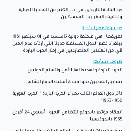
دور القادة التاريخين في حل الكثير من القضايا الدولية
وتخفيف التوتر بين المعسكرين.
دور حركة عدم الانحياز
تعريفها
: هي منظمة دولية تأسست في 01 سبتمبر 1961
ببلغراد تَضم الدول المستقلة حديثا التي أرتأت عدم الميل
لأي من الكتلتين المتصارعتين في إطار الحرب الباردة
ظروف نشأتها
الحرب الباردة وتهديداتها للأمن والسلم الدوليين.
تسابق القطبين نحو امتلاك أسلحة الدمار الشامل.
تأثر دول العالم الثالث بصراع الحرب الباردة " الحرب الكورية
1950-1953"
انعقاد مؤتمر باندونغ للتضامن الأفرو - أسيوي 24 أفريل
1955 باندونيسيا.