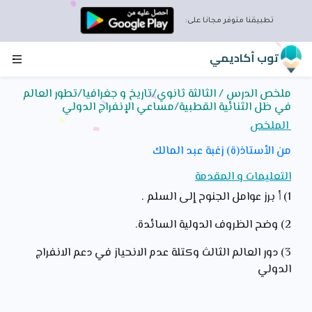
×
تحميل تطبيق توب أكاديمي
تطبيقنا متوفر مجانا على:
توب أكاديمي
اقتصد الإنترنت و إستمتع بتطبيق توب أكاديمي
بإستعمال التطبيق للمراجعة ستوفر الإنترنت و تتمتع بمحتوى
ملخص الدرس / الثالثة ثانوي/تاريخ و جغرافيا/تطور العالم
غني يمكنك من التفوق في الدراسة
في ظل الثنائية القطبية/مساعي الإنفراج الدولي
إضغط على زر التحميل الان لتلتحق بالتلاميذ الذين يتفوقون
الملخص
بفضل التطبيق توب أكاديمي
تطبيق ١٠٠% جزائري و موافق للبرنامج الدراسي
من الأستاذ(ة) زغبة عبد المالك
تحميل التطبيق توب أكاديمي
التعليمات و المقدمة
1) أ برز عوامل الجنوح إلى السلم .
2) وضح الظروف الدولية السائدة.
3) دور العالم الثالث وكتلة عدم الانحياز في دعم الانفراج
الدولي