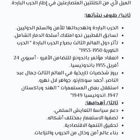
الميل لأي من الكتلتين المتصارعتين في إطار الحرب الباردة.
ثانيا/ ظروف نشأتها
:
الحرب الباردة وتهديداتها للأمن والسلم الدوليين.
تسابق القطبين نحو امتلاك أسلحة الدمار الشامل.
تأثر دول العالم الثالث بصراع الحرب الباردة " الحرب
الكورية 1950-1953"
انعقاد مؤتمر باندونغ للتضامن الأفرو - أسيوي 24
أفريل 1955 باندونيسيا.
بروز شخصيات تاريخية في العالم الثالث جمال عبد
الناصر، أحمد سوكارنو، جواهر لال نهرو.
استقلال بعض المستعمرات " الهند وباكستان
1947، اندونيسيا 1949"
ثالثا/ أهدافها:
دعم سياسة التعايش السلمي.
تصفية الاستعمار بمختلف أشكاله.
تحقيق التنمية الاقتصادية.
بناء عالم أمن وخال من الحروب والنزاعات.