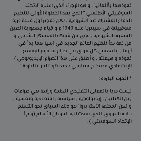
نفوذهما بأألمانيا . و هو الإجراء الذي اعنبره الاتحلد
السوفييتي الأطلسي " الذي يعد الخطوة الأولى لتنظيم
الدفاع المشترك ضد الشيوعية . لكن تفجير أول قنبلة ذرية
سوفييتية في سيبيريا سنه 1949 م و قيام جمهورية الصين
الشعبية الشيوعية , قوى من شوكة المعسكر الشرقي و
من ثمة بدأ تنظيم العالم الجديد في آسيا كما بدأ في
أروبا , و انغمس كل فريق في صراع محموم لتوسيع
نفوذه و هيمنته . و أطلق على هذا الصراع الإيديولوجي /
الإقتصادي مصطلح سياسي جديد هو "الحرب الباردة "
* الحرب الباردة :
ليست حربا بالمعنى التقليدي للكلمة و إنما هي صراعات
بين الكتلتين , إيدبولوجية , سياسية , اقتصادية ونفسية ,
و لكن المظهر الأكثر بروزا هو ذلك السباق نحو التسلح ,
خاصة النووي الذي سعت اليه القوتان الأعظم (و.م.أ -
الإتحاد السوفييتي ) .