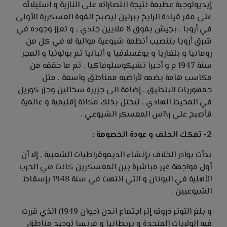
إيديولوجية عظيمة نتيجة انتصاراته على النازية و استيلائه
على مقر قيادة الرايخ ببرلين ليصبح القوة العسكرية الأولى
في أروبا . بجيش بفوق 8 ملايين جندي , و تعزز وجوده في
شرق أروبا بتنصيب أنظمة شيوعية موالية له في كل من
رومانيا و بلغاريا و يوغسلافيا و ألبانيا ثم بولونيا و المجر
سنة 1947 م و أخيرا تشيكوسلوفاكيا . ثم ما حققه من
مكاسب هامة بضمه لأراضيه ممناطق واسعة . مثل
جمهوريات البلطيق , إضافة الى جزيرة سخالين وجزر كوريل
في المحيط الهادي . ليحتل بذلك مكانة إقليمية و عالمية
فأصبح على ر\اس المعسكر الشيوعي .
2- تفكك الحلف و عودة الخصومة :
بدأت بوادر الخلاف بإنشاء الديموقراطيات الشعبية , إلا أن
أول مواجهة غير مباشرة بين المعسكرين كانت هي الحرب
الأهلية في اليونان و التي انتهت في سنة 1948 بإسقاط
الشيوعيين .
و بلغ التوتر ذروته إثر اجتماع اندن (جوان 1949) الذي قررت
فيه الولايات المتحدة و بريطانيا و فرنسا توحيد مناطق