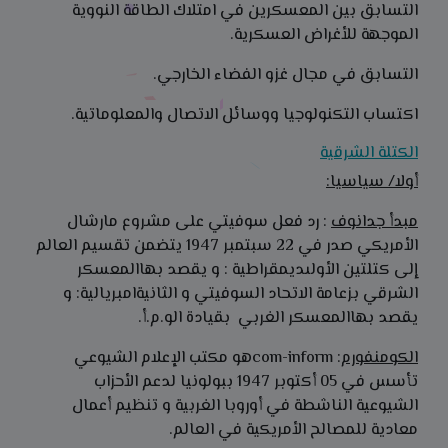
التسابق بين المعسكرين في امتلاك الطاقة النووية
الموجهة للأغراض العسكرية.
التسابق في مجال غزو الفضاء الخارجي.
اكتساب التكنولوجيا ووسائل الاتصال والمعلوماتية.
الكتلة الشرقية
أولا/ سياسيا:
مبدأ جدانوف
: رد فعل سوفيتي على مشروع مارشال
الأمريكي صدر في 22 سبتمبر 1947 يتضمن تقسيم العالم
إلى كتلتين الأولىديمقراطية : و يقصد بهاالمعسكر
الشرقي بزعامة الاتحاد السوفيتي و الثانيةامبريالية: و
يقصد بهاالمعسكر الغربي بقيادة الو.م.أ.
الكومنفورم
: com-informهو مكتب الإعلام الشيوعي
تأسس في 05 أكتوبر 1947 ببولونيا لدعم الأحزاب
الشيوعية الناشطة في أوروبا الغربية و تنظيم أعمال
معادية للمصالح الأمريكية في العالم.