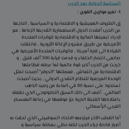
السياسة الدولية بعد الحرب
1- تغير موازين القوى :
إن الطروف المعيشية و الاقتصادية و السياسية , الناجمة
عن الحرب أفقدت الدول الاستعمارية القديمة الزعامة , مع
ازدياد تبعيتها المالية و الاقتصادية للولايات المتحدة
الأمريكية عن طريق مشروع الإغاثة الأروبية , فانتقلت
القيادة الى قارة أمريكا , فالولايات المتحدة الأمريكية هي
صانعى انتصار الحلفاء و قدمت قرابة 300 ألف قتيل . و
خرجت من الحرب أكبر قوة عالمية لما عرفته قطاعتها
الاقتصادية من انتعاش , فعملتها "الدولار" أصبحت تمثل
الوحدة المرجعية للنظام النقدي الدولي , بحيث أصبحت
تستحوذ على نسبة 80 قي الماءة من رصيد الذهب
العالمي . أضف الى ذلك السبق التكنولوجي الذي حققته
بامتلاكها القنبلة الذرية عزز موقعها في زعامة المعسكر
الغربي الرأسمالي .
أما القطب الآخر فيتزعمه الاتحاد السوفييتي الذي لحقت به
أضرار فادحة جراء الحرب لكنه حظي بمكتنة سياسية و