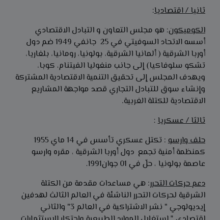
ثانيا / اقتصاديا
:
الكوميكون
: هو مجلس التعاون و التبادل الاقتصادي
أسسه الاتحاد السوفيتي في 25 جانفي 1949 ضم دول
أوربا الشرقية ( ألمانيا الشرقية، بولونيا، رومانيا، بلغاريا،
تشكو سلوفاكيا) إلى جانب منغوليا الفيتنام، كوبا،
ويهدف المجلس إلى تحقيق التنمية الاقتصادية المشتركة
وإنشاء سوق للتبادل التجاري قصد مواجهة المشاريع
الاقتصادية للكتلة الغربية.
ثالثا / عسكريا
:
حلف وارسو
: تكتل عسكري تأسس في 14 ماي 1955
كمنظمة أمنية تجمع دول أوربا الشرقية ، مقره وارسو
عاصمة بولونيا ، حلّ في 01 جوان1991.
دعم حركات التحرر
: هي مساعدات مقدمة من الكتلة
الشرقية لحركات التحرر الناشئة في العالم الثالث لهدفين
إيديولوجي " نشر الاشتراكية في العالم 3" والثاني
اقتصادي " استغلال الموارد الطبيعية واحتكار الاستثمارات