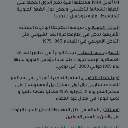
04 أفريل 1949 كمنظمة أمنية تظم الدول المطلة على
الضفة الشمالية للأطلسي وبعض دول الضفة الجنوبية
للمتوسط ، مقره بروكسل ببلجيكا.
التدخل العسكري
:
سياسة انتهجتها الولايات المتحدة
الأمريكية تدخل في إطارمحاصرة المد الشيوعي مثل
التدخل الأمريكي في الفيتنام 1963-1975.
التسابق نحو التسلح
:
نجحت الو م أ في تطوير القدرات
العسكرية الإستراتجية،إذ بلغ عدد الرؤوس النووية لديها
عام 1955 حوالي 2000 رأس نووي.
غزو الفضاء الخارجي
:
استمر التحدي الأمريكي في مجالغزو
الفضاء حتىتاريخ إنزال أول إنسان( نيل أرمسترونغ ) على
سطح القمر يوم 21 جويلية 1969 معطيا تفوقا علميا و
نوعيا للوم ا في مجال غزو الفضاء.
الاستنتاج:
العالم في ظل التهديداتالخطيرةللحرب الباردة
على الأمن و السلم الدوليين.
طبيعة العلاقة بين الكتلتين الشرقية والغربية