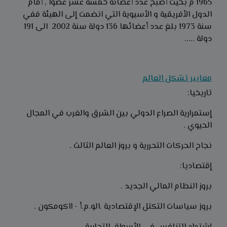
1965 م بحيث أصبح عدد أعضائه خمسة عشر عضوا , أمام
الدول الأفريقية و الأسيوية التي انضمت إلى الهيئة ففي
سنة 1973 بلغ عدد أعضائها 136 دولة سنة 2002 الى 191
دولة .....
معايير تشكل العالم
تاريخيا:
إستمرارية الصراع الدولي بين الشرق والغرب في المجال
الحيوي .
نجاح الحركات التحررية و بروز العالم الثالث .
إقتصاديا:
بروز النظام المالي الجديد .
بروز سياسات التكتل الإقتصادية .الو.م.أ - ااكومكون .