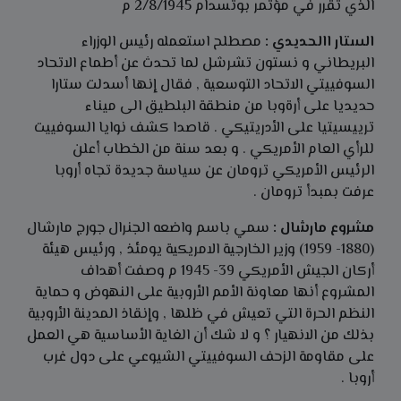
الذي تقرر في مؤتمر بوتسدام 2/8/1945 م
الستار االحديدي :
مصطلح استعمله رئيس الوزراء
البريطاني و نستون تشرشل لما تحدث عن أطماع الاتحاد
السوفييتي الاتحاد التوسعية , فقال إنها أسدلت ستارا
حديديا على أرةوبا من منطقة البلطيق الى ميناء
ترييسيتيا على الأدريتيكي . قاصدا كشف نوايا السوفييت
للرأي العام الأمريكي . و بعد سنة من الخطاب أعلن
الرئيس الأمريكي ترومان عن سياسة جديدة تجاه أروبا
عرفت بمبدأ ترومان .
مشروع مارشال :
سمي باسم واضعه الجنرال جورج مارشال
(1880- 1959) وزير الخارجية الامريكية يومئذ , ورئيس هيئة
أركان الجيش الأمريكي 39- 1945 م وصفت أهداف
المشروع أنها معاونة الأمم الأروبية على النهوض و حماية
النظم الحرة التي تعيش في ظلها , وإنقاذ المدينة الأروبية
بذلك من الانهيار ؟ و لا شك أن الغاية الأساسية هي العمل
على مقاومة الزحف السوفييتي الشيوعي على دول غرب
أروبا .