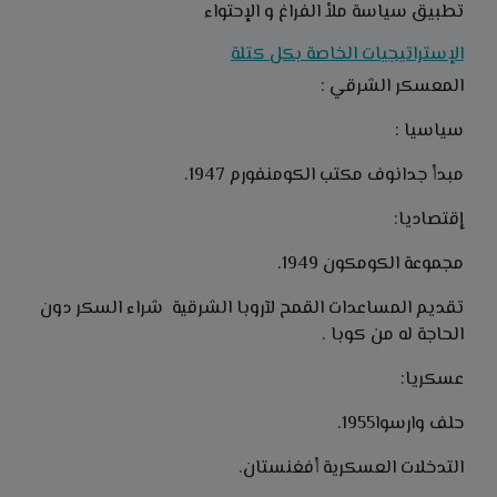
تطبيق سياسة ملأ الفراغ و الإحتواء
الإستراتيجيات الخاصة بكل كتلة
المعسكر الشرقي :
سياسيا :
مبدأ جدانوف مكتب الكومنفورم 1947.
إقتصاديا:
مجموعة الكومكون 1949.
تقديم المساعدات القمح لآروبا الشرقية شراء السكر دون
الحاجة له من كوبا .
عسكريا:
حلف وارسوا1955.
التدخلات العسكرية أفغنستان.