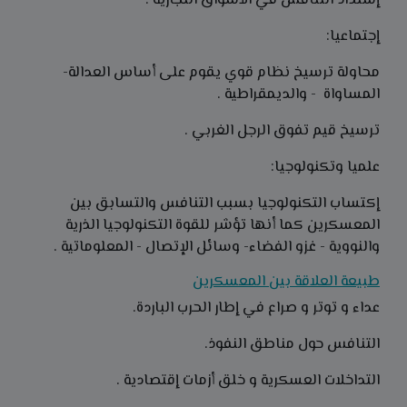
إشتداد التنافس في الأسواق التجارية .
إجتماعيا:
محاولة ترسيخ نظام قوي يقوم على أساس العدالة-
المساواة - والديمقراطية .
ترسيخ قيم تفوق الرجل الغربي .
علميا وتكنولوجيا:
إكتساب التكنولوجيا بسبب التنافس والتسابق بين
المعسكرين كما أنها تؤشر للقوة التكنولوجيا الذرية
والنووية - غزو الفضاء- وسائل الإتصال - المعلوماتية .
طبيعة العلاقة بين المعسكرين
عداء و توتر و صراع في إطار الحرب الباردة.
التنافس حول مناطق النفوذ.
التداخلات العسكرية و خلق أزمات إقتصادية .