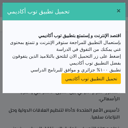
×
تطبيقنا متوفر مجانا على:
تحميل تطبيق توب أكاديمي
توب أكاديمي
اقتصد الإنترنت و إستمتع بتطبيق توب أكاديمي
ملخص الدرس / الثالثة ثانوي/تاريخ و جغرافيا/تطور العالم
بإستعمال التطبيق للمراجعة ستوفر الإنترنت و تتمتع بمحتوى
في ظل الثنائية القطبية/بروز الصراع و تشكل العالم
غني يمكنك من التفوق في الدراسة
الملخص
إضغط على زر التحميل الان لتلتحق بالتلاميذ الذين يتفوقون
من الأستاذ(ة) زغبة عبد المالك
بفضل التطبيق توب أكاديمي
تطبيق ١٠٠% جزائري و موافق للبرنامج الدراسي
معايير تشكل العالم بعد الحرب العالمية الثانية
تحميل التطبيق توب أكاديمي
ا) المعايير التاريخية
:
استمرار الصراع الدولي بين الشرق الاشتراكي والغرب
الرأسمالي.
تأسيس الأمم المتحدة كأداة لتنظيم العلاقات الدولية وحل
النزاعات سلميا.