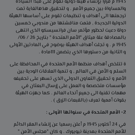
1943 م قرارا بإنشاء هيئة دولية تقوم على مبدأ السيادة
والمساواة بين جميع الأمم . و لتحقيق هذهالغاية تمت
ترجمتها الى أهداف و تنظيمات تقوم على أساسها الهيئة
الدولية الجديدة , فتمت مناقشتها من مندوبي خمسين
دولة دعيت لحظور مؤتمر سان فرانسيسكو الذي انتهى
بالمصادقة علة ميثاق "الأمم المتحدة " بتاريخ 26 / 06/
1945 م . و تجلت أهداف الهيئة بوضوح في المادتين الأولى
و الثانية من دستورها الذي يتضمن 111مادة .
ة تتلخص أهداف منظمة الأمم المتحدة في المحافظة على
السلم و الأمن في العالم , و تنمية العلاقات الودية بين
الأمم و تحقيق التعاون الدولي الذي تسهر على تحفيفه
مؤسسات متخصصة و العمل على إرسال البعثان في
مهمات تقنية الى جميع أنحاء العالم . كما جهزت الهيئة
بقوات أممية تعرف (بالقبعات الزرق ) .
2- الأمم المتحدة في سنواتها الأولى :
في 24 أكتوبر 1945 م أعلن رسميا عن إنشاء المقر الدائم
للأمم المتحدة بمدينة نيويورك . و كان "مجلس الأمن "