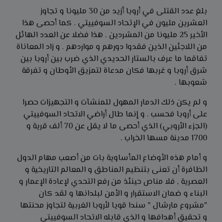
بلغ عدد القتلى في أروبا أزيد من 30 مليونا و تجاوز
العشرين مليون في الإتحاد السوفييتي . كما أحصى هذا
الأخير 25 مليونا من المشردين . هذا فضلا عن العدد الهائل
من اللاجئين الذين فقدوا دورهم و مواردهم . و زاد المعاناة
تفاقما ما عرف بالستار الحديدي الذي ضرب بين أروبا بين
شرق أروبا و غربها فكان مدعاة لتمزيق الأوطان و تفرقة
شعوبها .
و لم يكن ذلك الدمار المهول للمنشآت و التجهيزات حصرا
على أروبا فحسب . و إنما طال أراضي الاتحاد السوفييتي
(الجزء الأروبي) الذي أحصى ما لا يقل عن 70 ألف قرية و
1700 مدينة مسها الخراب .
و أمام هذه الأوضاع المأساوية بات من أصعب مهام الدول
الظافرة أن تعنى بتنظيم المناطق و المعالم التاريخية و
العصرية , فلا مناص حينئذ من رفع التحدي لإعادة الإعمار و
البناء و ضمان الاستقرار و الأمن لبلدانها و لقد كان
"مشروع مارشال " سندا قويا لأروبا الغربية لتجاوز محنتها
و تحقيق أهدافها و الذي قابله الاتحاد السوفييتي