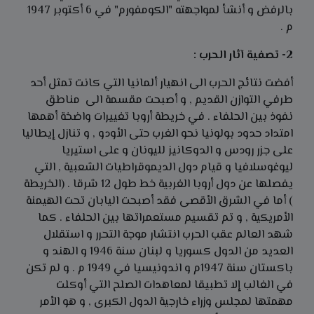
بالرفض و أنشأ لمواجهته "الكومفورم" في 6 أكتوبر 1947
م .
2- تصفية آثار الحرب :
أفضت نتائج الحرب الى انهيار ألمانيا التي كانت تمثل أحد
طرفي التوازن القديم , و أصبحت مقسمة الى مناطق
نفوذ بين الحلفاء . في خريطة أروبا تغييرات واضخة أهمها
امتداد حدود بولونيا نحو الغرب حتى الأودو , و تنازل إيطاليا
على جزر رودس و الدوكانيز لليونان و على استيريا
ليوغوسلافيا و قيام دول الديموقراطيات الشعبية , التي
يفصلها عن دول أروبا الغربية خط طول 12 شرقا . (الخريطة
) أما في الشرق الأقصى فقد أصبحت اليابان تحت الهيمنة
الأمريكية , و تم تقسيم مستعمراتها بين الحلفاء . كما
شهد العالم عقب الحرب انتشار موجة التحرر و استقلال
العديد من الدول كسوريا و لبنان سنة 1946 و الهند و
باكستان سنة 1947م و اندونيسيا في 1949 م . و لم تكن
في الغالب إلا تطبيقا لمعاهدات الصلح التي أوكلت
مهمتها لمجلس وزراء خارجية الدول الكبرى , و هو الأمر