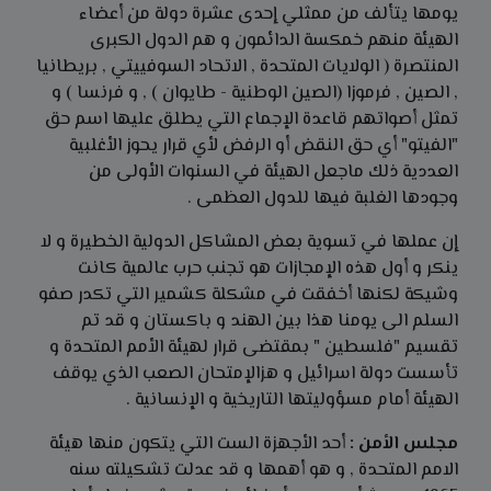
يومها يتألف من ممثلي إحدى عشرة دولة من أعضاء
الهيئة منهم خمكسة الدائمون و هم الدول الكبرى
المنتصرة ( الولايات المتحدة , الاتحاد السوفييتي , بريطانيا
, الصين , فرموزا (الصين الوطنية - طايوان ) , و فرنسا ) و
تمثل أصواتهم قاعدة الإجماع التي يطلق عليها اسم حق
"الفيتو" أي حق النقض أو الرفض لأي قرار يحوز الأغلبية
العددية ذلك ماجعل الهيئة في السنوات الأولى من
وجودها الغلبة فيها للدول العظمى .
إن عملها في تسوية بعض المشاكل الدولية الخطيرة و لا
ينكر و أول هذه الإمجازات هو تجنب حرب عالمية كانت
وشيكة لكنها أخفقت في مشكلة كشمير التي تكدر صفو
السلم الى يومنا هذا بين الهند و باكستان و قد تم
تقسيم "فلسطين " بمقتضى قرار لهيئة الأمم المتحدة و
تأسست دولة اسرائيل و هزالإمتحان الصعب الذي يوقف
الهيئة أمام مسؤوليتها التاريخية و الإنسانية .
مجلس الأمن :
أحد الأجهزة الست التي يتكون منها هيئة
الامم المتحدة , و هو أهمها و قد عدلت تشكيلته سنه