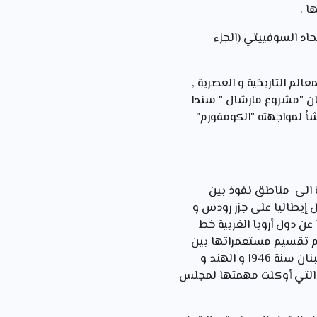
ا .
حاد السوفييتي (الجزء
لم التاريخية و العصرية ,
 كان "مشروع مارشال " سندا
نشأ لمواجهته "الكومفورم"
ة الى مناطق نفوذ بين
زل إيطاليا على جزر رودس و
عن دول أروبا الغربية خط
و تم تقسيم مستعمراتها بين
الحلفاء . كما شهد العالم عقب الحرب انتشار موجة التحرر و استقلال العديد من الدول كسوريا و لبنان سنة 1946 و الهند و
 لمعاهدات الصلح التي أوكلت مهمتها لمجلس