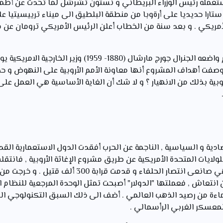
مله رئيس الوزراء البريطاني و نستون تشرشل لما تحدث عن أطماع 
ستارا حديديا على أرةوبا من منطقة البلطيق الى ميناء ترييسيتيا 
لأمريكي . و بعد سنة من الخطاب أعلن الرئيس الأمريكي ترومان عن 
سمي باسم واضعه الجنرال جورج مارشال (1880- 1959) وزي
ش الأمريكي 39- 1945 م وصفت أهداف المشروع أنها معاونة الأمم الأروبية على النه
روبية بذلك من الانهيار ؟ و لا شك أن الغاية الأساسية هي العمل ع
دية و السياسية , الناجمة عن الحرب أفقدت الدول الاستعمارية القديم
لولايات المتحدة الأمريكية عن طريق مشروع الإغاثة الأروبية , فانتقلت 
فالولايات المتحدة الأمريكية هي صانعى انتصار الحلفاء و 
 انتعاش , فعملتها "الدولار" أصبحت تمثل الوحدة المرجعية للنظام 
لى نسبة 80 قي الماءة من رصيد الذهب العالمي . أضف الى ذلك السبق التكنولوج
المعسكر الغربي الرأسمالي .