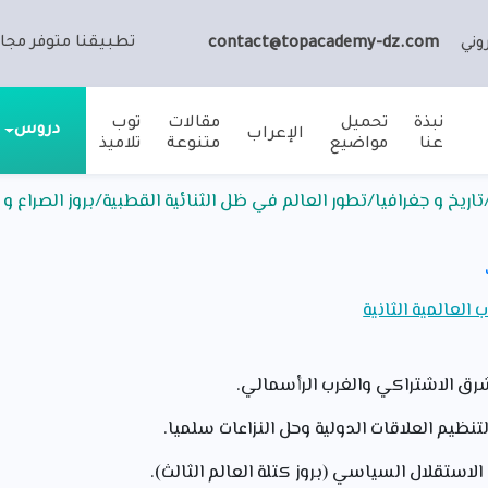
تطبيقنا متوفر مجان
وني
contact@topacademy-dz.com
نبذة
تحميل
مقالات
توب
دروس
الإعراب
عنا
مواضيع
متنوعة
تلاميذ
اريخ و جغرافيا/تطور العالم في ظل الثنائية القطبية/بروز الصراع و
العالمية الثانية
شرق الاشتراكي والغرب الرأسمالي.
نظيم العلاقات الدولية وحل النزاعات سلميا.
لاستقلال السياسي (بروز كتلة العالم الثالث).