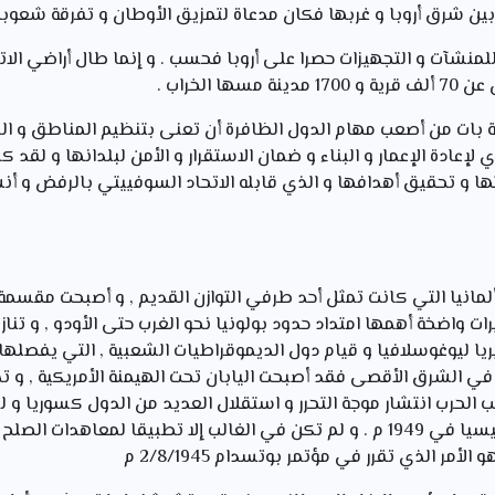
بين شرق أروبا و غربها فكان مدعاة لتمزيق الأوطان و تفرقة شعوبه
لمنشآت و التجهيزات حصرا على أروبا فحسب . و إنما طال أراضي الات
ا الخراب .
 بات من أصعب مهام الدول الظافرة أن تعنى بتنظيم المناطق و المعا
 لإعادة الإعمار و البناء و ضمان الاستقرار و الأمن لبلدانها و لقد
حنتها و تحقيق أهدافها و الذي قابله الاتحاد السوفييتي بالرفض و أ
 ألمانيا التي كانت تمثل أحد طرفي التوازن القديم , و أصبحت مقسم
رات واضخة أهمها امتداد حدود بولونيا نحو الغرب حتى الأودو , و تنا
ريا ليوغوسلافيا و قيام دول الديموقراطيات الشعبية , التي يفصلها 
 ) أما في الشرق الأقصى فقد أصبحت اليابان تحت الهيمنة الأمريكية , 
باكستان سنة 1947م و اندونيسيا في 1949 م . و لم تكن في الغالب إلا تطبيقا
الأمر الذي تقرر في مؤتمر بوتسدام 2/8/1945 م