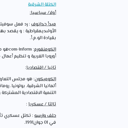
الكتلة الشرقية
أولا/ سياسيا:
مبدأ جدانوف
الأولىديمقراطية : و يقصد به
بقيادة الو.م.أ.
الكومنفورم
أوروبا الغربية و تنظيم أعمال 
ثانيا / اقتصاديا
:
الكوميكون
ألمانيا الشرقية، بولونيا، رو
التنمية الاقتصادية المشتركة 
ثالثا / عسكريا
:
حلف وارسو
في 01 جوان1991.