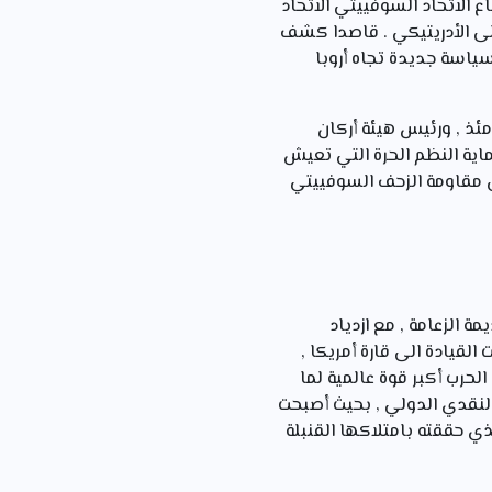
الاتحاد السوفييتي الاتحاد
على الأدريتيكي . قاصدا كشف
سياسة جديدة تجاه أروبا
ر الخارجية الامريكية يومئذ , ورئيس هيئة أركان
وض و حماية النظم الحرة التي تعيش
لى مقاومة الزحف السوفييتي
ة الزعامة , مع ازدياد
القيادة الى قارة أمريكا ,
قدمت قرابة 300 ألف قتيل . و خرجت من الحرب أكبر قوة عالمية لما
النقدي الدولي , بحيث أصبحت
ي الذي حققته بامتلاكها القنبلة