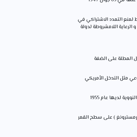
: هو مخطط اقتصادي من اقتراح كاتب الدولة للخارجيةالأمريكية جورج مارشال أعلن عنها في 05 جوان 1947
دول الشرق الأوسط لمنع التمدد الاشتراكي في
ي و توفير الأمن و الرعاية اللامشروطة لدولة
أمنية تظم الدول المطلة على الضفة
عي مثل التدخل الأمريكي
نجحت الو م أ في تطوير القدرات العسكرية الإستراتجية،إذ بلغ عدد الرؤوس النووية لديها عام 1955
 أرمسترونغ ) على سطح القمر