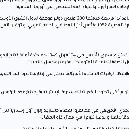
: عبارة عن مساعدات أمريكية قيمتها 200 مليون دولار موجهة ل
المنطقة العربية بعد نجاح الثورة المصرية 1952 وتأمين أبار النفط في الخليج العرب
تكتل عسكري تأسس في 04 أفريل 1949 كمنظمة 
الضفة الجنوبية للمتوسط ، مقره بروكسل ببلجيكا.
تها الولايات المتحدة الأمريكية تدخل في إطارمحاصرة المد الشيو
حدي الأمريكي في مجالغزو الفضاء حتىتاريخ إنزال أول إنسان( نيل