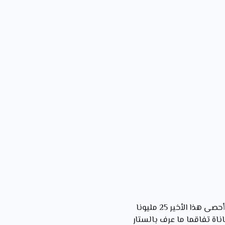
بلغ عدد القتلى في أروبا أزيد من 30 مليونا و تجاوز العشرين مليون في الإتحاد السوفييتي . كما أحصى هذا الأخير 25 مليونا
ناة تفاقما ما عرف بالستار