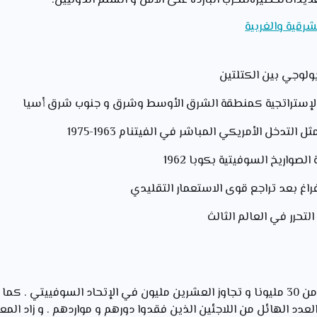
يداتالخطيرةللحرب الباردة على الأمن و السلم الدوليين.
شرقية والغربية
يولوجي بين الكتلتين
الإستراتجية كمنطقة الشرق الأوسط وشرق و جنوب شرق أسيا
تدخل الأمريكي المباشر في الفيتنام 1963-1975
لصواريخ السوفيتية بكوبا 1962
راغ بعد تراجع قوى الاستعمار التقليدي
لتحرر في العالم الثالث
عدد الهائل من اللاجئين الذين فقدوا دورهم و مواردهم . و زاد المعا