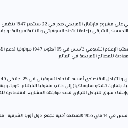
: رد فعل سوفيتي على مشرو
االمعسكر الشرقي بزعامة الاتحاد السوفيتي و الثانيةامبريالية: و 
: com-informهو مكتب الإعلام الشيوعي تأس
معادية للمصالح الأمريكية في العالم.
مانيا، بلغاريا، تشكو سلوفاكيا) إلى جانب منغوليا الفيتنام، كوبا،
وإنشاء سوق للتبادل التجاري قصد مواجهة المشاريع الاقتصادية للكتل
: تكتل عسكري تأسس في 14 ماي 1955 كمنظمة أمنية تجمع دول أوربا 