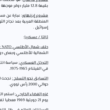
مشروع مارشال
بقيمة 12.8 مليار دولار موجهة لإعادة اعمار أوربا واحتواء المد الشيوعي في أوروبا الشرقية.
مشروع إيزنهاور
إسرائيل .
ثالثا / عسكريا
:
حلف شمال الأطلسي
NATO
:
الشمالية للأطلسي وبعض دول 
التدخل العسكري
:
سياسة انتهج
في الفيتنام 1963-1975.
التسابق نحو التسلح
:
حوالي 2000 رأس نووي.
غزو الفضاء الخارجي
:
استمر الت
يوم 21 جويلية 1969 معطيا تفوقا علميا و نوعيا للوم ا في مجال غزو الفضاء.