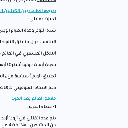
الاستنتاج:
العالم في ظل التهد
طبيعة العلاقة بين الكتلتين ال
تميزت بمايلي:
شدة التوتر وحدة الصراع الإيد
التنافس حول مناطق النفوذ 
التدخل العسكري في العالم مثل ال
حدوث أزمات دولية أخطرها أزمة ا
تطبيق الو.م.أ سياسة ملء الف
دعم الاتحاد السوفيتي حركات ا
ملامح العالم بعد الحرب
1- حصاد الحرب :
من المشردين . هذا فضلا عن ال