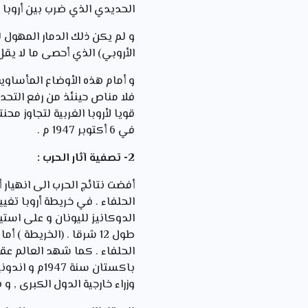
الحديدي الذي ضرب بين أروبا 
و لم يكن ذلك الدمار المهول ل
الأروبي) الذي أحصى ما لا يقل عن 70 ألف قرية و 1700 مدينة مسه
و أمام هذه الأوضاع المأساوية
فلا مناص حينئذ من رفع التحدي
قويا لأروبا الغربية لتجاوز م
في 6 أكتوبر 1947 م .
2- تصفية آثار الحرب :
أفضت نتائج الحرب الى انهيار
الحلفاء . في خريطة أروبا تغيي
الدوكانيز لليونان و على استي
طول 12 شرقا . (الخريطة
وزراء خارجية الدول الكبرى , و هو 