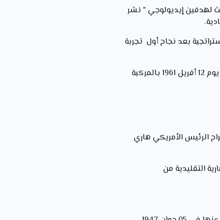
لث لهدفين إيديولوجي " نشر
تراتجية بعد نجاح أول تجربة
: استطاع رائد الفضاء الروسي يوري غاغارين من الدوران حول الأرض ثلاث مرات يوم 12 أفريل 1961 بالمركبة
يونان قيمتها 400 مليون دولار من اقتراح الرئيس الأمريكي هاري
ية التقليدية من