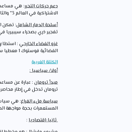
دعم حركات التحرر
: هي مساعدات
الاشتراكية في العالم 3" والثاني اقتصادي " استغلال الموارد الطبيعية واحتكار الاستثمارات الاقتصادية.
أسلحة الدمار الشامل
: تمكن ا
تفجير ذري بصحراء سيبيريا في 21 سبتمبر 1949 تلاها تطوير القدرات العسكرية النوو
غزو الفضاء الخارجي
الفضائية فوستوك 1 معطيا سبقا علميا و عسكريا لصالح الاتحاد السوفيتي.
الكتلة الغربية
أولا/ سياسيا :
مبدأ ترومان
ترومان تدخل في إطار محاصرة 
سياسة ملء الفراغ
: هي سياسة
المستعمرات بحجة مواجهة الم
ثانيا-اقتصاديا
: