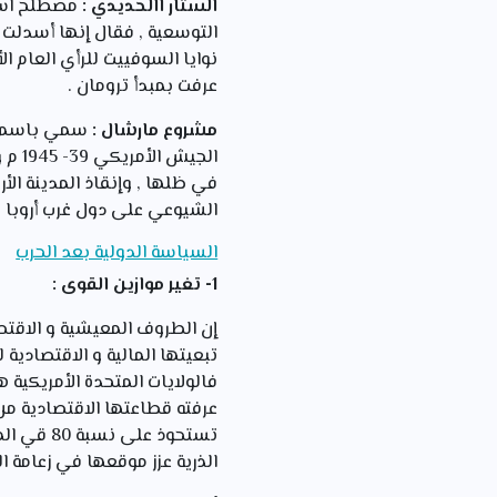
الستار االحديدي :
مصطلح استع
التوسعية , فقال إنها أسدلت 
نوايا السوفييت للرأي العام ا
عرفت بمبدأ ترومان .
مشروع مارشال :
الجي
في ظلها , وإنقاذ المدينة الأ
الشيوعي على دول غرب أروبا .
السياسة الدولية بعد الحرب
1- تغير موازين القوى :
إن الطروف المعيشية و الاقتصا
تبعيتها المالية و الاقتصادية ل
عرفته قطاعتها الاقتصادية من
تستحوذ ع
الذرية عزز موقعها في زعامة 