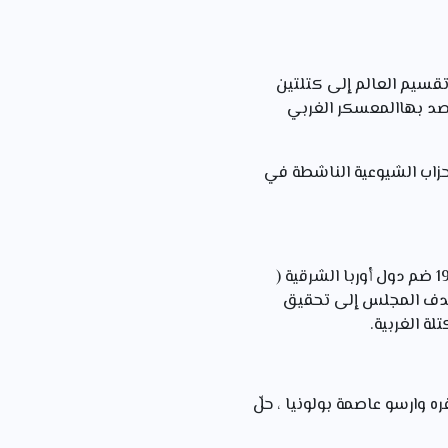
ع مارشال الأمريكي صدر في 22 سبتمبر 1947 يتضمن تقسيم العالم إلى كتلتين
يقصد بهاالمعسكر الغربي
س في 05 أكتوبر 1947 ببولونيا لدعم الأحزاب الشيوعية الناشطة في
: هو مجلس التعاون و التبادل الاقتصادي أسسه الاتحاد السوفيتي في 25 جانفي 1949 ضم دول أوربا الشرقية (
 ويهدف المجلس إلى تحقيق
ة الغربية.
الشرقية ، مقره وارسو عاصمة بولونيا ، حلّ