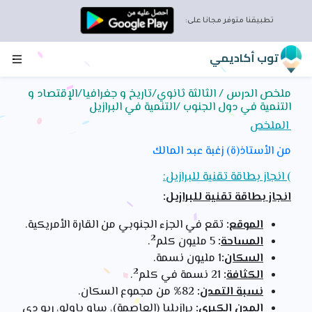
تطبيقنا متوفر مجانا على:
توب أكاديمي
ملخص الدرس / الثالثة ثانوي/تاريخ و جغرافيا/الإقتصاد و
التنمية في دول الجنوب /التنمية في البرازيل
الملخص
من الأستاذ(ة) زغبة عبد المالك
) انجاز بطاقة تقنية للبرازيل:
انجاز بطاقة تقنية للبرازيل
:
الموقع
:
تقع في الجزء الجنوبي من القارة الأمريكية.
2
المساحة
:
5 مليون كلم
.
السكان
:
1 مليون نسمة.
2
الكثافة
:
21 نسمة في كلم
.
نسبة التمدن
:
82% من مجموع السكان.
المدن الكبرى
:
برازيليا (العاصمة)، ساو باولو، ريو دي