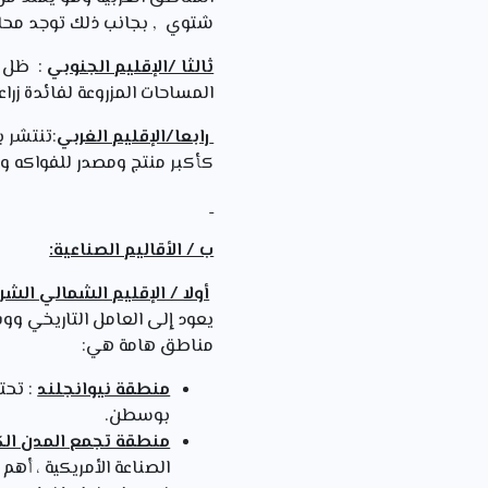
شتوي , بجانب ذلك توجد محاص
ثالثا /الإقليم الجنوبي
: ظل ال
المساحات المزروعة لفائدة زرا
رابعا/الإقليم الغربي
:تنتشر ب
كأكبر منتج ومصدر للفواكه و
ب / الأقاليم الصناعية:
أولا / الإقليم الشمالي الش
يعود إلى العامل التاريخي ووف
مناطق هامة هي:
منطقة نيوانجلند
: تحت
بوسطن.
منطقة تجمع المدن الك
الصناعة الأمريكية ، أهم