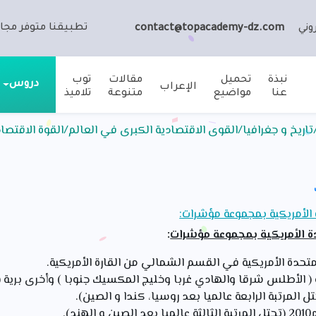
تطبيقنا متوفر مجان
وني
contact@topacademy-dz.com
نبذة
تحميل
مقالات
توب
دروس
الإعراب
عنا
مواضيع
متنوعة
تلاميذ
اريخ و جغرافيا/القوى الاقتصادية الكبرى في العالم/القوة الاقتصاد
 الأمريكية بمجموعة مؤشرات:
دة الأمريكية بمجموعة مؤشرات
:
متحدة الأمريكية في القسم الشمالي من القارة الأمريكية.
 ( الأطلس شرقا والهادي غربا وخليج المكسيك جنوبا ) وأخرى برية ( 
تل المرتبة الرابعة عالميا بعد روسيا، كندا و الصين).