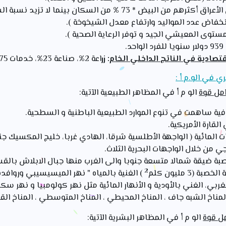
هم من البيض * 73 % من السكان بينما لا تزيد نسبة السود عن 12 %
939 دولار سنويا للفرد الواحد.
صادية في الناتج الداخلي الخام
: زر
اعة 2%، صناعة 23%، خدمات 75%
 في الو.م أ :
مل قوة
الو م أ في المظاهر الطبيعية الآتية:
ية ساهمت في تنوع الموارد الطبيعية الباطنية و السطحية.
لقارة الأمريكية.
لمائية ( الواجهة الأطلسية شرقا، الهادي غربا، خليج المكسيك جنو
جي من خلال الواجهات البحرية الثلاث.
 ضيقة شمالا متسعة جنوبا والى الغرب منها جبال الابلاش بالق
2
(3 مليون كلم
) الغنية بالمياه " نهر الميسيسيبي وروافد
بي، الغني بالأودية و الأنهار المائية مثل نهر كولومبيا و نهر سكرا
 المناخ الشبه جاف ، المناخ المحيطي ، المناخ المتوسطي ، المناخ الق
ل قوة
الو م أ في المظاهر البشرية الآتية: