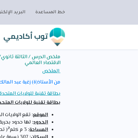
خط المساعدة
البريد الإلكتر
توب أكاديمي
ملخص الدرس / الثالثة ثانوي/ت
الاقتصاد العالمي
الملخص
من الأستاذ(ة) زغبة عبد المالك
بطاقة تقنية للولايات المتحدة
بطاقة تقنية للولايات المتح
الموقع
:
تقع الولايات ال
الحدود
:
لها حدود بحرية
2
المساحة
:
3 م كلم
( تح
السكان
:
307 نسمة عام2010 (تحتل المرتبة الثالثة عالميا بعد الصين و الهند).