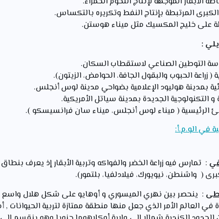
ة الأبقار الموجهة لإنتاج اللحوم الحمراء.
 الكبرى المرتبطة بإنتاج النفط وتكريره بالتكساس.
ة على خليج المكسيك مثل ميناء هوستن.
يلي :
اسة التوطين الصناعي لاستقطاب السكان.
 ( زراعة الحبوب والبقول الجافة، الحوامض، الزيتون).
ئية بمدينة هوليود الإعلامية بضواحي مدينة لوس أنجلس.
 و التكنولوجية الجديدة بمدينة سياتل الأمريكية.
 الرئيسية ( ميناء لوس أنجلس، ميناء سان فرانسيسكو ).
ية في الو.م.أ:
قي
: تمارس فيه زراعة الخضر والفواكه وتربية الأبقار إذ يعرف بنطاق ال
ى ( واشنطن، نيويورك، فيلادلفيا، بلتمور).
سطى
: ينحصر بين نهري الميسوري و أوهايو على شكل هلال واسع حو
ة في العالم الأمر الذي جعل منها منطقة ممتازة لتربية الحيوانات , 
 الحدود الكندية شمالا إلى ولاية أوكلاهوما جنوبا وهو ينقسم إل