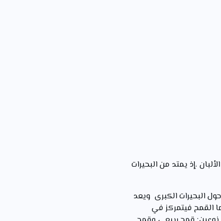
ألبان ،إذ يمتد من البحيرات
ل البحيرات الكبرى ويعد
أما القمح فيتمركز في
ى نوعين: قمح ربيعي وقمح