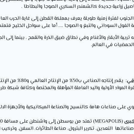
يل زراعية جديدة كالشمندر السكري الصوجا والبطاطا .
جنوب لفترة زمنية طويلة يعرف بمملكة القطن إلى غاية الحرب العالم
عة الفول السوداني والتبغ و الصوجا .... أما على سواحل الخليج فتمت
ه تربية الأبقار والأغنام وفي نطاق ضيق الذرة والقمح ، بينما إلى ا
الحمضيات في العالم.
رقي
: يقدر إنتاجه الصناعي ب0
رة المواد الأولية واليد العاملة المؤهلة والمختصة وكثافة شبكة ط
وي على صناعات هامة كالنسيج والصناعة الميكانيكية والأجهزة الال
برى
 صناعاتها التعدين، تكرير البترول، صناعة الطائرات، السفن، وتركيب