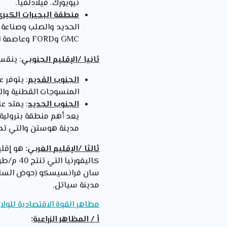
نيويورك، فيلادلفيا.
منطقة البحيرات الكبرى
الحديد والصلب وصناعة ا
GMC وFORD وعاصمة السيارات الأمريكية مدينة ديترويت.
ثانيا /الإقليم الجنوبي
: ينقس
الجنوب القديم
: يتوفر 
المنسوجات القطنية والصن
الجنوب الجديد
: يمتد ع
يعد أهم منطقة بترولية ف
مدينة هوستن والتي تملك
ثالثا /الإقليم الغربي
:
هو إقلي
سان فرانسيسكو (حوض السليك
مدينة سياتل.
مظاهر القوة الاقتصادية للولاي
أ / المظاهر الزراعية
: