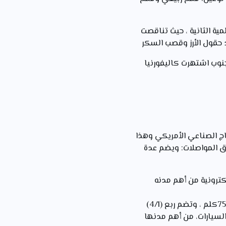
ية الثانية ، حيث تناقصت
د حقول الأرز وقصب السكر
لجنوب اشتهرت كاليفورنيا
5% من الإنتاج العالمي و80% من الإنتاج الصناعي الأمريكي وهذا
رق المواصلات: ويضم عدة
كترونية من أهم مدنه
(MEGAPOLIS) تمتد من بوسطن إلى واشنطن على مسافة 750كلم ، وتضم ربع (4/1)
 السيارات، من أهم مدنها