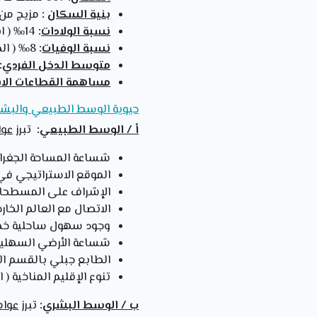
بنية السكان
:
مزيج من الأعراق أكثر
نسبة الولادات
:
14‰ ( انخفاض عدد المواليد وارتفاع معدل الشيخوخة ).
نسبة الوفيات
:
8‰ ( المستوى المعيشي الجيد و توفر الرعاية الصحية ).
متوسط الدخل الفردي
:
مساهمة القطاعات الاقت
حيوية الوسط الطبيعي والبشري
أ / الوسط الطبيعي
:
تبرز
عوا
شساعة المساحة الجغراف
الموقع الاستراتيجي في ا
الإشراف على المسطحات ا
الاتصال مع العالم الخار
وجود سهول ساحلية خصبة
شساعة الأرضي السهلية الخصبة 
الطابع جبلي بالقسم الغر
تنوع الإقليم المناخية (
ب / الوسط البشري
:
تبرز
عوام