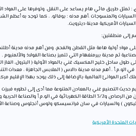
: تمثل طريق مائي هام يساعد على النقل، وتوفرها على المواد الأو
لسيارات والمنسوجات ،أهم مدنه : بوفالو، ، كما توجد به أعظم الش
م إلى منطقتين:
على مواد أولية هامة مثل القطن والفحم، ومن أهم مدنه مدينة أطلنطا
اعية ثم مدينة بيرمنغهام التي تتميز بصناعة الفولاذ والألمنيوم .
لى طول ساحل خليج المكسيك غني بالمواد الأولية ( البترول، الغاز ا
ي الو.م.أ ، أهم مدنه مدينة دالاس ( الملابس الجاهزة ، معدات التنقي
 أكبر الموانئ العالمية بالإضافة إلى ذلك يوجد بهذا الإقليم مركز 
م حديث التصنيع غني بالمعادن المتنوعة مما أدى إلى تطوره فبرزت
كاليفورنيا التي تنتج 40 م/طن من الرصاص و3/2 الطاقة الكهربائية في الو.م.أ وا
ون ) والسيارات في سان فرانسيسكو ولوس أنجلوس وصناعة الأل
ات المتحدة الأمريكية