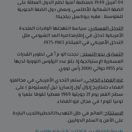
04 أفريل 1949 كمنظمة أمنية تظم الدول المطلة على
الضفة الشمالية للأطلسي وبعض دول الضفة الجنوبية
للمتوسط ، مقره بروكسل ببلجيكا.
التدخل العسكري
:
سياسة انتهجتها الولايات المتحدة
الأمريكية تدخل في إطارمحاصرة المد الشيوعي مثل
التدخل الأمريكي في الفيتنام 1963-1975.
التسابق نحو التسلح
:
نجحت الو م أ في تطوير القدرات
العسكرية الإستراتجية،إذ بلغ عدد الرؤوس النووية لديها
عام 1955 حوالي 2000 رأس نووي.
غزو الفضاء الخارجي
:
استمر التحدي الأمريكي في مجالغزو
الفضاء حتىتاريخ إنزال أول إنسان( نيل أرمسترونغ ) على
سطح القمر يوم 21 جويلية 1969 معطيا تفوقا علميا و
نوعيا للوم ا في مجال غزو الفضاء.
الاستنتاج:
العالم في ظل التهديداتالخطيرةللحرب الباردة
على الأمن و السلم الدوليين.
طبيعة العلاقة بين الكتلتين الشرقية والغربية