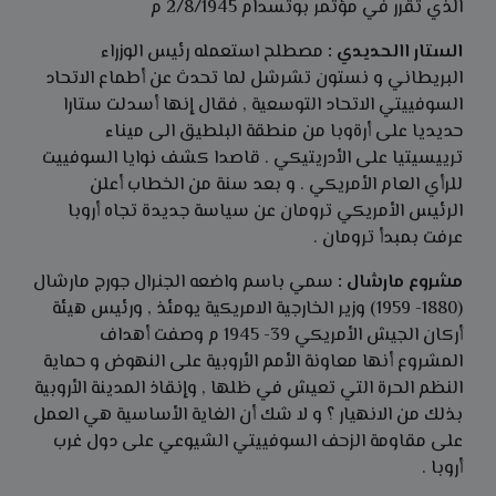
الذي تقرر في مؤتمر بوتسدام 2/8/1945 م
الستار االحديدي :
مصطلح استعمله رئيس الوزراء
البريطاني و نستون تشرشل لما تحدث عن أطماع الاتحاد
السوفييتي الاتحاد التوسعية , فقال إنها أسدلت ستارا
حديديا على أرةوبا من منطقة البلطيق الى ميناء
ترييسيتيا على الأدريتيكي . قاصدا كشف نوايا السوفييت
للرأي العام الأمريكي . و بعد سنة من الخطاب أعلن
الرئيس الأمريكي ترومان عن سياسة جديدة تجاه أروبا
عرفت بمبدأ ترومان .
مشروع مارشال :
سمي باسم واضعه الجنرال جورج مارشال
(1880- 1959) وزير الخارجية الامريكية يومئذ , ورئيس هيئة
أركان الجيش الأمريكي 39- 1945 م وصفت أهداف
المشروع أنها معاونة الأمم الأروبية على النهوض و حماية
النظم الحرة التي تعيش في ظلها , وإنقاذ المدينة الأروبية
بذلك من الانهيار ؟ و لا شك أن الغاية الأساسية هي العمل
على مقاومة الزحف السوفييتي الشيوعي على دول غرب
أروبا .