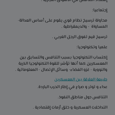
إشتداد التنافس في الأسواق التجارية .
إجتماعيا:
محاولة ترسيخ نظام قوي يقوم على أساس العدالة-
المساواة - والديمقراطية .
ترسيخ قيم تفوق الرجل الغربي .
علميا وتكنولوجيا:
إكتساب التكنولوجيا بسبب التنافس والتسابق بين
المعسكرين كما أنها تؤشر للقوة التكنولوجيا الذرية
والنووية - غزو الفضاء- وسائل الإتصال - المعلوماتية .
طبيعة العلاقة بين المعسكرين
عداء و توتر و صراع في إطار الحرب الباردة.
التنافس حول مناطق النفوذ.
التداخلات العسكرية و خلق أزمات إقتصادية .