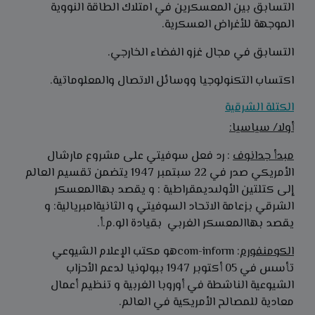
التسابق بين المعسكرين في امتلاك الطاقة النووية
الموجهة للأغراض العسكرية.
التسابق في مجال غزو الفضاء الخارجي.
اكتساب التكنولوجيا ووسائل الاتصال والمعلوماتية.
الكتلة الشرقية
أولا/ سياسيا:
مبدأ جدانوف
: رد فعل سوفيتي على مشروع مارشال
الأمريكي صدر في 22 سبتمبر 1947 يتضمن تقسيم العالم
إلى كتلتين الأولىديمقراطية : و يقصد بهاالمعسكر
الشرقي بزعامة الاتحاد السوفيتي و الثانيةامبريالية: و
يقصد بهاالمعسكر الغربي بقيادة الو.م.أ.
الكومنفورم
: com-informهو مكتب الإعلام الشيوعي
تأسس في 05 أكتوبر 1947 ببولونيا لدعم الأحزاب
الشيوعية الناشطة في أوروبا الغربية و تنظيم أعمال
معادية للمصالح الأمريكية في العالم.