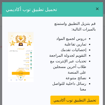
×
تطبيقنا متوفر مجانا على:
تحميل تطبيق توب أكاديمي
توب أكاديمي
قم بتنزيل التطبيق واستمتع
بالميزات التالية:
ملخص الدرس / الثالثة ثانوي/تاريخ و جغرافيا/تطور العالم
في ظل الثنائية القطبية/بروز الصراع و تشكل العالم
دروس لجميع المواد
الملخص
تمارين تفاعلية
إحصائيات تقدمك
من الأستاذ(ة) زغبة عبد المالك
التقويم لجدولة المراجعة
معايير تشكل العالم بعد الحرب العالمية الثانية
تحديات عبر الإنترنت مع
ا) المعايير التاريخية
:
طلاب آخرين مسجلين
على المنصة
استمرار الصراع الدولي بين الشرق الاشتراكي والغرب
نصائح متنوعة
الرأسمالي.
رسائل داخلية للتواصل
معنا
تأسيس الأمم المتحدة كأداة لتنظيم العلاقات الدولية وحل
النزاعات سلميا.
تحميل التطبيق توب أكاديمي