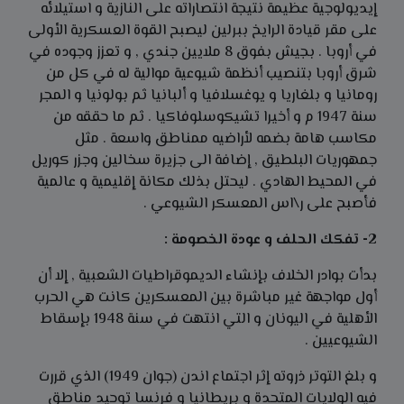
إيديولوجية عظيمة نتيجة انتصاراته على النازية و استيلائه
على مقر قيادة الرايخ ببرلين ليصبح القوة العسكرية الأولى
في أروبا . بجيش بفوق 8 ملايين جندي , و تعزز وجوده في
شرق أروبا بتنصيب أنظمة شيوعية موالية له في كل من
رومانيا و بلغاريا و يوغسلافيا و ألبانيا ثم بولونيا و المجر
سنة 1947 م و أخيرا تشيكوسلوفاكيا . ثم ما حققه من
مكاسب هامة بضمه لأراضيه ممناطق واسعة . مثل
جمهوريات البلطيق , إضافة الى جزيرة سخالين وجزر كوريل
في المحيط الهادي . ليحتل بذلك مكانة إقليمية و عالمية
فأصبح على ر\اس المعسكر الشيوعي .
2- تفكك الحلف و عودة الخصومة :
بدأت بوادر الخلاف بإنشاء الديموقراطيات الشعبية , إلا أن
أول مواجهة غير مباشرة بين المعسكرين كانت هي الحرب
الأهلية في اليونان و التي انتهت في سنة 1948 بإسقاط
الشيوعيين .
و بلغ التوتر ذروته إثر اجتماع اندن (جوان 1949) الذي قررت
فيه الولايات المتحدة و بريطانيا و فرنسا توحيد مناطق