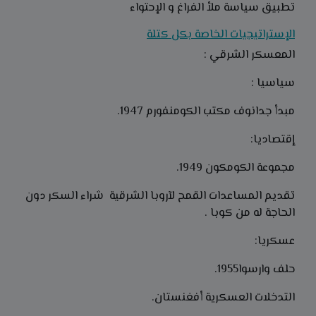
تطبيق سياسة ملأ الفراغ و الإحتواء
الإستراتيجيات الخاصة بكل كتلة
المعسكر الشرقي :
سياسيا :
مبدأ جدانوف مكتب الكومنفورم 1947.
إقتصاديا:
مجموعة الكومكون 1949.
تقديم المساعدات القمح لآروبا الشرقية شراء السكر دون
الحاجة له من كوبا .
عسكريا:
حلف وارسوا1955.
التدخلات العسكرية أفغنستان.