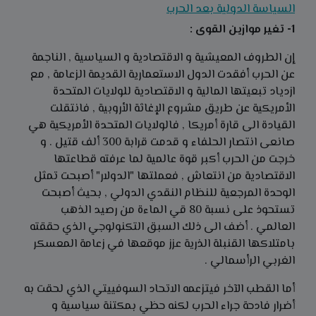
السياسة الدولية بعد الحرب
1- تغير موازين القوى :
إن الطروف المعيشية و الاقتصادية و السياسية , الناجمة
عن الحرب أفقدت الدول الاستعمارية القديمة الزعامة , مع
ازدياد تبعيتها المالية و الاقتصادية للولايات المتحدة
الأمريكية عن طريق مشروع الإغاثة الأروبية , فانتقلت
القيادة الى قارة أمريكا , فالولايات المتحدة الأمريكية هي
صانعى انتصار الحلفاء و قدمت قرابة 300 ألف قتيل . و
خرجت من الحرب أكبر قوة عالمية لما عرفته قطاعتها
الاقتصادية من انتعاش , فعملتها "الدولار" أصبحت تمثل
الوحدة المرجعية للنظام النقدي الدولي , بحيث أصبحت
تستحوذ على نسبة 80 قي الماءة من رصيد الذهب
العالمي . أضف الى ذلك السبق التكنولوجي الذي حققته
بامتلاكها القنبلة الذرية عزز موقعها في زعامة المعسكر
الغربي الرأسمالي .
أما القطب الآخر فيتزعمه الاتحاد السوفييتي الذي لحقت به
أضرار فادحة جراء الحرب لكنه حظي بمكتنة سياسية و