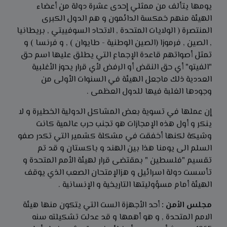
يومها يتألف من ممثلي إحدى عشرة دولة من أعضاء
الهيئة منهم خمكسة الدائمون و هم الدول الكبرى
المنتصرة ( الولايات المتحدة , الاتحاد السوفييتي , بريطانيا
, الصين , فرموزا (الصين الوطنية - طايوان ) , و فرنسا ) و
تمثل أصواتهم قاعدة الإجماع التي يطلق عليها اسم حق
"الفيتو" أي حق النقض أو الرفض لأي قرار يحوز الأغلبية
العددية ذلك ماجعل الهيئة في السنوات الأولى من
وجودها الغلبة فيها للدول العظمى .
إن عملها في تسوية بعض المشاكل الدولية الخطيرة و لا
ينكر و أول هذه الإمجازات هو تجنب حرب عالمية كانت
وشيكة لكنها أخفقت في مشكلة كشمير التي تكدر صفو
السلم الى يومنا هذا بين الهند و باكستان و قد تم
تقسيم "فلسطين " بمقتضى قرار لهيئة الأمم المتحدة و
تأسست دولة اسرائيل و هزالإمتحان الصعب الذي يوقف
الهيئة أمام مسؤوليتها التاريخية و الإنسانية .
مجلس الأمن :
أحد الأجهزة الست التي يتكون منها هيئة
الامم المتحدة , و هو أهمها و قد عدلت تشكيلته سنه