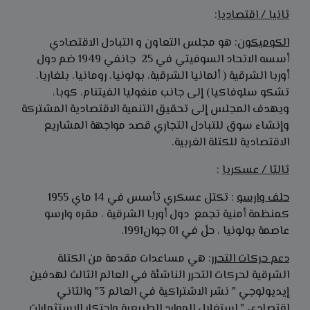
ثانيا / اقتصاديا
:
الكوميكون
: هو مجلس التعاون و التبادل الاقتصادي
أسسه الاتحاد السوفيتي في 25 جانفي 1949 ضم دول
أوربا الشرقية ( ألمانيا الشرقية، بولونيا، رومانيا، بلغاريا،
تشكو سلوفاكيا) إلى جانب منغوليا الفيتنام، كوبا،
ويهدف المجلس إلى تحقيق التنمية الاقتصادية المشتركة
وإنشاء سوق للتبادل التجاري قصد مواجهة المشاريع
الاقتصادية للكتلة الغربية.
ثالثا / عسكريا
:
حلف وارسو
: تكتل عسكري تأسس في 14 ماي 1955
كمنظمة أمنية تجمع دول أوربا الشرقية ، مقره وارسو
عاصمة بولونيا ، حلّ في 01 جوان1991.
دعم حركات التحرر
: هي مساعدات مقدمة من الكتلة
الشرقية لحركات التحرر الناشئة في العالم الثالث لهدفين
إيديولوجي " نشر الاشتراكية في العالم 3" والثاني
اقتصادي " استغلال الموارد الطبيعية واحتكار الاستثمارات