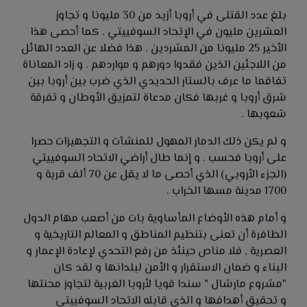
بلغ عدد القتلى في أروبا أزيد من 30 مليونا و تجاوز
العشرين مليون في الإتحاد السوفييتي . كما أحصى هذا
الأخير 25 مليونا من المشردين . هذا فضلا عن العدد الهائل
من اللاجئين الذين فقدوا دورهم و مواردهم . و زاد المعاناة
تفاقما ما عرف بالستار الحديدي الذي ضرب بين أروبا بين
شرق أروبا و غربها فكان مدعاة لتمزيق الأوطان و تفرقة
شعوبها .
و لم يكن ذلك الدمار المهول للمنشآت و التجهيزات حصرا
على أروبا فحسب . و إنما طال أراضي الاتحاد السوفييتي
(الجزء الأروبي) الذي أحصى ما لا يقل عن 70 ألف قرية و
1700 مدينة مسها الخراب .
و أمام هذه الأوضاع المأساوية بات من أصعب مهام الدول
الظافرة أن تعنى بتنظيم المناطق و المعالم التاريخية و
العصرية , فلا مناص حينئذ من رفع التحدي لإعادة الإعمار و
البناء و ضمان الاستقرار و الأمن لبلدانها و لقد كان
"مشروع مارشال " سندا قويا لأروبا الغربية لتجاوز محنتها
و تحقيق أهدافها و الذي قابله الاتحاد السوفييتي