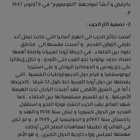
بالرفض و أنشأ لمواجهته "الكومفورم" في 6 أكتوبر 1947
م .
2- تصفية آثار الحرب :
أفضت نتائج الحرب الى انهيار ألمانيا التي كانت تمثل أحد
طرفي التوازن القديم , و أصبحت مقسمة الى مناطق
نفوذ بين الحلفاء . في خريطة أروبا تغييرات واضخة أهمها
امتداد حدود بولونيا نحو الغرب حتى الأودو , و تنازل إيطاليا
على جزر رودس و الدوكانيز لليونان و على استيريا
ليوغوسلافيا و قيام دول الديموقراطيات الشعبية , التي
يفصلها عن دول أروبا الغربية خط طول 12 شرقا . (الخريطة
) أما في الشرق الأقصى فقد أصبحت اليابان تحت الهيمنة
الأمريكية , و تم تقسيم مستعمراتها بين الحلفاء . كما
شهد العالم عقب الحرب انتشار موجة التحرر و استقلال
العديد من الدول كسوريا و لبنان سنة 1946 و الهند و
باكستان سنة 1947م و اندونيسيا في 1949 م . و لم تكن
في الغالب إلا تطبيقا لمعاهدات الصلح التي أوكلت
مهمتها لمجلس وزراء خارجية الدول الكبرى , و هو الأمر