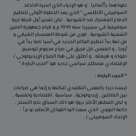
نفوذهما بأألمانيا . و هو الإجراء الذي اعنبره الاتحلد
السوفييتي الأطلسي " الذي يعد الخطوة الأولى لتنظيم
الدفاع المشترك ضد الشيوعية . لكن تفجير أول قنبلة ذرية
سوفييتية في سيبيريا سنه 1949 م و قيام جمهورية الصين
الشعبية الشيوعية , قوى من شوكة المعسكر الشرقي و
من ثمة بدأ تنظيم العالم الجديد في آسيا كما بدأ في
أروبا , و انغمس كل فريق في صراع محموم لتوسيع
نفوذه و هيمنته . و أطلق على هذا الصراع الإيديولوجي /
الإقتصادي مصطلح سياسي جديد هو "الحرب الباردة "
* الحرب الباردة :
ليست حربا بالمعنى التقليدي للكلمة و إنما هي صراعات
بين الكتلتين , إيدبولوجية , سياسية , اقتصادية ونفسية ,
و لكن المظهر الأكثر بروزا هو ذلك السباق نحو التسلح ,
خاصة النووي الذي سعت اليه القوتان الأعظم (و.م.أ -
الإتحاد السوفييتي ) .