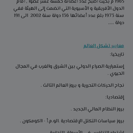
1965 م بحيث أصبح عدد أعضائه خمسة عشر عضوا , أمام
الدول الأفريقية و الأسيوية التي انضمت إلى الهيئة ففي
سنة 1973 بلغ عدد أعضائها 136 دولة سنة 2002 الى 191
دولة .....
معايير تشكل العالم
تاريخيا:
إستمرارية الصراع الدولي بين الشرق والغرب في المجال
الحيوي .
نجاح الحركات التحررية و بروز العالم الثالث .
إقتصاديا:
بروز النظام المالي الجديد .
بروز سياسات التكتل الإقتصادية .الو.م.أ - ااكومكون .