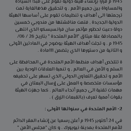
1943 م قرارا بإنشاء هيئة دولية تقوم على مبدأ السيادة
والمساواة بين جميع الأمم . و لتحقيق هذهالغاية تمت
ترجمتها الى أهداف و تنظيمات تقوم على أساسها الهيئة
الدولية الجديدة , فتمت مناقشتها من مندوبي خمسين
دولة دعيت لحظور مؤتمر سان فرانسيسكو الذي انتهى
بالمصادقة علة ميثاق "الأمم المتحدة " بتاريخ 26 / 06/
1945 م . و تجلت أهداف الهيئة بوضوح في المادتين الأولى
و الثانية من دستورها الذي يتضمن 111مادة .
ة تتلخص أهداف منظمة الأمم المتحدة في المحافظة على
السلم و الأمن في العالم , و تنمية العلاقات الودية بين
الأمم و تحقيق التعاون الدولي الذي تسهر على تحفيفه
مؤسسات متخصصة و العمل على إرسال البعثان في
مهمات تقنية الى جميع أنحاء العالم . كما جهزت الهيئة
بقوات أممية تعرف (بالقبعات الزرق ) .
2- الأمم المتحدة في سنواتها الأولى :
في 24 أكتوبر 1945 م أعلن رسميا عن إنشاء المقر الدائم
للأمم المتحدة بمدينة نيويورك . و كان "مجلس الأمن "