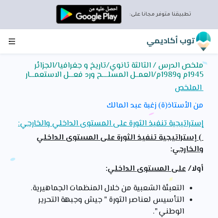
تطبيقنا متوفر مجانا على:
توب أكاديمي
ملخص الدرس / الثالثة ثانوي/تاريخ و جغرافيا/الجزائر
1945م و1989م/العمــل المسلــــح ورد فعـــل الاستعمـــار
الملخص
من الأستاذ(ة) زغبة عبد المالك
إستراتيجية تنفيذ الثورة على المستوى الداخلي والخارجي:
) إستراتيجية تنفيذ الثورة على المستوى الداخلي
والخارجي
:
أولا/
على المستوى الداخلي
:
التعبئة الشعبية من خلال المنظمات الجماهيرية.
التأسيس لعناصر الثورة " جيش وجبهة التحرير
الوطني ".