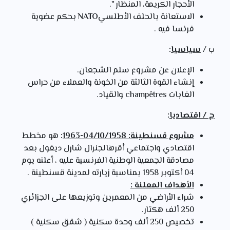
الأحجار الكريمة، المنظار ".
الاستعانة بالحلف الأطلسي
NATO
بحكم عضوية
فرنسا فيه .
ب /
سياسيا
:
الإعلان عن مشروع سلم الشجعان.
إنشاء القوة الثالثة من الخونة والعملاء من حراس
الغابات champêtres والقياد.
ج / اقتصاديا
:
مشروع قسنطينة: 04/10/1958-1963
:
هو مخطط
اقتصادي واجتماعي أقرهالجنرال شارل ديغول بعد
مصادقة الجمعية الوطنية الفرنسية عليه ، أعلنه يوم
04 أكتوبر 1958 بمناسبة زيارته لمدينة قسنطينة .
الأهداف المعلنة :
شراء الأراضي من المعمرين وتوزيعها على الجزائري
250 ألف هكتار.
تخصيص 250 ألف وحدة سكنية ( شقق سكنية )