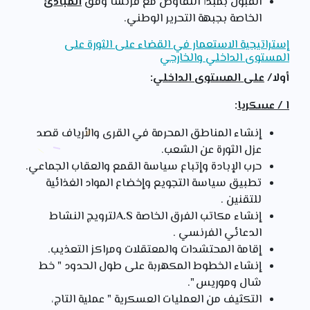
القبول بمبدأ التفاوض مع فرنسا وفق
المبادئ
الخاصة بجبهة التحرير الوطني.
إستراتيجية الاستعمار في القضاء على الثورة على
المستوى الداخلي والخارجي
أولا/
على المستوى الداخلي
:
ا / عسكريا
:
إنشاء المناطق المحرمة في القرى والأرياف قصد
عزل الثورة عن الشعب.
حرب الإبادة وإتباع سياسة القمع والعقاب الجماعي.
تطبيق سياسة التجويع وإخضاع المواد الغذائية
للتقنين .
إنشاء مكاتب الفرق الخاصة
A.S
لترويج النشاط
الدعائي الفرنسي .
إقامة المحتشدات والمعتقلات ومراكز التعذيب.
إنشاء الخطوط المكهربة على طول الحدود " خط
شال وموريس ".
التكثيف من العمليات العسكرية " عملية التاج،