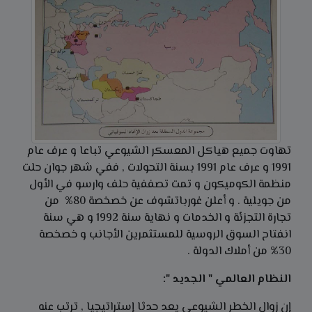
تهاوت جميع هياكل المعسكر الشيوعي تباعا و عرف عام
1991 و عرف عام 1991 بسنة التحولات , ففي شهر جوان حلت
منظمة الكوميكون و تمت تصففية حلف وارسو في الأول
من جويلية . و أعلن غورباتشوف عن خصخصة 80% من
تجارة التجزئة و الخدمات و نهاية سنة 1992 و هي سنة
انفتاح السوق الروسية للمستثمرين الأجانب و خصخصة
30% من أملاك الدولة .
النظام العالمي " الجديد ":
إن زوال الخطر الشيوعي يعد حدثا إستراتيجيا , ترتب عنه