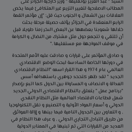
السيد " عبد العزيز بوتفليقة " وزير خارجية الجزائر على
المطالب الاصلاحية لتغيير التزيع غير المتكافئ فيما يخص
العلاقات بين الشمال و الجنوب حيث قل: "إن مؤتمر القمة
الرابع المنعقدة في الجزائر يؤلف حصيلة مرحلة بحثت
خلالها شعوبنا بعضهها عن البعض الىخر زمنا طويلا قبل
أن تلتقي و تتجمع حول مثل مشترك من النضال و الكرامة
في موقف المواجهة مع مستغليها ."
و صادق المؤتمر على قرارات و صادقت عليه الأمم المتحدة
في دورتها الخاصة السادسة لبحث الوضع الاقتصادي
العالمي عام 1974 و هذا القرار اسمه "النظام الاقتصادي
الجديد " لقد ظهر كتححد جوهري باستهدافه أسس
العدالة و الانصاف و المساواة بين الدول كما اتبع بإصدار
"برنامج عمل " يتعلق بالنظام الاقتصادي الدولي الجديد
شمل قطاعات الاقتصاد العالمية مثل النظام النقدي
الدولي و أسعار المواد الأولية و التصنيع و نقل التكنولوجيا
, و التعاون بين الجدول النامية فيما بينها و إزالة العوائق
من طريق التبادل التجاري الدولي , و عرف هذا النظام في
العديد من القرارات التي تم تبنيها في الممنابر الدولية