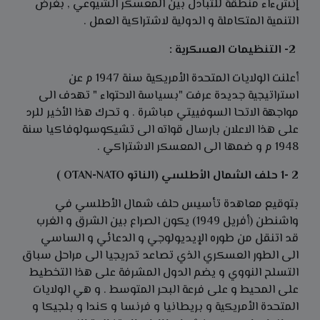
إنشءاء منطقة للتبادل بين المعسكر الشيوعي , بغرض
التنمية المتكاملة و الدولية لاشتراكية العمل .
2- التنظيمات العسكرية :
أعلنت الولايات المتحدة الأمريكية سنة 1947 م عن
استراتيجية جديدة عرفت "بسياسة الاحتواء " تهدف الى
مواجهة الاتحا السوفييتي مباشرة . و تحرك هذا الأخير للرد
على هذا الاعلان بارسال قواته الى تشيكوسولوفاكيا سنة
1948 م و ضمها الى المعسكر الاشتراكي .
2 -1 حلف الشمال الأطلسي (الناتو OTAN-NATO )
بتوقيع معاهدة تأسيس حلف شمال الأطلسي في
واشنطن (أفريل 1949) يكون الصراع بين الشرق و الغرب
قد اتنقل من طوره الإيديولوجي و الدعائي و الساسي
الى الطور العسكري الذي تصاعد تدريجيا الى مراحل سباق
التسلح النووي و يضم الدول المشرفة على هذا التخطيط
على المحيط و على فرعة البحر المتوسط . و هي الولايات
المتحدة الأمريكية و بريطانيا و فرنسا و كندا و بلجيكا و