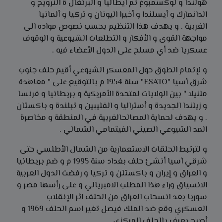
هولندا و لوكسمبوغ ثم ايطاليا و البرتغال ة النرويج و
الدانمارك و أيسلندا و أخيرا اليونان و تركيا و ألمانيا
الغربية . و يهدف هذا التنظيم بحسب نصوص مواده الى
مواجهة القوى و الأفكار و التطلعات الشيوعية و الوقوف
عسكريا ضد أي مسلح على الدول الأعضاء فيه .
و لإتمام الطوق حول المعسكر الشيوعي أقيم حلف جنوب
شرق آسيا "ESATO" سنة 1954 م بالتوقيع على " معاهدة
ملنيلا " بين الولايات لمتحدة الأمريكية و بريطانيا و فرنسا
و زيلندا الجديدة و أستراليا و الفليبين و تبلندة و باكستان
. و يهدف لحماية المصالحالغربية في المنطقة و مخاصرة
المد الشيوعي الصيني الفيتمامي الشمالي .
و لترتبط الحلقات الاستعمارية من الشمال الأطلسي حتى
شرقي آسيا أنشئ حلف بغداد سنة 1995 م و ضم بريطانيا
و العراق و إيران و باكستلن و تركيا و رفضت الدول العربية
الانسياق وراء هذا المطلب الامبريالي و على رأسها مصر و
سوريا بعد انسحاب العراق من الحلف اثر الإنقلاب
العسكري وقع ضد الملك فيصل تغير اسم الحلف 1969 و
أصبح يعرف بالحلف المركزي .