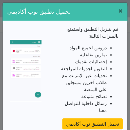
×
تطبيقنا متوفر مجانا على:
تحميل تطبيق توب أكاديمي
توب أكاديمي
قم بتنزيل التطبيق واستمتع
بالميزات التالية:
ملخص الدرس / الثالثة ثانوي/تاريخ و جغرافيا/تطور العالم
في ظل الثنائية القطبية/من الثنائية إلى الأحادية القطبية
دروس لجميع المواد
الملخص
تمارين تفاعلية
إحصائيات تقدمك
من الأستاذ(ة) الديوان الوطني للامتحانات
التقويم لجدولة المراجعة
الإشكالية
تحديات عبر الإنترنت مع
بالرغم من تعدد الأزمات بين المعسكرين وبلوغها حد
طلاب آخرين مسجلين
المواجهة فإن مبدأ الوفاق ظل سائدا لكن أعاقته مجموعة
على المنصة
من الصعوبات فبدأت ملامح تغيير جذري في طبيعة
نصائح متنوعة
العلاقات الدولية.
رسائل داخلية للتواصل
معنا
كيف تم الانتقال من الثنائية إلى الأحادية ؟
تحميل التطبيق توب أكاديمي
تفكك الكتلة الشرقية وسياسة التطويق