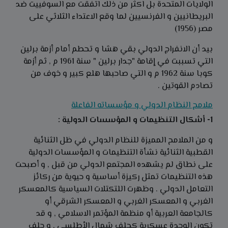
الولايات المتحدة بل اكثر من ذلك اتفقت مع السوفييت ضد
البريطانيين و الفرنسيين لما وقع الاعتداء الثلاثي على
مصر (1956)
بيد أن الانفراج الدولي بقي هشا و تحطم أمام أزمة برلين
التي تسببت في إقامة "جدار برلين " سنة 1961 م , ثم أزمة
كوبا سنة 1962 م و التي صاحبها هلع كبير و خوف من
تصادم القوتين .
ملامح النظام الدولي و مؤسساته الفاعلة
1- أشكال التنظيمات و المؤسسات الدولية :
و من الملامح المميزة للنظام الدولي في ظل الثنائية
القطبية الثنائية نشأة التنظيمات و المؤسسات الدولية
على نطاق لم يشهده المجتمع الدولي من قبل , و أصبحت
هذه التنظيمات تمثل ركيزة أساسية و حيوية من ركائز
التعامل الدولي . وظهرت اللتكتلات السياسية كالمعسكر
الغربي و المعسكر الغربي و المعسكر الشرقي أو
كالجامعة العربية أو منظمة المؤتمر الاسلامي , و قد
تكون الوحدة عسكرية كحلف شمال الأطلسي , و حلف