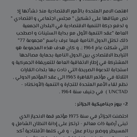
اهتمت الامم المتحدة بالأمور الاقتصادية منذ نشأتها إذ
نص ميثاقها على تشكيل " مجلس اجتماعي و اقتصادي "
و لدفع حركة التنمية الاقتصادية في البلدان الجمعية
العامة "عقد التنمية الأول مع بداية الستينات و اصطحب
ذلك تكتل الدول النامية فيما عرف باسم "مجموعة 77"
التي شكلت عام 1964 ;. و كان هدف هذه المجموعة هو
الترابط الاقتصادي بين الدول النامية بحماية مصالحها
المشتركة في إطار الاتفاقية العامة للتعريفةة الجمركية و
استجابة للدعوة الصريحة التي نادت بها بلدات القارات
الثلاثة في مؤتمر القاهرة 1963 الى عقد المؤتمر الدولي ,
نظم لقاء الأمم المتحدة للتجارة و التنمية (الأونكتاد -
UNCTAD ) في جنيف سنة 1964 .
2- بروز ديناميكية الجزائر :
احتضنت الجزائر في سنة 1973 مؤتمر قمة الانحياز الذي
تبنى أرضية ذات معالم - ترتكز على إدانة النظان الشامل و
المسيطر ووضع برنام عمل - و في كلمة الأفتتاحية أكد