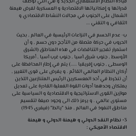
قيادة النظام الاستعماري الجديد و هي التي توظف
قدراتها و إمكانياتها الاقتصادية و العسكرية لفرض هيمنة
الشمال على الجنوب في مجالات النشاط الاقتصادي و
الثقافي و التقني ...
ب- عدم الحسم في النزاعات الرئيسية في العالم , بحيث
الحروب في حركة متصلة من التأجج دون حسم , و أن
استمرار تفجير التناقضات في هذه المناطق (الشرق
الأوسط , جنوب شرق آسيا , جنوب غرب آسيا , أمريكا
الوسطى , جنوب إفريقيا .....) يتم في إطار المحافظة على
أركان النظام العالمي القائم . و يفرض على قوى التغيير ,
أن تنخرط في أحد المعسكرين الرئيس المتنازعين اللذين
يملكان وحدهما أدوات القوة الفعلية القادرة على تعديل
موازين القوى الاستراتيجية و الاقتصادية و السياسية على
مستوى عالمي . و يرمز ذلك الى وجود صيغة لتقسيم
مناطق النفوذ في العالم , منذ "يالط" (فيفري 1945)
3- نظام النقد الدولي و هيمنة الدولي و هيمنة
الاقتصاد الأمريكي :