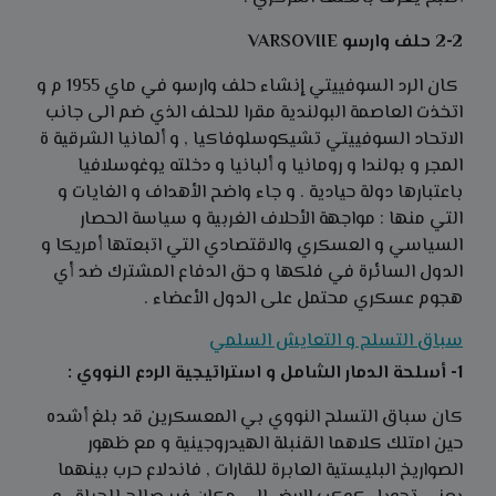
2-2 حلف وارسو VARSOVIIE
كان الرد السوفييتي إنشاء حلف وارسو في ماي 1955 م و
اتخذت العاصمة البولندية مقرا للحلف الذي ضم الى جانب
الاتحاد السوفييتي تشيكوسلوفاكيا , و ألمانيا الشرقية ة
المجر و بولندا و رومانيا و ألبانيا و دخلته يوغوسلافيا
باعتبارها دولة حيادية . و جاء واضح الأهداف و الغايات و
التي منها : مواجهة الأحلاف الغربية و سياسة الحصار
السياسي و العسكري والاقتصادي التي اتبعتها أمريكا و
الدول السائرة في فلكها و حق الدفاع المشترك ضد أي
هجوم عسكري محتمل على الدول الأعضاء .
سباق التسلح و التعايش السلمي
1- أسلحة الدمار الشامل و استراتيجية الردع النووي :
كان سباق التسلح النووي بي المعسكرين قد بلغ أشده
حين امتلك كلاهما القنبلة الهيدروجينية و مع ظهور
الصواريخ البليستية العابرة للقارات , فاندلاع حرب بينهما