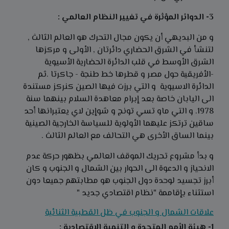
3- الدوائر المؤثرة في تغيير النظام العالمي :
و من البديهي أن يكون مجال التحرك هو العالم الثالث ,
لتنشأ في الشرق الحضاري دائرتان , الأولى و مركزها
الشرق الأوسط في قلب الدائرة الحضارية الأسيوية
-الأفريقية حول مصر و قطرها خط طنجة - جاكرتا .ثم
الدائرة الاسيوية و التي برزت فيها الصين كنركز مستندة
الى اليابان خاصة بعد إبرام معاهدة السلام بينهما سنة
1978. و التي ماو تسي تونج و شوإين لاي يعتبرانها أحد
ساقين ترتكز عليهما الأولوية للسياسة الخارجية الصينية
بينما الساق الأخرى هي التحالف مع العالم الثالث .
و بدأ مشروع تحريك الموقف العالمي بظهور حركة عدم
الانحياز و الدعوة الى الحوار بين الشمال و الجنوب و كان
أبرز تجسيد لوحدة دول الجنوب هو مطابتهم جميعا دون
استثناء بإقاممة "نظام اقتصادي جديد "
علاقات الشمال و الجنوب في ظل القطبية الثنائية
1- هيئة الأمم المتحدة و التنمية الاقتصادية :