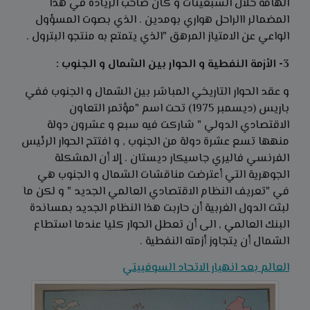
الهامة خلال السبعينات و كان صاحب الريادة في هذا
المضمالر االراحل هواري بومدين . الذي بصوت المسؤول
الواعي عن الامتياز المرهق "الذي يتمتع به منتجو البترول .
3- الأزمة النفطية و الحوار بين الشمال و الجنوب :
و عقد الحوار التاريخي المباشر بين الشمال و الجنوب ففي
باريس (ديسمبر 1975) تحت اسم "مؤتمر التعاون
الاقتصادي الدولي " شاركت فيه سبع و عشرون دولة
منهها تسع عشرة دولة من الجنوب , و افتتح الحوار الرئيس
الفرنسي فاليري جاسيكار ديستان . إلا أن المشكلة
الجوهرية التي أعترضت مناقشات الشمال و الجنوب هي
في "تعريف النظام الاقتصادي العالمي الجديد " و لكن ما
لبثت الدول الغربية أن حاربت هذا النظام الجديد بمساندة
البنك العالمي , الى أن تعطل الحوار كليا عندما استطاع
الشمال أن يتجاوز أزمته النفطية .
العالم بعد انهيار الاتحاد السوفييتي