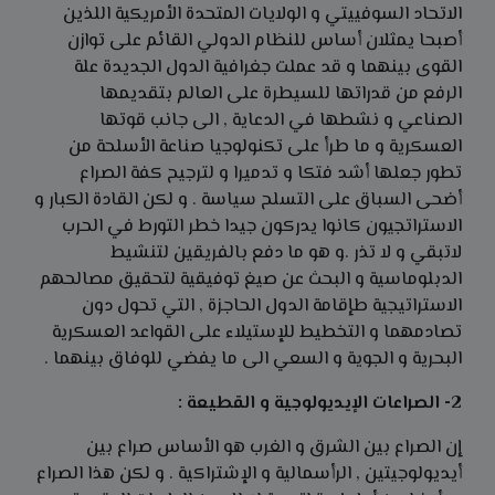
الاتحاد السوفييتي و الولايات المتحدة الأمريكية اللذين
أصبحا يمثلان أساس للنظام الدولي القائم على توازن
القوى بينهما و قد عملت جغرافية الدول الجديدة علة
الرفع من قدراتها للسيطرة على العالم بتقديمها
الصناعي و نشطها في الدعاية , الى جانب قوتها
العسكرية و ما طرأ على تكنولوجيا صناعة الأسلحة من
تطور جعلها أشد فتكا و تدميرا و لترجيح كفة الصراع
أضحى السباق على التسلح سياسة . و لكن القادة الكبار و
الاستراتجيون كانوا يدركون جيدا خطر التورط في الحرب
لاتبقي و لا تذر .و هو ما دفع بالفريقين لتنشيط
الدبلوماسية و البحث عن صيغ توفيقية لتحقيق مصالحهم
الاستراتيجية طإقامة الدول الحاجزة , التي تحول دون
تصادمهما و التخطيط للإستيلاء على القواعد العسكرية
البحرية و الجوية و السعي الى ما يفضي للوفاق بينهما .
2- الصراعات الإيديولوجية و القطيعة :
إن الصراع بين الشرق و الغرب هو الأساس صراع بين
أيديولوجيتين , الرأسمالية و الإشتراكية . و لكن هذا الصراع