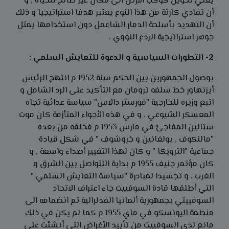
يعني تحويل كوكب الارض الى مكان غير صالح للحياة , و
أن تفادي كارثة من هذا النوع يعتبر هدفا استراتيجيا و ذلك
أن التهديد بأسلحة الدمار الشاعمل دون استخدامها يمثل
جوهر استراتيجية الردع النووي .
2
- التطورات السياسية و الدعوة للتعايش السلمي :
بوصول الجمهورين بين الحكم سنة 1952 م انتهج الرئيس
أيزنهاور خط سلفه ترومان مع التأكيد على الرد الشامل و
اتبع وزيره للخارجية "فورستر دالاس" سياسة عدائية تجاه
المعسكر الشيوعي . و في هذه الأجواء المتأزمة كان موت
ستالين المفاجئ في مارس 1953 م فخلفه من بعده
"مالنكوف , بولغانين و خروشوف " في شكل قيادة
جماعية "الترويكا " و كان لهذا التغيير أصداء واسعة , و
كان مؤتمر جنيف 1955 م بداية اللتواصل بين الشرق و
الغرب . و تجسيدا لمبادرة "سياسة التعايش السلمي "
التي أطلقها قادة السوفييت جاء اعتراف الاتحاد
السوفييتي بجمهورية ألمانيا الفدلرالية ثم انضمامه الى
منظمة اليونسكو في ماي 1955 م كما لم يكن في ذلك
مانع لدى السوفييت من تأييد الأغراض التي أنشئت على