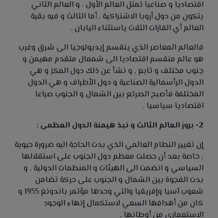
اقتصاديا و صناعيا تمثل العالم الأول . و العالم الثاني
يتكون من دول أروبا الاشتراكية , أما الثالث و فيه بقية
العالم أي القارات الثلاث ياستثناء اليابان .
فالعالم المعاصر الذي ينقسم إيديولوجيا الى شرق وغرب
هو عالم منقسم اقتصاديا الى شممال متقدم مهيمن و
جنوب مختلف و تابع , و نشأ عن ذلك دول المكز و هي
الدول الرأسمالية الصناعية و دول الأطراف و هي الدول
المختلفة فأصبح الصرتع بين الشمال و الجنوب صراعا
اقتصاديا سياسيا .
2- بروز العالم الثالث و نبذ هيمنة الدول العظمى :
إن تغيير النطام العالمي الذي بدت الحاجة اليه ضرورة حيوية
, خاصة بعد أن حصلت معظم دول الجنوب على استقلالها
السياسي و انضمت الى الهيئات و المنظمات الدولية . و
بدت الفجوة بين الشمال و الجنوب على حركة تضامن
شعوب آسيا وإفريقيا والتي وحدها مؤتمر باندونغ 1955 و
كان من أهدافها السعي لاستكمال إنهاء الوجود
الاستعماري من أوطانها .