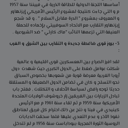
أساسها اللجنة الدولية للطاقة الذرية في فييننا سنة 1957
م و التي جاءت كنتيجة لمشروع الرئيس الأمريكي إيزنهاور
و المعروف بمشروع " الدرة مقابل السلام " . و قد شجع
إيزنهاور التقارب مع الاتحاد السوفييتي بإخماده للحملة
العنيفة التي تزعمها النائب "ماك كارتي " ضد الشيوعية .
3- بروز قوى ضاغطة جديدة و التقارب بين الشرق و الغرب
:
لقد افرز الصراع بين المعسكرين قوى اقليمية و عالمية
شكلت عوامل ضغط على الدول الكبرى حيث شهدت دول
أروبا الغربية معرضة قوية من شعوبها بخصوص السباق
نحو التسلح و كان في تضامن الدول الضعيفة و المستقلة
حديثا توجه رافض لسياسة الأحلاف و التكتلات , ففتح باب
تبادل الزيارات بين الفريقين زار خروشوف الولايات المتحدة
الأمريكية سنة 1959 م ثم لقاء سنة 1961 م مع الرئيس
كينيدي في فينا و نتج عن ذلك احترام كل فريق لمناطق
نفوذ الآخر و عدم التعدي عليها فلما سحقت الدبابات
الروسية الثورة المجرية ببوداباست سنة 1956 م لم تتدخل