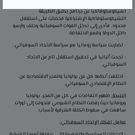
- بدأت جذور التفكك منذ سنة 1968 عند إعلان
تشيكوسلوفاكيا عن برنامج يطبق الطريقة
التشيكوسلوفاكية الإشتراكية فحصلت على استقلال
محدود، فأدى إلى تدخل القوات السوفياتية وحلف وارسو
داخل الدولة وقمع الانتفاضة.
- تضاربت سياسة رومانيا مع سياسة الاتحاد السوفياتي.
- نجحت ألبانيا في تحقيق استقلال تام عن الاتحاد
السوفياتي.
- اختلفت أنظمة كل من بولونيا والمجر الاقتصادية عن
النظام الإقتصادي السوفياتي.
النتيجة:
ظهور انتفاضات في كل من المجر، بولونيا
ورومانيا حيث رفضت النظام الشيوعي فتحولت إلى ثورات
ساهمت في سقوط الكتلة الشرقية لأسباب:
عوامل تفكك الإتحاد السوفياتي:
- الحركات السياسية والشعبية التي عرفتها أوروبا الشرقية