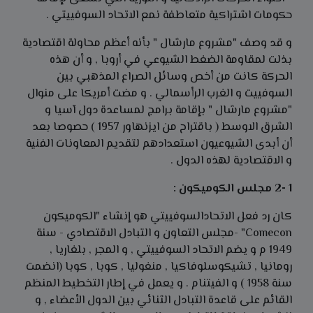
حكومات اشتراكية متعاطفة نمع الاتحاد السوفييتي .
و قد وصف "مشروع مارشال " بأنه أعظم محاولة اقتصادية
بذلت لمقاومة الضغط الشيوعي في أروبا , و أن هذه
الحركة كانت من أخص وسائل الصراع المذهبي بين
السوفييت و الغرب الرأسمالي . و مضت أمريكا على منوال
"مشروع مارشال " بإقامة برامج لمساعدة دول آسيا و
الشرق الاوسط ( باقتراح من ايزنهاور 1957 ) حصوصا بعد
أن أبدى الشيوعيون استعدادهم لتقديم المعاونات الفنية
و الاقتصادية لهذه الدول .
1 -2 مجلس الكوميكون :
كان رد فعل الاتحادالسوفييتي هو إنشاء "الكوميكون
Comecon" -مجلس التعاون و التبادل الاقتصادي - سنة
1949 م و يضم الاتحاد السوفييتي , و المجر , بلغاريا ,
رومانيا , تشيكوسلوفاكيا , منغوليا , كوبا , كوبا (انضمت
سنة 1958 ) و الفيتنام . و يعمل في إطار التخطيط المنظم
القائم على قاعدة التبادل الثنائي بين الدول الأعضاء , و