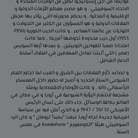
موأيضا من أجل إستراتيجية لكلل من الولايات المتحدة و
الاتحاد السوفييتي . و هو مصدر معظم الأزمات الدولية و
الإقليمية و المحلية , و بحكم محوريته التي يؤثر بها مجمل
العلاقات الدولية و هو المسؤول عن الكثير من التحولات و
التوترات عن عالمنا المعاصر , و كانت الحرب الكورية (1950-
1953) أول حرب محدودة تخوضها أمريكا , كما كانت
امتحانا صعبا للقوانين النوييتين , و بعدها أزمة السويس
(مصر ) التي أثبتت تعادل العملاقين في امتلاك أسلحة
الدمار الشامل .
و تصاعد تأزم العلاقات بين الشرق و الغرب لما تجاوز الفكر
الشيوعي الستار الحديد و أصبح له حضور داخل المعسكر
الرأسمالي ذاته , و كانت الأوضاع الاقتصادية يومئذ
مشجعة لانتشار الرؤية الشيوعية في أروبا و في مكان في
العالم بكافة الوسائل .جاء ذلك على لسان الرئيس
الأمريكي 12 /30 / 1947 م و الذي أعلن فيه عن سياسة
امريكية جديدة تجاه أروبا عرفت "بمبدأ ترومان " و كان الرد
السوفييتي هيئة "الكومفورم " Kominform في مفس
السنة .