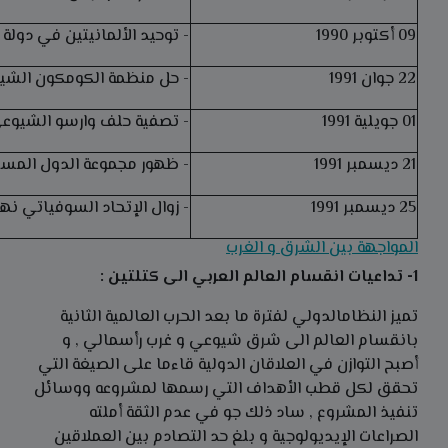
09 أكتوبر 1990
- توحيد الألمانيتين في دولة و
22 جوان 1991
- حل منظمة الكومكون الشيوع
01 جويلية 1991
- تصفية حلف وارسو الشيوعي
21 ديسمبر 1991
- ظهور مجموعة الدول المست
25 ديسمبر 1991
- زوال الإتحاد السوفياتي نها
المواجهة بين الشرق و الغرب
1- تداعيات انقسام العالم العربي الى كتلتين :
تميز النظامالدولي لفترة ما بعد الحرب العالمية الثانية
بانقسام العالم الى شرق شيوعي و غرب رأسمالي , و
أصبح التوازن في العلاقان الدولية قاءما على الصيغة التي
تحقق لكل قطب الأهداف التي رسمها لمشروعه ووسائل
تنفيذ المشروع , ساد ذلك جو في عدم الثقة أملته
الصراعات الإيديولوجية و بلغ حد التصادم بين العملاقين