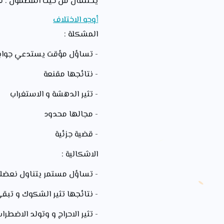
يختلفان من حيث المضمون : فم
أوجه الاختلاف
المشكلة :
- تساؤل مؤقت يستدعي جواب
- نتائجها مقنعة
- تثير الدهشة و الاستغراب
- مجالها محدود
- قضية جزئية
الاشكالية :
- تساؤل مستمر يتناول نعض
- نتائجها تثير الشكوك و تبقى
- تثير الاحراج و وتولد الاضط