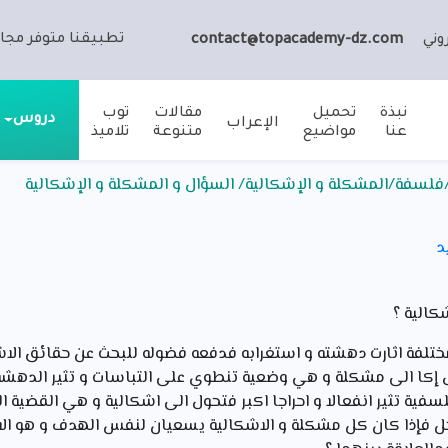
تطبيقنا متوفر مجان
وني
contact@topacademy-dz.com
نبذة
تحميل
مقالات
توب
دروس
الإعراب
عنا
مواضيع
متنوعة
تلاميذ
/فلسفة/المشكلة و الإشكالية/ السؤال و المشكلة و الإشكالية
د
كالية ؟
تلفة اثارت دهشته و استغرابه فدفعه فضوله للبحث عن حقائق الاشيا
ل إكا الى مشكلة و هي وضعية تنطوي على التباسات و تثير الدهشة
ة تثير انفعالا و احراجا اكبر فتحول الى اشكالية و هي القضية ال
بحل فإذا كان كل مشكلة و الاشكالية يسعيان لنفس الهدف و هو الاج