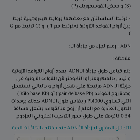
(S) و حمض الفوسفوريك (P)
- ترتبط السلسلتان مع بعضهما بروابط هيدروجينية تربط
بين أزواج القواعد الآزوتية (Aترتبط مع T ) و (C ترتبط مع G
)
ADN - رسم لجزء من جزيئة الـ :
ملاحظة :
يتم قياس طول جزيئة الـ ADN بعدد أزواج القواعد الآزوتية
و ليس بالميكرومتر أو النانومتر لأن القواعد الآزوتية في
جزيئة الـ ADN مرتبطة على شكل أزواج و بالتالي تستعمل
وحدة زوج القواعد (pair de base Pb ) أو (Kilo base Kb )
التي تساوي Pb1000 ( يقاس طول الـ ADN كذلك بوحدات
الطول العادية مع العلم أن زوج منالقواعد يشغل مسافة
0,34 نانومتر على طول محور التركيب الحلزوني المزدوج
التحليل المقارن لجزيئة الأ ADN عند مختلف الكائنات الحية