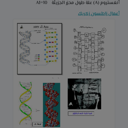
أنغستروم (A) علة طول محزر الجزيئة 10=A1
أعمال زاطسون زكريك