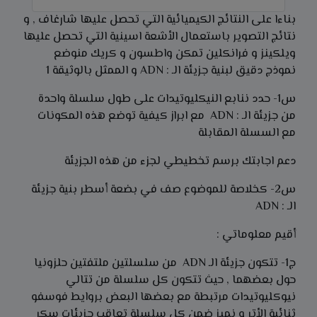
بناءا على النتائج الكيميائية التي تحصل عليها شارغاف , و
نتائج التصوير باستعمال الأشعة اسينية التي تحصل عليها
ويلكينز و فرانكلين تمكن واطسون و كريك منوضع
نموذج دقيق لبنية جزيئة الـ : ADN و الممثل بالوثيقة 1
س1- حدد ننابع النيكليوتيدات على طول سلسلة واحدة
من جزيئة الـ : ADN مع ابراز كيفية توضع هذه المكونات
مع السسلة المقابلة
دعم اجابتك برسم تخطيطي لجزء من هذه الجزيئة
س2- كخلاصة للموضوع صف في بضعة أسطر بنية جزيئة
الـ : ADN
أقيم معلوماتي :
ج1- تتكون جزيئة الـ ADN من سلسلتين ملتفتين حلزونيا
حول بعضهما , حيث تتكون كل سلسلة من تتالي
نيوكليوتيدات مرتبطة مع بعضها البعض بروايط فوسفو
ثنائية الأتر و نميز ضمن كل سلسلة تعاقب جزيئات سكر