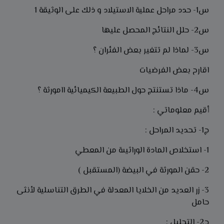
س1- حدد مراحل عملية الاستيلاد و ذلك على الوثيقة 1
س2- حلل النتائج المحصل عليها
س3- لماذا لم تتغير بعض الفئران ؟
اقارح بعض الفرضيات
س4- ماذا تستنتج حول الطبيعة الكيميائية اامورثة ؟
أقيم معلوماتي :
ج1- تحديد المراحل :
1- استخلاص المادة الوراثيىة من المعطي
2- حقن المورثة في البيضة (المستقبل )
3- زر العديد من الخلايا المعدلة في الطرق التناسلية لأنثى
حامل
ج2- التحليل :