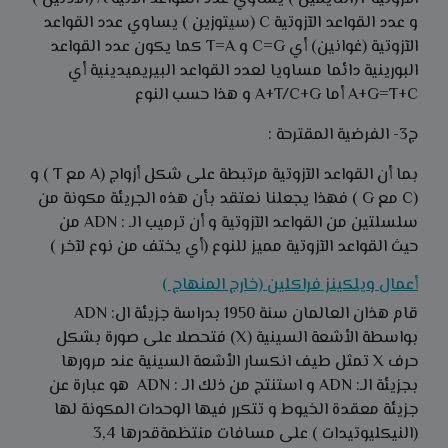
و عدد القواعد الآزوتية C (سيتوزين ) يساوي عدد القواعد
الآزوتية (غوانين) أي C=G و T=A كما يكون عدد القواعد
البورينية دائما مساويا لعدد القواعد البيريميدينية أي
A+G=T+C أما A+T/C+G و هذا حسب النوع
ج3- الفرضية المقترحة :
بما أن القواعد الآزوتية مرتبطة على شكل أزواج (A مع T ) و
(C مع G ) فهذا يجعلنا نعتقد بأن هذه الجريئة مكونة من
سلسلتين من القواعد الآزوتية و أن ترميب الـ : ADN من
حيث القواعد الآزوتية مميز للنوع (أي يختف من نوع لآخر )
أعمال ويلكينز فراكلين (خارج المنهاج )
قام هذان العالمان سنة 1950 بدراسة جزيئة ال: ADN
بواسطة الأشعة السينية (X) فتحصلا على صورة بشكل
حرف X تمثل طيف انكسار الأشعة السينية عند مرورها
بجزيئة الـ: ADN و استنتج من ذلك الـ : ADN هو عبارة عن
جزيئة معقدة الخيوط و تتكرر فيها الوحدات المكونة لها
(النيكليوتيدات ) على مسافات منتظمةقدرها 3,4