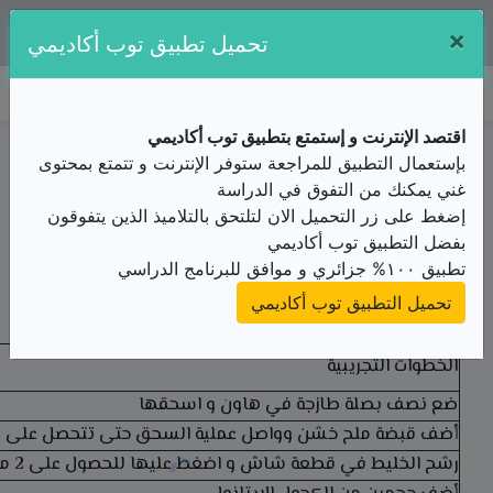
×
تطبيقنا متوفر مجانا على:
تحميل تطبيق توب أكاديمي
توب أكاديمي
اقتصد الإنترنت و إستمتع بتطبيق توب أكاديمي
ملخص الدرس / الثآنية ثانوي/علوم الطبيعة و الحياة/
بإستعمال التطبيق للمراجعة ستوفر الإنترنت و تتمتع بمحتوى
وحدة الكائنات الحية/الوحدة البنيوية ADN
غني يمكنك من التفوق في الدراسة
الملخص
إضغط على زر التحميل الان لتلتحق بالتلاميذ الذين يتفوقون
من الأستاذ(ة) جبار محمد
بفضل التطبيق توب أكاديمي
تطبيق ١٠٠% جزائري و موافق للبرنامج الدراسي
استخلاص الـ ADN
تحميل التطبيق توب أكاديمي
التجربة :
الخطوات التجريبية
ضع نصف بصلة طازجة في هاون و اسحقها
أضف قبضة ملح خشن وواصل عملية السحق حتى تتحصل على ع
رشح الخليط في قطعة شاش و اضغط عليها للحصول على 2 ملل من الرشاحة