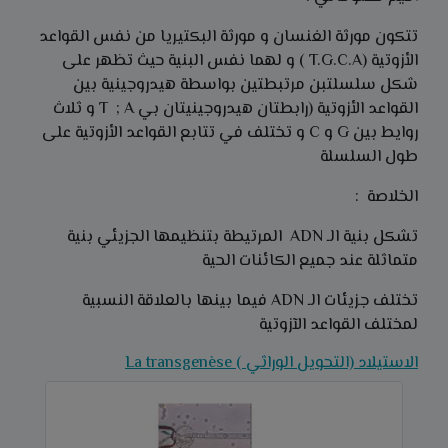
تتكون مورثة الغنسان و مورثة البكتيريا من نفس القواعد
الأزوتية (T.G.C.A ) و لهما نفس البنية حيث تظهر على
شكل سلسلتبن مرتبطتين بواسطة هيدروجينية بين
القواعد الأزوتية (رابطتان هيدروجينيتان بي T ; A و ثلاث
روايط بين G و C و تختلف في تتابع القواعد الأزوتية على
طول السلسلة
الخلاصة :
تشكل بنية الـ ADN المرتيطة بتنظيمها الجزيئي بنية
متماثلة عند جميع الكائنات الحية
تختلف جزيئات الـ ADN فيما بينها بالعلاقة النسبية
لمختلف القواعد الآزوتية
الاستيلاد (التحويل الوراثي ) La transgenèse