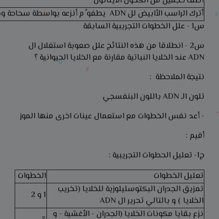
أضف حجمين من الكحول الايتانول
أترك الراسب الأابيض لل ADN يطفو ُم أنزعه بواسطة سحاحة وضعه في زجاجة ساعة
س1 - علل الخطوات التجريبية السابقة
س2 - انطلاقا من هذه النتائج علل صعوبة استغلال ال
ADN عند الخلايا النباتية مقارنة مع الخلايا الحيوانية ؟
نتيجة الملاحظة :
تلون الـ ADN باللون البنفسجي
- أعد نفس الخطوات مع استعمال عينات اخرى منها الموز
أقيم :
ج1- تعليل الحطوات التجريبية :
تعليل الخطوات
الخطوات
تمزيق الجدران البكتوسليلوزية للخلايا (تخريب
1 و 2
الخلايا ) و بالتالي تحرير ال ADN
نزع بقايا مكونات الخلايا (الجدران - الأغشية - و