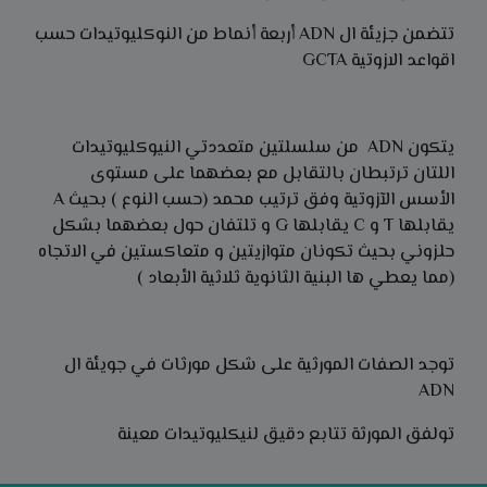
تتضمن جزيئة ال ADN أربعة أنماط من النوكليوتيدات حسب
اقواعد الازوتية GCTA
يتكون ADN من سلسلتين متعددتي النيوكليوتيدات
اللتان ترتبطان بالتقابل مع بعضهما على مستوى
الأسس الآزوتية وفق ترتيب محمد (حسب النوع ) بحيث A
يقابلها T و C يقابلها G و تلتفان حول بعضهما بشكل
حلزوني بحيث تكونان متوازيتين و متعاكستين في الاتجاه
(مما يعطي ها البنية الثانوية ثلاثية الأبعاد )
توجد الصفات المورثية على شكل مورثات في جويئة ال
ADN
تولفق المورثة تتابع دقيق لنيكليوتيدات معينة