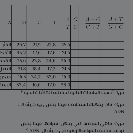
A
G
C
T
25,6
22,8
21,9
29,7
الفأر
31,6
17,6
17,6
33,2
الأخط
26,0
24,6
23,8
25,6
القمح
31,3
17,2
18,4
31,8
البصل
16,0
33,0
34,2
16,5
ميكر
33,0
17,0
16,6
33,4
الست
س1- أحسب العلاقات التالية لمختلف الكائنات الحية ؟
س2- ماذا يمكنك استخلاصه فيما يخص بنية جزيئة الـ :
ADN
س3- ماهي الفرضية التي يمكن اقتراحها فيما يخص
توضح مختلف القواعدالآزوتية في جزيئة ال: ADN ؟