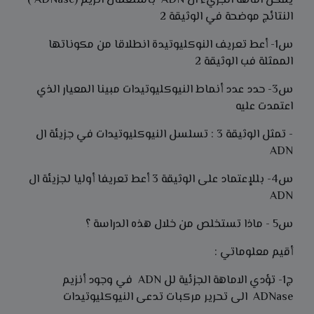
يمكن اماهة الجزيء ال ADN باستعمال انزيم (ADNase )
النتائج موضحة في الوثيقة 2
س1- أعط تعريف النوكليوتيدة انطلاقا من مكوناتها
الممثلة فب الوثيقة 2
س3- حدد عدد أنماط النيوكليوتيدات مبينا المعيار الذي
اعتمدت عليه
- تمثل الوثيقة 3 : تسلسل النيوكليوتيدات في جزيئة ال
ADN
س4- بللإعتماد على الوثيقة 3 أعط تعريفا أوليا لجزيئة ال
ADN
س5 - ماذا تستخلص من خلال هذه الدراسة ؟
أقيم معلوماتي :
ج1- تؤدي الاماهة الجزئية لل ADN في وجود أنزيم
ADNase الى تحرير مركبات تدعى النيوكليوتيدات