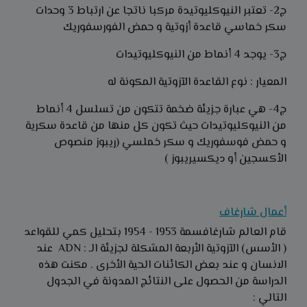
ج2- تعتبر النيوكليوتيدة مركبا ناتجا عن ارتباط 3 وحدات
سكر خماسي قاعدة أزوتية و حمض الفورسفوريك
ج3- يوجد 4 أنماط من النيوكليوتيدات
المعيار : نوع القاعدة الآزوتية المكونة له
ج4- هي عبارة جزيئة ضخمة تتكون من تسلسل 4 أنماط
من النيوكليوتيدات حيث تكون كل منها من قاعدة سكرية
و حمض فوسفوريك و سكر خملسي (ريبوز منصوص
الأكسجين أو ديكسيريبوز )
أعمال شارغاف
قام العالم شارغافسمة 1953 - 1954 بتحليل كمي للقواعد
( الأسس) الآزوتية الأربعة المشكلة لجزيئة الـ : ADN عند
الانسان و عند بعض الكائنات الحية الأخرى . مكنت هذه
الدراسة من الحصول على النتائج المدونة في الجدول
التالي :