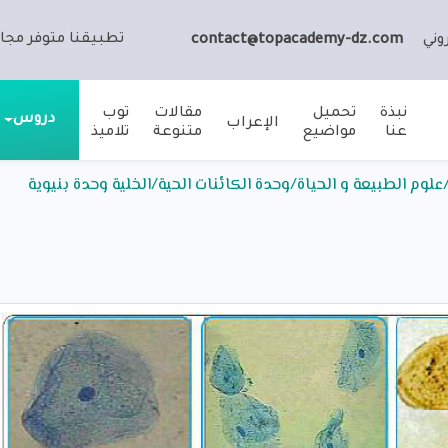
تطبيقنا متوفر مجان
وني
contact@topacademy-dz.com
نبذة
تحميل
مقالات
توب
دروس
الإعراب
عنا
مواضيع
متنوعة
تلاميذ
لوم الطبيعة و الحياة/وحدة الكائنات الحية/الخلية وحدة بنيوية