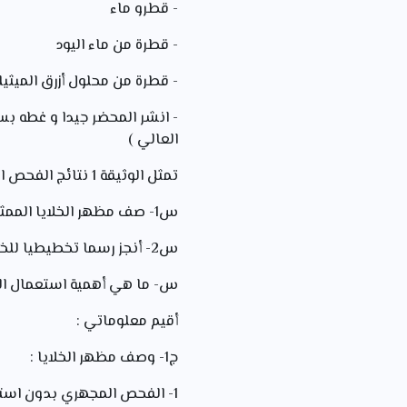
- قطرو ماء
- قطرة من ماء اليود
- قطرة من محلول أزرق الميثي
- انشر المحضر جيدا و غطه ب
العالي )
تمثل الوثيقة 1 نتائج الفحص المجهري :
س1- صف مظهر الخلايا الممثلو في الوثيقة 1
س2- أنجز رسما تخطيطيا للخلية المشاهدة و أرفقها بالبيانات اللازمة
س- ما هي أهمية استعمال الم
أقيم معلوماتي :
ج1- وصف مظهر الخلايا :
1- الفحص المجهري بدون استع