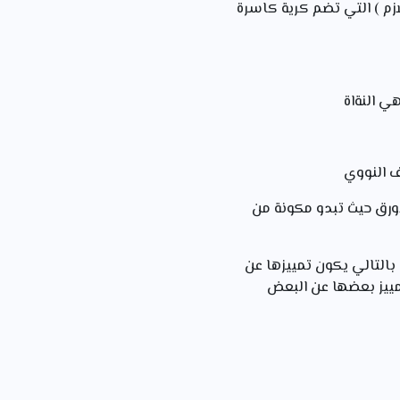
زم ) التي تضم كرية كاسرة
هي النةاة
اف النووي
لأورق حيث تبدو مكونة من
 بالتالي يكون تمييزها عن
تمييز بعضها عن البعض