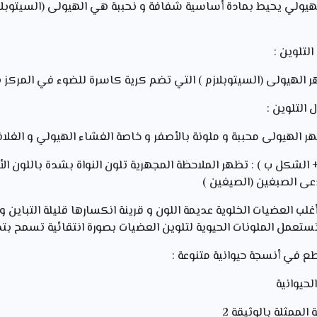
هيولي يحيط بمادة أساسية شفافة و نحببة هي الهيولى (السيتوبلا
ظهر الهيولى (السيتوبلازم ) التي تضم كرية كاسرة للضوء في المركز 
ظهر الهيولى محببة و ملونة بالأصفر و خاصة الغشاء الهيولي و الغل
 + الشكل ب ) : تظهر الملاحظة المجهرية تلون النواة بشدة باللون ا
عى الصبغين (الصيغين )
غلب العضيات الخلوية عديمة اللون و قرينة انكسارها قليلة التباين و
ستعمل الملونات الحيوية لتلوين العضيات بصورة انتقائية تسمح ب
ع في أنسجة حيوانية متنوعة :