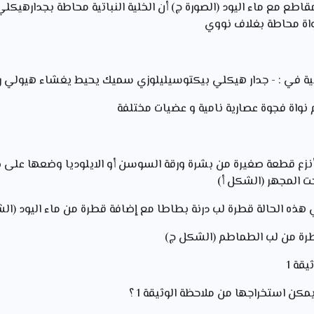
اطع مع ماء اليود (الصورة ج) أن الخلية النباتية محاطة بجدارهي
واة محاطة بغلاف نووي
باتية في : - جدار هيكلي بيكتوسيليلوزي سميك يحيط يغشاء هيولي 
واة فجوة عصارية نامية و عضيات مختلفة
 أنزع قطعة صغيرة من بشرة ورقة السوسن أو الايلوديا وضعها على
ت المجهر (الشكل أ)
هذه الحالة قطرة لب درنة بطاطا مع إضافة قطرة من ماء اليود (ا
طرة من لب الطماطم (الشكل ج)
قة 1