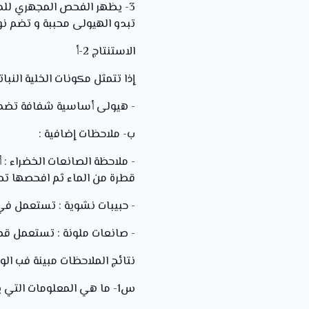
3- يظهر الفحص المجهري للمق
تبدو الهيولى محببة و تضم ن
الاستنتاج 2-أ
إذا تتمثل مكونات الخلية الن
- هيولى أساسية شفافة تضم ن
ب- ملاحظات إضافية :
- ملاحظة الصانعات الخضراء :
قطرة من الماء ثم افحصها تح
- حبيبات نشوية : تستعمل في 
- صانعات ملونة : تستعمل ق
نتائج الملاحظات مبينة فب الوثي
س1- ما هي المعلومات التي يمكن استخراجها من ملاحظة الوثيقة 1 ؟