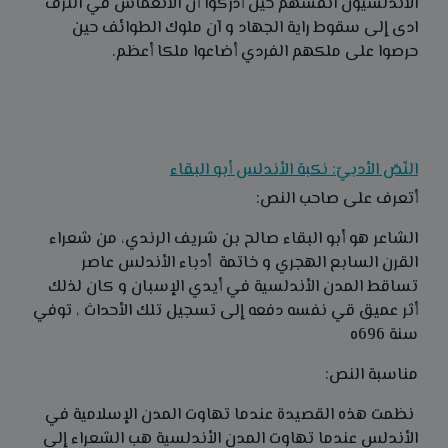
الاندلسيون انفسهم حين أدركوا أن الانغماس في الترف
ادى إلى سقوط راية الجهاد و آن ملوك الطوائف حين
حرصوا على ملكهم الفردي أضاعوا ملكا أعظم.
النّصّ الأدبيّ: نكبة الأندلس أبو البقاء
أتعرف على صاحب النص:
الشاعر هو أبو البقاء صالح بن شريف الرندي، من شعراء
القرن السابع الهجري و خاتمة أدباء الأندلس عاصر
تساقط المدن الأندلسية في أيدي الإسبان و كان لذلك
أثر عميق قي نفسه دفعه إلى تسجيل تلك الأحداث ، توفي
سنة 696ه
مناسبة النص:
نظمت هذه القصيدة عندما تهاوت المدن الإسلامية في
الأندلس عندما تهاوت المدن الأندلسية هب الشعراء إلى