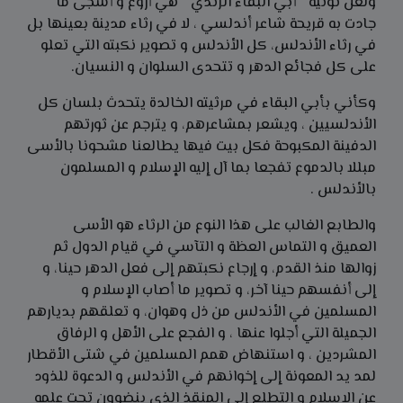
ولعل نونية " أبي البقاء الرندي " هي أروع و أشجى ما
جادت به قريحة شاعر أندلسي ، لا في رثاء مدينة بعينها بل
في رثاء الأندلس، كل الأندلس و تصویر نکبته التي تعلو
على كل فجائع الدهر و تتحدى السلوان و النسيان.
وكأني بأبي البقاء في مرثيته الخالدة يتحدث بلسان كل
الأندلسيين ، ويشعر بمشاعرهم، و يترجم عن ثورتهم
الدفينة المكبوحة فكل بيت فيها يطالعنا مشحونا بالأسى
مبللا بالدموع تفجعا بما آل إليه
الإسلام و المسلمون
بالأندلس .
والطابع الغالب على هذا النوع من الرثاء هو الأسى
العميق و التماس العظة و التآسي في قيام الدول ثم
زوالها منذ القدم، و إرجاع نکبتهم إلى فعل الدهر حينا، و
إلى أنفسهم حينا آخر، و تصویر ما أصاب الإسلام و
المسلمين في الأندلس من ذل وهوان، و تعلقهم بديارهم
الجميلة التي أجلوا عنها ، و الفجع على الأهل و الرفاق
المشردين ، و استنهاض همم المسلمين في شتى الأقطار
لمد يد المعونة إلى إخوانهم في الأندلس و الدعوة للذود
عن الإسلام و التطلع إلى المنقذ الذي ينضوون تحت علمه