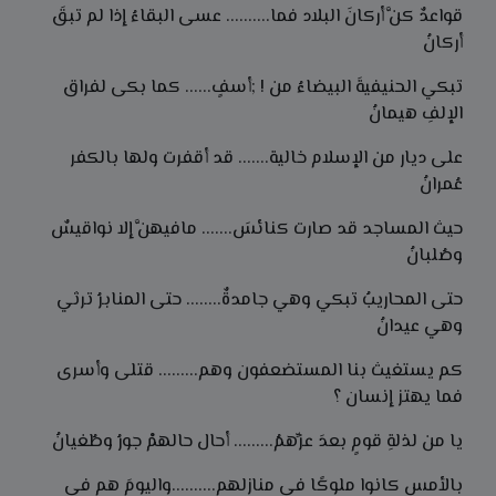
قواعدٌ كنَّ أركانَ البلاد فما.......... عسى البقاءُ إذا لم تبقَ
أركانُ
تبكي الحنيفيةَ البيضاءُ من ! ;أسفٍ...... كما بكى لفراق
الإلفِ هيمانُ
على ديار من الإسلام خالية....... قد أقفرت ولها بالكفر
عُمرانُ
حيث المساجد قد صارت كنائسَ....... مافيهنَّ إلا نواقيسٌ
وصُلبانُ
حتى المحاريبُ تبكي وهي جامدةٌ........ حتى المنابرُ ترثي
وهي عيدانُ
كم يستغيث بنا المستضعفون وهم......... قتلى وأسرى
فما يهتز إنسان ؟
يا من لذلةِ قومٍ بعدَ عزِّهمُ......... أحال حالهمْ جورُ وطُغيانُ
بالأمس كانوا ملوكًا في منازلهم..........واليومَ هم في