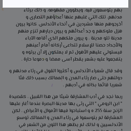
والرؤساء و الأقارب والأحباب، و إنما نراهم و لأسباب خاصة
بهم يتوسعون فيه، ويطوون مفهومه، و ذلك برثاء
مدنهم، تلك التي غلبهم عنها أعداؤهم التصاری و
أخرجوهم منها مشردين في أنحاء الأندلس، كانوا يرون
هزل ملوكهم و جد أعدائهم و پرون ديارهم ثنزع منهم
مدينة تلو مدينة ، و پرون ملکهم الذي أقامه الآباء
والأجداد حصنا للإسلام تتداعى أركانه أمام أعينهم
فيستولي عليهم الأهول ثم لا يملكون إلا أن يرثوه و
يتفجعوا عليه بشعر يقطر آسی ممضا و دموعا حارة .
وقد قال شعراء الأندلس و أكثروا القول في رثاء مدنهم و
دولتهم حتى صار رثاء المدن و الممالك
بسبب ذلك فئا
شعريا قائما بذاته في أدبهم .
ربما نجد في أدب المشارقة شيئا من هذا القبيل ، كقصيدة
" ابن الرومي " التي رثى بها مدينة البصرة عندما أغار عليها
الزنج سنة 255 ه و استباحوا فيها الأموال و الأعراض . لكن
المشارقة لم يتوسعوا في رثاء المدن و الممالك توسع
الأندلسيين و لذلك لم يظهر هذا اللون من الشعر في