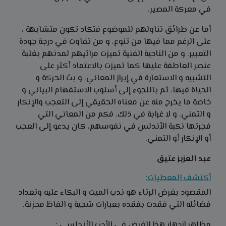
في معركة المصير.
أما عن طرائق تناولهم للموضوع فتكاد تكون متشابهة ،
على الرغم مما فيها من تنوع، و من تفاوت في درجة جودة
التعبير. و من الناحية الفنية تميزت مراثيهم لمدنهم بغلبة
عنصر العاطفة عليها كما تميزت بالاعتماد أكثر على
التشبيه و الاستعارة في إبراز المعاني، و بث الحركة و
الحياة فيها، ثم باللجوء إلى أسلوب الاستفهام البياني و
خاصة ما يخرج منه عن معناه الحقيقي إلى التعجب والإنكار
و التمني، و لا غرابة في ذلك، فكم من المعاني التي
فجرتها نكبة الأندلس في نفوسهم، كان يدعو إلى العجب
أو الإنكار أو التمني.
عبد العزيز عتيق
أكتشف المعطيات:
المقصود بغرض الرثاء هو ندب الميت و البكاء عليه وتعداد
فضائله التي فقدت بفقده بعبارات شجية و الفاظ محزنة.
مظاهر ازدهار هذا الغرض في الأدب الأندلسي :