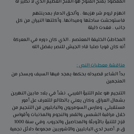
المقصود بفتح الفتوح هو الفتح العظيم الذي لا نظير له
انهزم لروم شر هزيمة ، وألحق الدمار بمدينتهم
فاستوحشت ساحتها وميدانها، وأكلتها النيران من كل
جانب ، فغدت ذليلة
المخاطبُ الخليفة المعتصم ، الذي كان دوره في المعركة
أنه كان قويا صلبا قاد الجيش للنصر بفضل الله
مناقشة معطيات النص :
بدأ الشاعر قصيدته بحكمة يمجد فيها السيف ويسخر من
المنجمين
التنجيم هو علم التنبؤ الغيبي. نشأ في بلاد مابين النهرين
بشمال العراق. وكان يعني بالطالع للتعرف عل أمور
مستقبلي. ومارس السومريون والبابليون فن التنجيم من
خلال مراقبة الشمس والقمر والنجوم والمذنبات وأقواس
قزح للتنبؤ بالأوبئة والمحاصيل والحروب. وفي سنة 1000
ق.م. أصبح لدي البابليين والآشوريين مجموعة دلائل نجمية