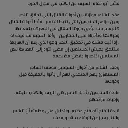
فضّل أبو تمام السيف عن الكتب في مجال الحرب
عقد الشاعر موازنة بين أدوات القتال التي تحقق النصر
وبين مزاعم المنجمين التي تثبط الهمم ، فأما أدوات القتال
كالرماح مثلا تؤدي دورها الفعّال في المعركة بلمعانها
وحركتها وتأثرها على المحاربين ، وأما التنجيم فلا قيمة له
، إذ أثبت فشله في تحقيق النصر وهو الذي زعم أن الهزيمة
ستلحق بجيش المسلمين إن مضى لتوه إلى المعركة لكن
المسلمين انتصروا بفضل مضيهمذ
وقف الشاعر من أقوال المنجمين موقف الساخر
المستهزئ بهم المتحدي لهم أن يأتوا بالحقيقة قبل
وقوعها
علاقة المنجمين بأخبار الناس هي الزيف والكذب عليهم،
وإحباط عزائمهم
قيمة الفتح أنه فتح عظيم، والدليل على عظمته أنّ الشعر
والنثر يعجز عن الوفاء بحقه ووصفه