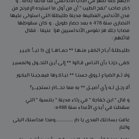
أدبهم كما ظهر في الأدب الأندلسي فنا قائما بذاته . و
ذکر صاحب "نفح الطيب " أن من أول ما استرده الإفرنج من
مدن الأندلس العظيمة مدينة طليطلة التي استولى عليها
النصارى سنة 478 ه بعد حصار طويل ، و كان سقوطها
مصابا جللا هز نفوس الأندلسيين هزا عنيفا ، فقال
قائلهم :
طليـطلـة أبـاح الكفـر منـهـا ** حمــاهــا إن ذا نبــأ كبـيـر
كفى حزنـا بأن النـاس قـالوا ** إلى أيـن التحــول والمسيـر
ولا ثـم الضياع تـروق حسنـا ** نبـاكـرها فيعـجبـنا البكـور
ألا رجـل لــه رأي أصيــل ** به مما نحـــاذر نستجيـــر؟
و قال " ابن خفاجة " في رثاء مدينة " بلنسية " التي
سقطت في أيدي الأعداء سنة 488ه:
عافت بساحتك العدى يا دار ..............ومحا محاسنك البلى
والنار