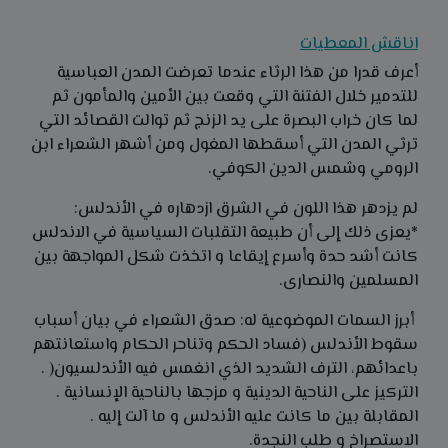
اناقش المعطيات
أعرف قدرا من هذا الرثاء عندما تعرضت المدن العباسية
للتدمير خلال الفتنة التي وقعت بين الأمين والمأمون ثم
لما كان خراب البصرة على يد الزنج ثم توالت القصائد التي
ترثي المدن التي أسقطها المغول ومن أشهر الشعراء ابن
الرومي وشمس الدين الكوفي.
لم يزدهر هذا اللون في الشرق ازدهاره في الأندلس:
*يعزى ذلك إلى أن طبيعة التقلبات السياسية في الاندلس
كانت أشد حدة وأسرع إيقاعا و اتخذت شكل المواجهة بين
المسلمين والنصارى.
أبرز السمات الموضوعية له: صدق الشعراء في بيان أسباب
سقوط الأندلس (فساد الحكم وتناحر الحكام واستعانتهم
باعدائهم، الترف الشديد الذي انغمس فيه الأندلسيون( .
التركيز على الناحية الدينية و مزجها بالناحية الإنسانية .
المقابلة بين ما كانت عليه الأندلس و ما آلت إليه .
الاستصراخ و طلب النجدة.