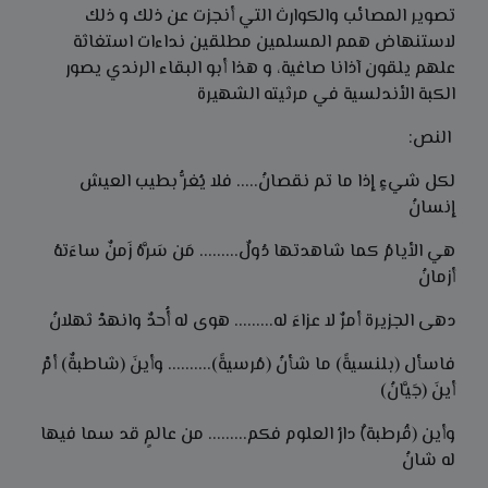
تصوير المصائب والكوارث التي أنجزت عن ذلك و ذلك
لاستنهاض همم المسلمين مطلقين نداءات استغاثة
علهم يلقون آذانا صاغية، و هذا أبو البقاء الرندي يصور
الكبة الأندلسية في مرثيته الشهيرة
النص:
لكل شيءٍ إذا ما تم نقصانُ..... فلا يُغرُّ بطيب العيش
إنسانُ
هي الأيامُ كما شاهدتها دُولٌ......... مَن سَرَّهُ زَمنٌ ساءَتهُ
أزمانُ
دهى الجزيرة أمرٌ لا عزاءَ له......... هوى له أُحدٌ وانهدْ ثهلانُ
فاسأل (بلنسيةً) ما شأنُ (مُرسيةً).......... وأينَ (شاطبةٌ) أمْ
أينَ (جَيَّانُ)
وأين (قُرطبة)ٌ دارُ العلوم فكم......... من عالمٍ قد سما فيها
له شانُ