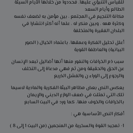
للقياس التنبؤي عليها. فحددوا من خلالها الأيام السيئة
الطالع وأيام السعد
مكانة التنجيم في المجتمع ، بين مؤمن به لضعف نفسه
وكثرة همه ، وبين منكر له ، علما أنه أكثر انتشارا في
البلدان الفقيرة والمتخلفة
أعلل تحليل الفكرة وعمقها، باعتماد الخيال ( الصور
البيانية) والعاطفة القوية
سبب ذم الخرافات والنفور منها أنها أضاليل تبعد الإنسان
عن الحق والحقيقة ومن ثم فهي مدعاة إلى التخلف
والرجوع إلى الوراء ن والفشل الذريع
يعكس النص بعض مظاهر البيئة الفكرية والمادية لاسيما
تلك التي تمثلت في ضعف الوازع الديني والإيمان
بالخرافات والخوف منها، كما ورد في البيت السابع
أفكار النص الأساسية هي :
1- تمجيد القوة والسخرية من المنجمين (من البيت 1 إلى 8 )