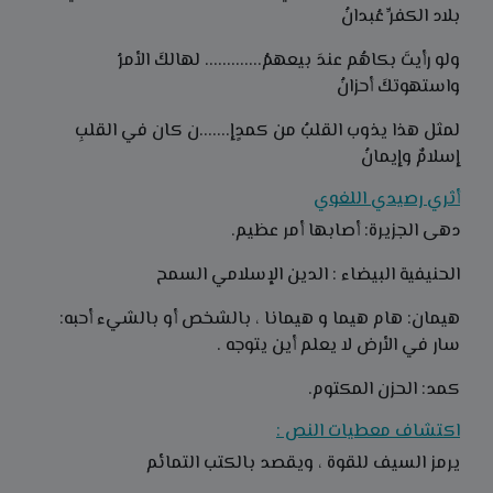
بلاد الكفرِّ عُبدانُ
ولو رأيتَ بكاهُم عندَ بيعهمُ............. لهالكَ الأمرُ
واستهوتكَ أحزانُ
لمثل هذا يذوب القلبُ من كمدٍإ.......ن كان في القلبِ
إسلامٌ وإيمانُ
أثري رصيدي اللغوي
دهى الجزيرة: أصابها أمر عظيم.
الحنيفية البيضاء : الدين الإسلامي السمح
هيمان: هام هيما و هيمانا ، بالشخص أو بالشيء أحبه:
سار في الأرض لا يعلم أين يتوجه .
كمد: الحزن المكتوم.
اكتشاف معطيات النص :
يرمز السيف للقوة ، ويقصد بالكتب التمائم