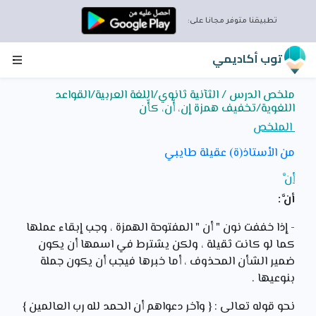
تطبيقنا متوفر مجانا على:
توب أكاديمي
ملخص الدرس / الثآنية ثانوي/اللغة العربية/القواعد
اللغوية/تخفيف همزة إن، أّن، كأّن
الملخص
من الأستاذ(ة) عقيلة طايبي
أنَّ
أنَّ :
- إذا خففت نون " أن " المفتوحة الهمزة ، وجب إبقاء عملها
كما لو كانت ثقيلة ، ولكن يشترط في اسمها أن يكون
ضمير الشأن المحذوف ، أما خبرها فيجب أن يكون جملة
بنوعيها .
نحو قوله تعالى : { وآخر دعواهم أن الحمد لله رب العالمين }