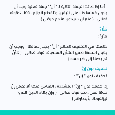
- أما إذا كانت الجملة التالية لـ " أنَّ " جملة فعلية وجب أن
يكون فعلها دالا على اليقين والقطع الجازم . 106 ـ كقوله
تعالى : { علم أن سيكون منكم مرضى }
كأنَّ
كأنَّ :
حكمها في التخفيف كحكم " أنَّ " يجب إعمالها ، ووجب أن
يكون اسمها ضمير الشأن المحذوف قوله تعالى : { كأنْ
لم يدعنا إلى ضر مسه }
تخفيف نون إنَّ
تخفيف نون " إنَّ " :
إذا خففت نون " إنَّ " المشددة ، القياس فيها ألا تعمل إنْ
تلاها فعل ـ نحو قوله تعالى : { وإن يكاد الذين كفروا
ليزلقونك بأبصارهم }