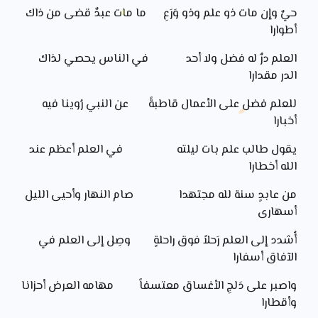
حيٌ وإن مات ذو علم وذو وَرَعِ ما مات عبدٌ قضى من ذاك
أطوارا
العلم درٌ له فضل ولا أحد في الناس يحصي لذاك
الدر مقدارا
للعلم فضل على الأعمال قاطبةً عن النبي رُوينا فيه
أخبارا
يقول طالب علم بات ليلته في العلم أعظم عند
الله أخطارا
من عابدٍ سنة لله مجتهدا صام النهار وأحيى الليل
أسهارى
أُشدد إلى العلم رَحلاً فوق راحلةٍ وصِل إلى العلم في
الآفاق أسفارا
واصبر على دَلجِ الأغساق معتسفاً مهامه العرض أحزانا
وأقطارا