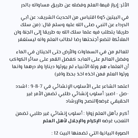
الأثر: إبراز قيمة العلم وفضله عن طريق مساواته بالدر
في البيتين 5و6 اقتباس من الحديث الشريف: عن آبي
الدرداء عن النبي صلى الله عليه وسلم قال: (من سلك
طريقا يتطلب فيه علما سلك الله به طريقا إلى الجنة وان
الملائكة لتضع أجنحتها رضا لطالب العلم وانه ليستغفر
للعالم من في السماوات والأرض حتى الحيتان في الماء
وفضل العالم على العابد كفضل القمر على سائر الكواكب
أن العلماء هم ورثة الأنبياء لم يورثوا دينارا ولا درهما وانما
ورثوا العلم فمن اخذه اخذ بحظ وافر)
اعتمد الشاعر على الأسلوب الإنشائي في 7-8-9 : اشدد
-صل - اصبر: أسلوب إنشائي طلبي تضمن الأمر غير
الحقيقي غرضه]النصح والإرشاد
أكرم بأهل العلم زوارا : أسلوب إنشائي غير طلبي تضمن
التعجب غرضه
الإكرام والإجلال لأهل العلم
الصورة البيانية التي تضمنها البيت 12 :