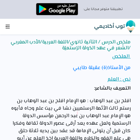
×
تطبيقنا متوفر مجانا على:
تحميل تطبيق توب أكاديمي
توب أكاديمي
اقتصد الإنترنت و إستمتع بتطبيق توب أكاديمي
ملخص الدرس / الثآنية ثانوي/اللغة العربية/الأدب المغربي
بإستعمال التطبيق للمراجعة ستوفر الإنترنت و تتمتع بمحتوى
/الشّعر في عهد الدّولة الرّستميّة
غني يمكنك من التفوق في الدراسة
الملخص
إضغط على زر التحميل الان لتلتحق بالتلاميذ الذين يتفوقون
من الأستاذ(ة) عقيلة طايبي
بفضل التطبيق توب أكاديمي
تطبيق ١٠٠% جزائري و موافق للبرنامج الدراسي
نص : العلم
تحميل التطبيق توب أكاديمي
التعريف بالشاعر:
افلح بن عبد الوهاب : هو الإمام افلح بن عبد الوهاب بن
رستم ثالث الأئمة الرستميين نشا في بيت علم وجاه فأبوه
هو الإمام عبد الوهاب بن عبد الرحمن مؤسس الدولة
الرستمية ولعل عهده يعد أرقى عصور الدولة ثقافة وفكرا
كان قبل أن يتولى الإمامة قد عقد بين يديه ثلاثة حلق
هي علم الفقه والكلام واللغة العربية اخذ العلم عن أبيه