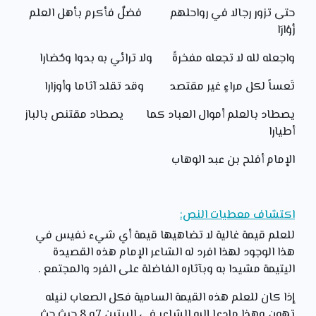
حتى تزور رجالا في رواحلهم فضلٌ فأكرم بأهل العلم
زُوُارَا
واجعله لله لا تجعله مفخرةً ولا ترائي به بدوا وحُضارا
تَعساً لكل مراءٍ غير مقتصد وقد تقلد آثاما وأوزارا
يصطاد بالعلم أموال العباد كما يصطاد مقتنص بالباز
أطيارا
الإمام أفلح بن عبد الوهاب
اكتشاف معطيات النص:
للعلم قيمة غالية لا تضاهيها قيمة أي شيء نفيس في
هذا الوجود لهذا افرد له الشاعر الإمام هذه القصيدة
اليتيمة مشيدا به وبآثاره الفاضلة على الفرد والمجتمع .
إذا كان للعلم هذه القيمة السامية فكل الصعاب لنيله
تهون وهذا مادعا إليه الشاعر في البيتين 7و 8 حيث حث