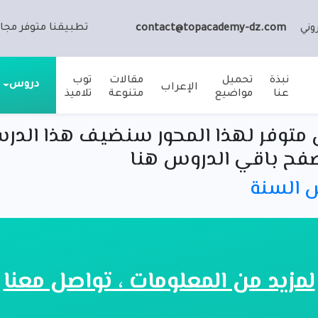
تطبيقنا متوفر مجان
وني
contact@topacademy-dz.com
نبذة
تحميل
مقالات
توب
دروس
الإعراب
عنا
مواضيع
متنوعة
تلاميذ
متوفر لهذا المحور سنضيف هذا الدر
فح باقي الدروس هنا
س السنة
لمزيد من المعلومات ، تواصل معنا