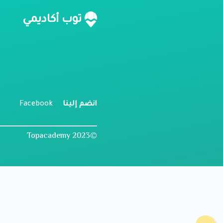
ن
توب أكاديمي
م
ل
انضم إلينا
Facebook
©2023 Topacademy