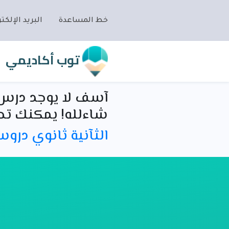
خط المساعدة
البريد الإلكتر
توب أكاديمي
آسف لا يوجد درس 
شاءلله! يمكنك تص
الثآنية ثانوي درو