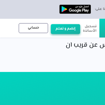
ا على:
تسجيل
حسابي
إنضم و تعلم
الأساتذة
س عن قريب ان